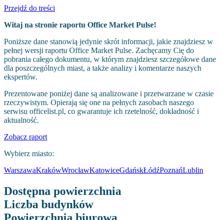
Przejdź do treści
Witaj na stronie raportu Office Market Pulse!
Poniższe dane stanowią jedynie skrót informacji, jakie znajdziesz w
pełnej wersji raportu Office Market Pulse. Zachęcamy Cię do
pobrania całego dokumentu, w którym znajdziesz szczegółowe dane
dla poszczególnych miast, a także analizy i komentarze naszych
ekspertów.
Prezentowane poniżej dane są analizowane i przetwarzane w czasie
rzeczywistym. Opierają się one na pełnych zasobach naszego
serwisu officelist.pl, co gwarantuje ich rzetelność, dokładność i
aktualność.
Zobacz raport
Wybierz miasto:
Warszawa
Kraków
Wrocław
Katowice
Gdańsk
Łódź
Poznań
Lublin
Dostępna powierzchnia
Liczba budynków
Powierzchnia biurowa