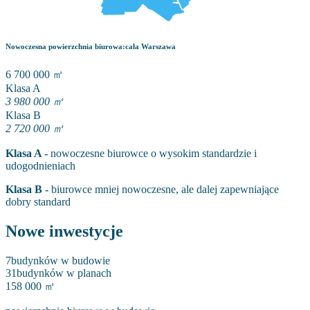
Nowoczesna powierzchnia biurowa
:
cała Warszawa
6 700 000
㎡
Klasa A
3 980 000
㎡
Klasa B
2 720 000
㎡
Klasa A -
nowoczesne biurowce o wysokim standardzie i
udogodnieniach
Klasa B -
biurowce mniej nowoczesne, ale dalej zapewniające
dobry standard
Nowe inwestycje
7
budynków w budowie
31
budynków w planach
158 000 ㎡