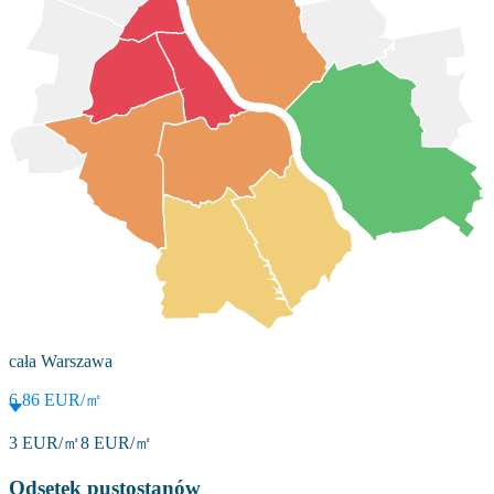
cała Warszawa
6,86
EUR/㎡
3
EUR/㎡
8
EUR/㎡
Odsetek pustostanów