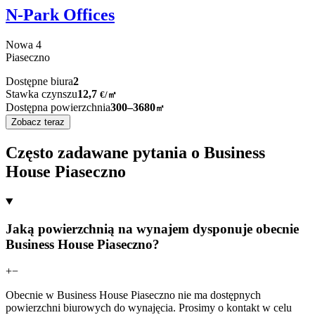
N-Park Offices
Nowa
4
Piaseczno
Dostępne biura
2
Stawka czynszu
12,7
€
/
㎡
Dostępna powierzchnia
300–3680
㎡
Zobacz teraz
Często zadawane pytania o Business
House Piaseczno
Jaką powierzchnią na wynajem dysponuje obecnie
Business House Piaseczno?
+
−
Obecnie w Business House Piaseczno nie ma dostępnych
powierzchni biurowych do wynajęcia. Prosimy o kontakt w celu