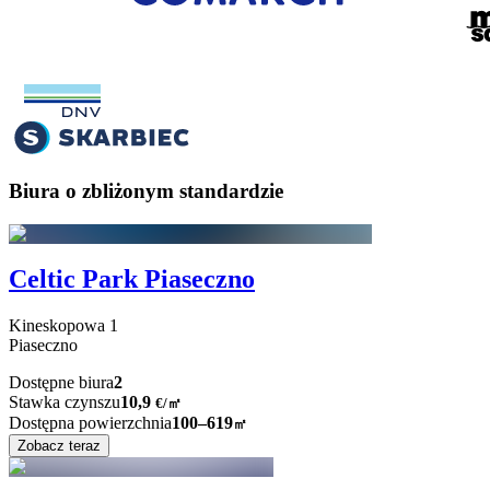
Biura o zbliżonym standardzie
Celtic Park Piaseczno
Kineskopowa
1
Piaseczno
Dostępne biura
2
Stawka czynszu
10,9
€
/
㎡
Dostępna powierzchnia
100–619
㎡
Zobacz teraz