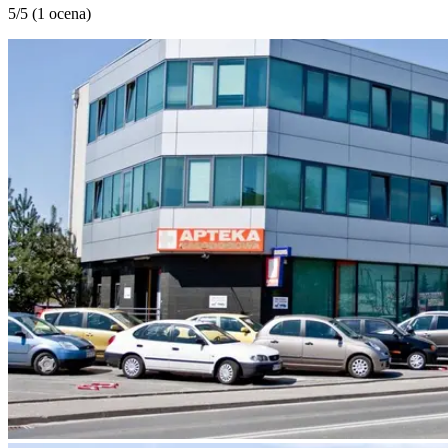
5
/5 (
1 ocena
)