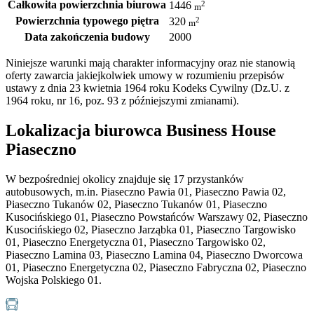
Całkowita powierzchnia biurowa
2
1446
m
Powierzchnia typowego piętra
2
320
m
Data zakończenia budowy
2000
Niniejsze warunki mają charakter informacyjny oraz nie stanowią
oferty zawarcia jakiejkolwiek umowy w rozumieniu przepisów
ustawy z dnia 23 kwietnia 1964 roku Kodeks Cywilny (Dz.U. z
1964 roku, nr 16, poz. 93 z późniejszymi zmianami).
Lokalizacja biurowca Business House
Piaseczno
W bezpośredniej okolicy znajduje się 17 przystanków
autobusowych, m.in. Piaseczno Pawia 01, Piaseczno Pawia 02,
Piaseczno Tukanów 02, Piaseczno Tukanów 01, Piaseczno
Kusocińskiego 01, Piaseczno Powstańców Warszawy 02, Piaseczno
Kusocińskiego 02, Piaseczno Jarząbka 01, Piaseczno Targowisko
01, Piaseczno Energetyczna 01, Piaseczno Targowisko 02,
Piaseczno Lamina 03, Piaseczno Lamina 04, Piaseczno Dworcowa
01, Piaseczno Energetyczna 02, Piaseczno Fabryczna 02, Piaseczno
Wojska Polskiego 01.