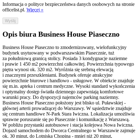
Informacja o polityce bezpieczeństwa danych osobowych na stronie
officelist.pl.
Więcej »
Wyślij
Opis biura Business House Piaseczno
Business House Piaseczno to zmodernizowany, wielofunkcyjny
budynek usytuowany w podwarszawskim Piasecznie, tuż
za południową granicą stolicy. Posiada 3 kondygnacje naziemne
i prawie 1 450 m2 powierzchni całkowitej. Powierzchnia typowego
piętra wynosi ok. 320 m2. Wyróżnia się srebrną elewacją
i znacznymi przeszkleniami. Budynek oferuje atrakcyjne
powierzchnie biurowe i handlowo - usługowe. W obiekcie znajduje
się m.in. apteka i centrum medyczne. Wysoki standard wykończenia
i optymalny dostęp światła dziennego zapewniają komfortowe
warunki pracy. Do dyspozycji najemców parking naziemny.
Business House Piaseczno położony jest blisko ul. Puławskiej -
głównej arterii prowadzącej do Warszawy. W sąsiedztwie znajduje
się centrum handlowe N-Park Stara Iwiczna. Lokalizacja umożliwia
sprawne poruszanie się po Piasecznie i komunikację z Warszawą.
W pobliżu przystanki autobusowe i stacja kolejowa Nowa Iwiczna.
Dojazd samochodem do Dworca Centralnego w Warszawie zajmuje
ok. 30 minut, do Lotniska Chopina - mniej niż 20 minut,