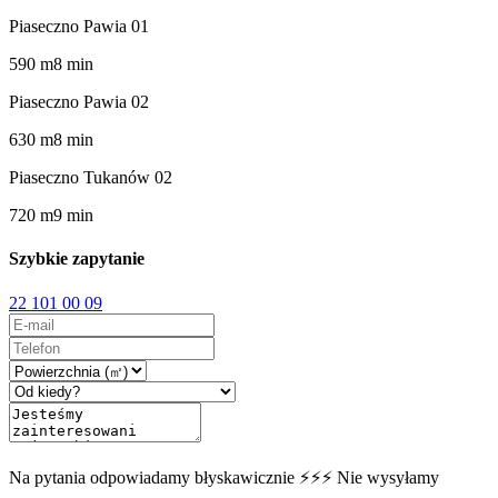
Piaseczno Pawia 01
590
m
8
min
Piaseczno Pawia 02
630
m
8
min
Piaseczno Tukanów 02
720
m
9
min
Szybkie zapytanie
22 101 00 09
Na pytania odpowiadamy błyskawicznie ⚡⚡⚡ Nie wysyłamy