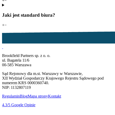
+
−
Jaki jest standard biura?
+
−
Brookfield Partners sp. z o. o.
ul. Bagatela 11/6
00-585 Warszawa
Sąd Rejonowy dla m.st. Warszawy w Warszawie,
XII Wydział Gospodarczy Krajowego Rejestru Sądowego pod
numerem KRS 0000360740.
NIP: 1132807119
Regulamin
Blog
Mapa strony
Kontakt
4.3
/5
Google Opinie