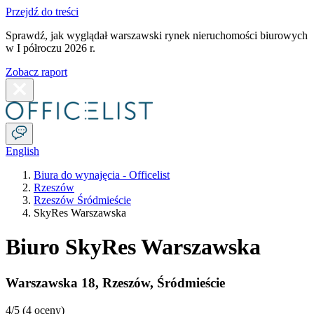
Przejdź do treści
Sprawdź, jak wyglądał warszawski rynek nieruchomości biurowych
w I półroczu 2026 r.
Zobacz raport
English
Biura do wynajęcia - Officelist
Rzeszów
Rzeszów Śródmieście
SkyRes Warszawska
Biuro SkyRes Warszawska
Warszawska 18
,
Rzeszów
,
Śródmieście
4
/5 (
4 oceny
)