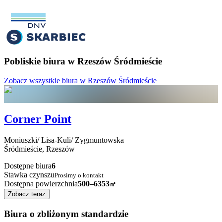
Pobliskie biura w Rzeszów Śródmieście
Zobacz wszystkie biura w Rzeszów Śródmieście
Corner Point
Moniuszki/ Lisa-Kuli/ Zygmuntowska
Śródmieście,
Rzeszów
Dostępne biura
6
Stawka czynszu
Prosimy o kontakt
Dostępna powierzchnia
500–6353
㎡
Zobacz teraz
Biura o zbliżonym standardzie