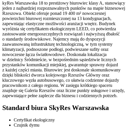
kyRes Warszawska 18 to prestiżowy biurowiec klasy A, stanowiący
jeden z najbardziej rozpoznawalnych punktów na mapie biznesowej
Rzeszowa. Obiekt oferuje ponad 19 400 m² nowoczesnej
powierzchni biurowej rozmieszczonej na 13 kondygnacjach,
zapewniając elastyczne możliwości aranżacji wnętrz. Budynek
wyróżnia się certyfikatem ekologicznym LEED, co potwierdza
zastosowanie energooszczędnych rozwiązań i najwyższą dbałość
o standardy środowiskowe. Najemcy mają do dyspozycji
zaawansowaną infrastrukturę technologiczną, w tym systemy
klimatyzacji, podnoszone podłogi, podwieszane sufity oraz
nowoczesne łącza światłowodowe. Doskonała lokalizacja
w dzielnicy Śródmieście, w bezpośrednim sąsiedztwie licznych
przystanków komunikacji miejskiej, gwarantuje sprawny dojazd
z każdej części miasta. Biurowiec jest doskonale skomunikowany
dzięki bliskości dworca kolejowego Rzeszów Główny oraz
kluczowego węzła autobusowego, co ułatwia codzienne dojazdy
pracownikom z całego regionu. W zasięgu krótkiego spaceru
znajduje się Galeria Rzeszów oraz liczne punkty usługowe i urzędy,
zapewniające pełne zaplecze dla biznesu i codziennych potrzeb.
Standard biura SkyRes Warszawska
Certyfikat ekologiczny
Czujnik dymu