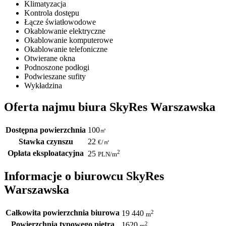
Klimatyzacja
Kontrola dostępu
Łącze światłowodowe
Okablowanie elektryczne
Okablowanie komputerowe
Okablowanie telefoniczne
Otwierane okna
Podnoszone podłogi
Podwieszane sufity
Wykładzina
Oferta najmu biura SkyRes Warszawska
Dostępna powierzchnia
100
㎡
Stawka czynszu
22
€
/
㎡
Opłata eksploatacyjna
2
25
PLN
/m
Informacje o biurowcu SkyRes
Warszawska
Całkowita powierzchnia biurowa
2
19 440
m
Powierzchnia typowego piętra
2
1620
m