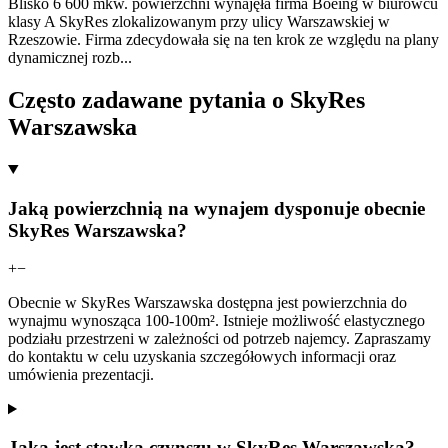
Blisko 6 600 mkw. powierzchni wynajęła firma Boeing w biurowcu
klasy A SkyRes zlokalizowanym przy ulicy Warszawskiej w
Rzeszowie. Firma zdecydowała się na ten krok ze względu na plany
dynamicznej rozb
...
Często zadawane pytania o SkyRes
Warszawska
Jaką powierzchnią na wynajem dysponuje obecnie
SkyRes Warszawska?
+
−
Obecnie w SkyRes Warszawska dostępna jest powierzchnia do
wynajmu wynosząca 100-100m². Istnieje możliwość elastycznego
podziału przestrzeni w zależności od potrzeb najemcy. Zapraszamy
do kontaktu w celu uzyskania szczegółowych informacji oraz
umówienia prezentacji.
Jaka jest stawka czynszu w SkyRes Warszawska?