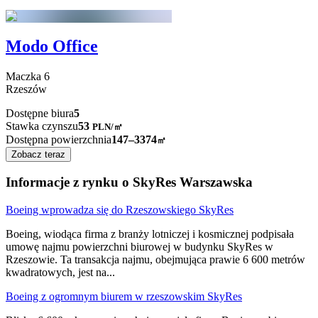
Modo Office
Maczka
6
Rzeszów
Dostępne biura
5
Stawka czynszu
53
PLN
/
㎡
Dostępna powierzchnia
147–3374
㎡
Zobacz teraz
Informacje z rynku o SkyRes Warszawska
Boeing wprowadza się do Rzeszowskiego SkyRes
Boeing, wiodąca firma z branży lotniczej i kosmicznej podpisała
umowę najmu powierzchni biurowej w budynku SkyRes w
Rzeszowie. Ta transakcja najmu, obejmująca prawie 6 600 metrów
kwadratowych, jest na
...
Boeing z ogromnym biurem w rzeszowskim SkyRes