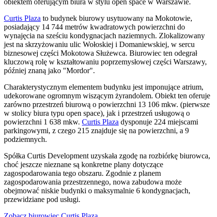
obiektem oferującym biura w stylu open space w Warszawie.
Curtis Plaza
to budynek biurowy usytuowany na Mokotowie,
posiadający 14 744 metrów kwadratowych powierzchni do
wynajęcia na sześciu kondygnacjach naziemnych. Zlokalizowany
jest na skrzyżowaniu ulic Wołoskiej i Domaniewskiej, w sercu
biznesowej części Mokotowa Służewca. Biurowiec ten odegrał
kluczową rolę w kształtowaniu poprzemysłowej części Warszawy,
później znaną jako "Mordor".
Charakterystycznym elementem budynku jest imponujące atrium,
udekorowane ogromnym wiszącym żyrandolem. Obiekt ten oferuje
zarówno przestrzeń biurową o powierzchni 13 106 mkw. (pierwsze
w stolicy biura typu open space), jak i przestrzeń usługową o
powierzchni 1 638 mkw.
Curtis Plaza
dysponuje 224 miejscami
parkingowymi, z czego 215 znajduje się na powierzchni, a 9
podziemnych.
Spółka Curtis Development uzyskała zgodę na rozbiórkę biurowca,
choć jeszcze nieznane są konkretne plany dotyczące
zagospodarowania tego obszaru. Zgodnie z planem
zagospodarowania przestrzennego, nowa zabudowa może
obejmować niskie budynki o maksymalnie 6 kondygnacjach,
przewidziane pod usługi.
Zobacz biurowiec Curtis Plaza