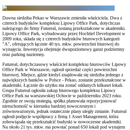
Dawna siedziba Pekao w Warszawie zmieniła właściciela. Dwa z
czterech budynków kompleksu Lipowy Office Park, dotychczas
należącego do firmy Futureal, zostaną przekształcone w akademiki.
Lipowy Office Park, wybudowany przez Hochtief Development w
2009 roku, składa się z czterech budynków biurowych kategorii
"A", oferujących łącznie 40 tys. mkw. powierzchni biurowej do
wynajęcia. Inwestycja obejmuje dwupoziomowy garaż podziemny
oraz parking naziemny.
Futureal, dotychczasowy właściciel kompleksu biurowców Lipowy
Office Park w Warszawie, ogłosił sprzedaż części powierzchni
biurowej. Miejsce, gdzie kiedyś znajdowała się siedziba jednego z
największych banków w Polsce - Pekao, zostanie przekształcone w
akademiki. Łącznie do użytku ma zostać oddanych kilkaset lokali.
Grupa Futureal ogłosiła zakup biurowego kompleksu Lipowy
Office Park na warszawskiej Ochocie w październiku 2023 roku.
Zgodnie ze swoją strategią, spółka planowała repozycjonować
nieruchomość w kierunku bardziej nowoczesnym i
zrównoważonym, jednak ostatecznie plany uległy zmianie. Futureal
ogłosił podjęcie współpracy z firmą 1 Asset Management, która
zobowiązała się przekształcić budynki w nowoczesne akademiki.
Na około 21 tys. mkw. ma powstać ponad 650 lokali pod wynajem