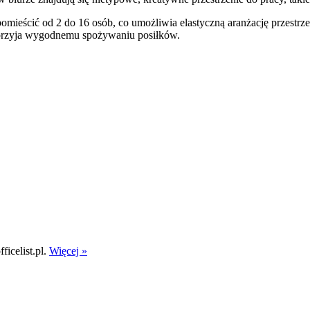
omieścić od 2 do 16 osób, co umożliwia elastyczną aranżację przestr
sprzyja wygodnemu spożywaniu posiłków.
icelist.pl.
Więcej »