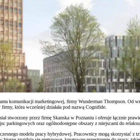
iganta komunikacji marketingowej, firmy Wunderman Thompson. Od wrz
 firmy, która wcześniej działała pod nazwą Cognifide.
ał stworzony przez firmę Skanska w Poznaniu i oferuje łącznie praw
iejsc parkingowych oraz ogólnodostępne obszary z miejscami do relaks
snego modelu pracy hybrydowej. Pracownicy mogą skorzystać z tzw.
biurze znajdują się nietypowe, kreatywne przestrzenie do pracy, takie