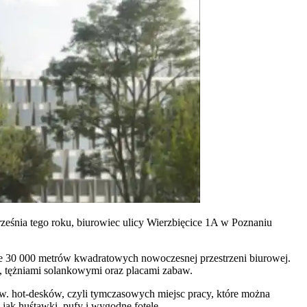
eśnia tego roku, biurowiec ulicy Wierzbięcice 1A w Poznaniu
ie 30 000 metrów kwadratowych nowoczesnej przestrzeni biurowej.
u, tężniami solankowymi oraz placami zabaw.
 hot-desków, czyli tymczasowych miejsc pracy, które można
 jak huśtawki, pufy i wygodne fotele.