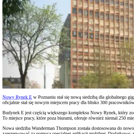
Nowy Rynek E
w Poznaniu stał się nową siedzibą dla globalnego g
oficjalnie stał się nowym miejscem pracy dla blisko 300 pracowników
Budynek E jest częścią większego kompleksu Nowy Rynek, który zost
To miejsce pracy, które poza biurami, oferuje również niemal 250 m
Nowa siedziba Wunderman Thompson została dostosowana do nowocze
zarezerwować za pomocą specjalnej aplikacji mobilnej. Dodatkowo, w 