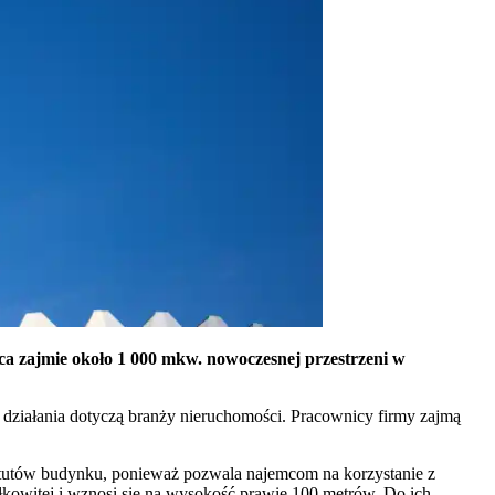
a zajmie około 1 000 mkw. nowoczesnej przestrzeni w
działania dotyczą branży nieruchomości. Pracownicy firmy zajmą
 atutów budynku, ponieważ pozwala najemcom na korzystanie z
łkowitej i wznosi się na wysokość prawie 100 metrów. Do ich