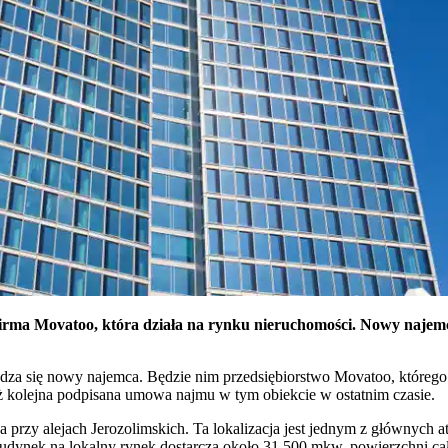
irma Movatoo, która działa na rynku nieruchomości. Nowy najemc
a się nowy najemca. Będzie nim przedsiębiorstwo Movatoo, którego 
uż kolejna podpisana umowa najmu w tym obiekcie w ostatnim czasie.
a przy alejach Jerozolimskich. Ta lokalizacja jest jednym z głównych
Budynek na lokalny rynek dostarcza około 31 500 mkw. powierzchni ca