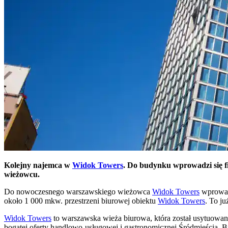
Kolejny najemca w
Widok Towers
. Do budynku wprowadzi się f
wieżowcu.
Do nowoczesnego warszawskiego wieżowca
Widok Towers
wprowadz
około 1 000 mkw. przestrzeni biurowej obiektu
Widok Towers
. To j
Widok Towers
to warszawska wieża biurowa, która został usytuowan
bogatej oferty handlowo-usługowej i gastronomicznej Śródmieścia. 