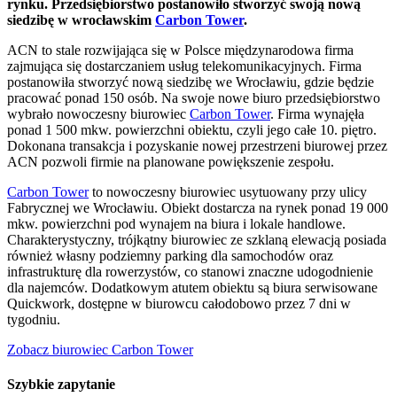
rynku. Przedsiębiorstwo postanowiło stworzyć swoją nową
siedzibę w wrocławskim
Carbon Tower
.
ACN to stale rozwijająca się w Polsce międzynarodowa firma
zajmująca się dostarczaniem usług telekomunikacyjnych. Firma
postanowiła stworzyć nową siedzibę we Wrocławiu, gdzie będzie
pracować ponad 150 osób. Na swoje nowe biuro przedsiębiorstwo
wybrało nowoczesny biurowiec
Carbon Tower
. Firma wynajęła
ponad 1 500 mkw. powierzchni obiektu, czyli jego całe 10. piętro.
Dokonana transakcja i pozyskanie nowej przestrzeni biurowej przez
ACN pozwoli firmie na planowane powiększenie zespołu.
Carbon Tower
to nowoczesny biurowiec usytuowany przy ulicy
Fabrycznej we Wrocławiu. Obiekt dostarcza na rynek ponad 19 000
mkw. powierzchni pod wynajem na biura i lokale handlowe.
Charakterystyczny, trójkątny biurowiec ze szklaną elewacją posiada
również własny podziemny parking dla samochodów oraz
infrastrukturę dla rowerzystów, co stanowi znaczne udogodnienie
dla najemców. Dodatkowym atutem obiektu są biura serwisowane
Quickwork, dostępne w biurowcu całodobowo przez 7 dni w
tygodniu.
Zobacz biurowiec Carbon Tower
Szybkie zapytanie