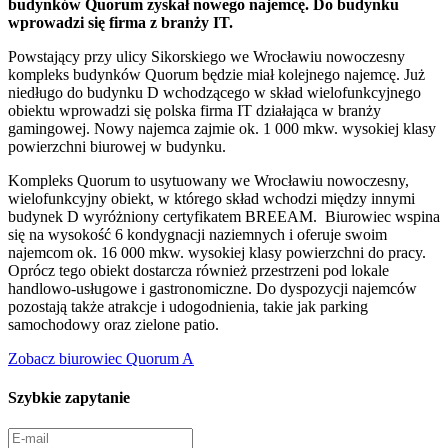
budynków Quorum zyskał nowego najemcę. Do budynku
wprowadzi się firma z branży IT.
Powstający przy ulicy Sikorskiego we Wrocławiu nowoczesny
kompleks budynków Quorum będzie miał kolejnego najemcę. Już
niedługo do budynku D wchodzącego w skład wielofunkcyjnego
obiektu wprowadzi się polska firma IT działająca w branży
gamingowej. Nowy najemca zajmie ok. 1 000 mkw. wysokiej klasy
powierzchni biurowej w budynku.
Kompleks Quorum to usytuowany we Wrocławiu nowoczesny,
wielofunkcyjny obiekt, w którego skład wchodzi między innymi
budynek D wyróżniony certyfikatem BREEAM. Biurowiec wspina
się na wysokość 6 kondygnacji naziemnych i oferuje swoim
najemcom ok. 16 000 mkw. wysokiej klasy powierzchni do pracy.
Oprócz tego obiekt dostarcza również przestrzeni pod lokale
handlowo-usługowe i gastronomiczne. Do dyspozycji najemców
pozostają także atrakcje i udogodnienia, takie jak parking
samochodowy oraz zielone patio.
Zobacz biurowiec Quorum A
Szybkie zapytanie