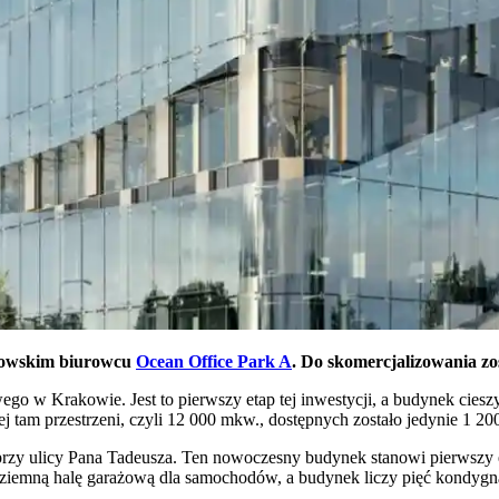
akowskim biurowcu
Ocean Office Park A
. Do skomercjalizowania zo
go w Krakowie. Jest to pierwszy etap tej inwestycji, a budynek ci
ej tam przestrzeni, czyli 12 000 mkw., dostępnych zostało jedynie 1 2
zy ulicy Pana Tadeusza. Ten nowoczesny budynek stanowi pierwszy et
dziemną halę garażową dla samochodów, a budynek liczy pięć kondyg