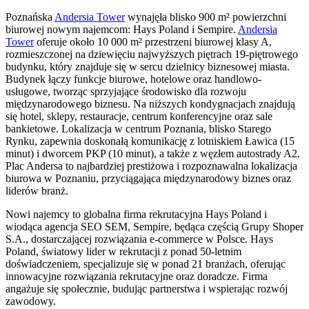
Poznańska
Andersia Tower
wynajęła blisko 900 m² powierzchni
biurowej nowym najemcom: Hays Poland i Sempire.
Andersia
Tower
oferuje około 10 000 m² przestrzeni biurowej klasy A,
rozmieszczonej na dziewięciu najwyższych piętrach 19-piętrowego
budynku, który znajduje się w sercu dzielnicy biznesowej miasta.
Budynek łączy funkcje biurowe, hotelowe oraz handlowo-
usługowe, tworząc sprzyjające środowisko dla rozwoju
międzynarodowego biznesu. Na niższych kondygnacjach znajdują
się hotel, sklepy, restauracje, centrum konferencyjne oraz sale
bankietowe. Lokalizacja w centrum Poznania, blisko Starego
Rynku, zapewnia doskonałą komunikację z lotniskiem Ławica (15
minut) i dworcem PKP (10 minut), a także z węzłem autostrady A2.
Plac Andersa to najbardziej prestiżowa i rozpoznawalna lokalizacja
biurowa w Poznaniu, przyciągająca międzynarodowy biznes oraz
liderów branż.
Nowi najemcy to globalna firma rekrutacyjna Hays Poland i
wiodąca agencja SEO SEM, Sempire, będąca częścią Grupy Shoper
S.A., dostarczającej rozwiązania e-commerce w Polsce. Hays
Poland, światowy lider w rekrutacji z ponad 50-letnim
doświadczeniem, specjalizuje się w ponad 21 branżach, oferując
innowacyjne rozwiązania rekrutacyjne oraz doradcze. Firma
angażuje się społecznie, budując partnerstwa i wspierając rozwój
zawodowy.