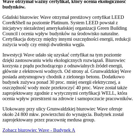
Wave otrzymał ważny certyfikat, który ocenia ekologiczność
budynków.
Gdański biurowiec Wave otrzymał prestiżowy certyfikat LEED
Core&Shell na poziomie Platinum. System LEED powstał z
inicjatywy niezależnej amerykańskiej organizacji Green Building
Council i ocenia wpływ budynków na środowisko naturalne.
Certyfikacja dotyczy między innymi oszczędności energii, redukcji
zużycia wody czy emisji dwutlenku węgla.
Inwestycji Wave udało się uzyskać certyfikat na tym poziomie
dzięki zastosowaniu wielu ekologicznych rozwiązań. Biurowiec
korzysta z prądu pochodzącego z odnawialnych źródeł energii,
głównie z elektrowni wodnych. Od strony al. Grunwaldzkiej Wave
posiada antysmogowy chodnik z zielonego betonu. Dodatkowo
budynek zużywa ponad 30 proc. mniej energii elektrycznej, a
oszczędność wody może przekroczyć 40 proc. Wave został także
zaprojektowany zgodnie z wytycznymi certyfikacji WELL, która
ocenia wpływ przestrzeni na zdrowie i samopoczucie pracowników.
Ulokowany przy ulicy Grunwaldzkiej biurowiec Wave oferuje
około 24 800 mkw. powierzchni do wynajęcia. Budynek został
zaprojektowany przez pracownię medusa group.
Zobacz biurowiec Wave - Budynek A