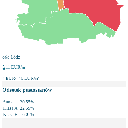
cała Łódź
5,11
EUR/㎡
4
EUR/㎡
6
EUR/㎡
Odsetek pustostanów
Suma
20,55
%
Klasa A
22,55
%
Klasa B
16,01
%