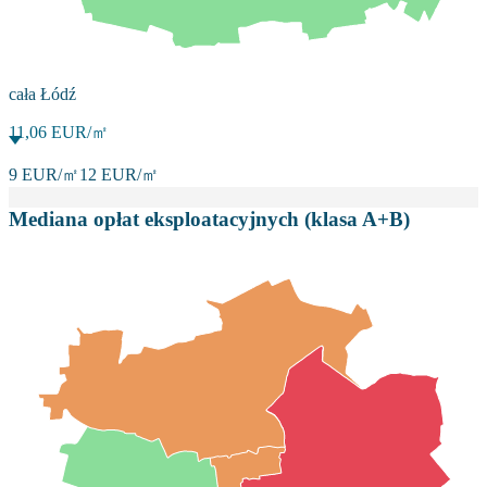
cała Łódź
11,06
EUR/㎡
9
EUR/㎡
12
EUR/㎡
Mediana opłat eksploatacyjnych (klasa A+B)