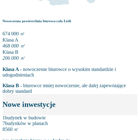
Nowoczesna powierzchnia biurowa
:
cała Łódź
674 000
㎡
Klasa A
468 000
㎡
Klasa B
206 000
㎡
Klasa A -
nowoczesne biurowce o wysokim standardzie i
udogodnieniach
Klasa B -
biurowce mniej nowoczesne, ale dalej zapewniające
dobry standard
Nowe inwestycje
1
budynek w budowie
7
budynków w planach
8560 ㎡