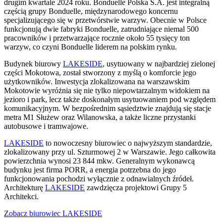
drugim kwartale 2024 roku. Bonduelle Polska S.A. jest integralną
częścią grupy Bonduelle, międzynarodowego koncernu
specjalizującego się w przetwórstwie warzyw. Obecnie w Polsce
funkcjonują dwie fabryki Bonduelle, zatrudniające niemal 500
pracowników i przetwarzające rocznie około 55 tysięcy ton
warzyw, co czyni Bonduelle liderem na polskim rynku.
Budynek biurowy
LAKESIDE
, usytuowany w najbardziej zielonej
części Mokotowa, został stworzony z myślą o komforcie jego
użytkowników. Inwestycja zlokalizowana na warszawskim
Mokotowie wyróżnia się nie tylko niepowtarzalnym widokiem na
jezioro i park, lecz także doskonałym usytuowaniem pod względem
komunikacyjnym. W bezpośrednim sąsiedztwie znajdują się stacje
metra M1 Służew oraz Wilanowska, a także liczne przystanki
autobusowe i tramwajowe.
LAKESIDE
to nowoczesny biurowiec o najwyższym standardzie,
zlokalizowany przy ul. Szturmowej 2 w Warszawie. Jego całkowita
powierzchnia wynosi 23 844 mkw. Generalnym wykonawcą
budynku jest firma PORR, a energia potrzebna do jego
funkcjonowania pochodzi wyłącznie z odnawialnych źródeł.
Architekturę
LAKESIDE
zawdzięcza projektowi Grupy 5
Architekci.
Zobacz biurowiec LAKESIDE