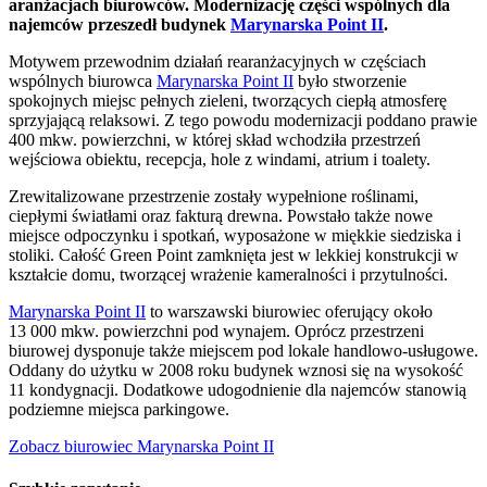
aranżacjach biurowców. Modernizację części wspólnych dla
najemców przeszedł budynek
Marynarska Point II
.
Motywem przewodnim działań rearanżacyjnych w częściach
wspólnych biurowca
Marynarska Point II
było stworzenie
spokojnych miejsc pełnych zieleni, tworzących ciepłą atmosferę
sprzyjającą relaksowi. Z tego powodu modernizacji poddano prawie
400 mkw. powierzchni, w której skład wchodziła przestrzeń
wejściowa obiektu, recepcja, hole z windami, atrium i toalety.
Zrewitalizowane przestrzenie zostały wypełnione roślinami,
ciepłymi światłami oraz fakturą drewna. Powstało także nowe
miejsce odpoczynku i spotkań, wyposażone w miękkie siedziska i
stoliki. Całość Green Point zamknięta jest w lekkiej konstrukcji w
kształcie domu, tworzącej wrażenie kameralności i przytulności.
Marynarska Point II
to warszawski biurowiec oferujący około
13 000 mkw. powierzchni pod wynajem. Oprócz przestrzeni
biurowej dysponuje także miejscem pod lokale handlowo-usługowe.
Oddany do użytku w 2008 roku budynek wznosi się na wysokość
11 kondygnacji. Dodatkowe udogodnienie dla najemców stanowią
podziemne miejsca parkingowe.
Zobacz biurowiec Marynarska Point II