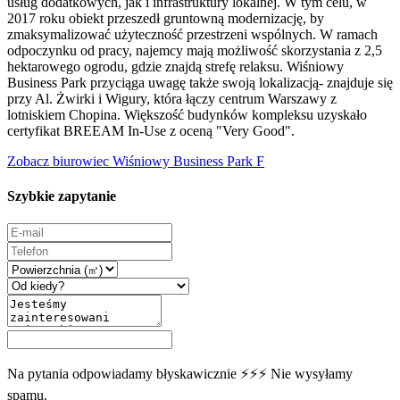
usług dodatkowych, jak i infrastruktury lokalnej. W tym celu, w
2017 roku obiekt przeszedł gruntowną modernizację, by
zmaksymalizować użyteczność przestrzeni wspólnych. W ramach
odpoczynku od pracy, najemcy mają możliwość skorzystania z 2,5
hektarowego ogrodu, gdzie znajdą strefę relaksu. Wiśniowy
Business Park przyciąga uwagę także swoją lokalizacją- znajduje się
przy Al. Żwirki i Wigury, która łączy centrum Warszawy z
lotniskiem Chopina. Większość budynków kompleksu uzyskało
certyfikat BREEAM In-Use z oceną "Very Good".
Zobacz biurowiec Wiśniowy Business Park F
Szybkie zapytanie
Na pytania odpowiadamy błyskawicznie ⚡⚡⚡ Nie wysyłamy
spamu.