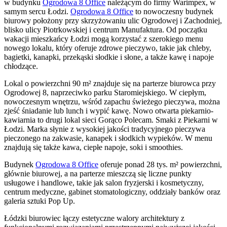
w budynku
Ogrodowa 8 Office
należącym do firmy Warimpex, w
samym sercu Łodzi.
Ogrodowa 8 Office
to nowoczesny budynek
biurowy położony przy skrzyżowaniu ulic Ogrodowej i Zachodniej,
blisko ulicy Piotrkowskiej i centrum Manufaktura. Od początku
wakacji mieszkańcy Łodzi mogą korzystać z szerokiego menu
nowego lokalu, który oferuje zdrowe pieczywo, takie jak chleby,
bagietki, kanapki, przekąski słodkie i słone, a także kawę i napoje
chłodzące.
Lokal o powierzchni 90 m² znajduje się na parterze biurowca przy
Ogrodowej 8, naprzeciwko parku Staromiejskiego. W ciepłym,
nowoczesnym wnętrzu, wśród zapachu świeżego pieczywa, można
zjeść śniadanie lub lunch i wypić kawę. Nowo otwarta piekarnio-
kawiarnia to drugi lokal sieci Gorąco Polecam. Smaki z Piekarni w
Łodzi. Marka słynie z wysokiej jakości tradycyjnego pieczywa
pieczonego na zakwasie, kanapek i słodkich wypieków. W menu
znajdują się także kawa, ciepłe napoje, soki i smoothies.
Budynek
Ogrodowa 8 Office
oferuje ponad 28 tys. m² powierzchni,
głównie biurowej, a na parterze mieszczą się liczne punkty
usługowe i handlowe, takie jak salon fryzjerski i kosmetyczny,
centrum medyczne, gabinet stomatologiczny, oddziały banków oraz
galeria sztuki Pop Up.
Łódzki biurowiec łączy estetyczne walory architektury z