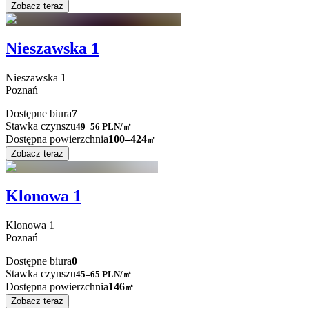
Zobacz teraz
Nieszawska 1
Nieszawska
1
Poznań
Dostępne biura
7
Stawka czynszu
49–56
PLN/㎡
Dostępna powierzchnia
100–424
㎡
Zobacz teraz
Klonowa 1
Klonowa
1
Poznań
Dostępne biura
0
Stawka czynszu
45–65
PLN/㎡
Dostępna powierzchnia
146
㎡
Zobacz teraz