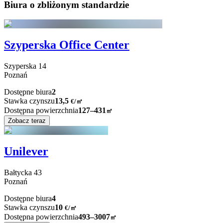
Biura o zbliżonym standardzie
Szyperska Office Center
Szyperska
14
Poznań
Dostępne biura
2
Stawka czynszu
13,5
€
/
㎡
Dostępna powierzchnia
127–431
㎡
Zobacz teraz
Unilever
Bałtycka
43
Poznań
Dostępne biura
4
Stawka czynszu
10
€
/
㎡
Dostępna powierzchnia
493–3007
㎡