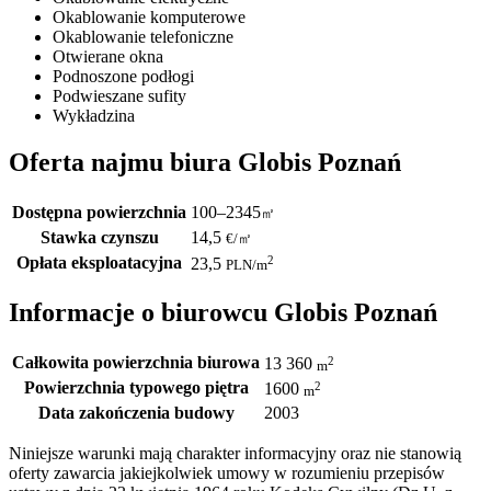
Okablowanie komputerowe
Okablowanie telefoniczne
Otwierane okna
Podnoszone podłogi
Podwieszane sufity
Wykładzina
Oferta najmu biura Globis Poznań
Dostępna powierzchnia
100–2345
㎡
Stawka czynszu
14,5
€
/
㎡
Opłata eksploatacyjna
2
23,5
PLN
/m
Informacje o biurowcu Globis Poznań
Całkowita powierzchnia biurowa
2
13 360
m
Powierzchnia typowego piętra
2
1600
m
Data zakończenia budowy
2003
Niniejsze warunki mają charakter informacyjny oraz nie stanowią
oferty zawarcia jakiejkolwiek umowy w rozumieniu przepisów