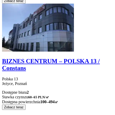
Zobacz teraz
BIZNES CENTRUM – POLSKA 13 /
Constans
Polska
13
Jeżyce,
Poznań
Dostępne biura
2
Stawka czynszu
60–65
PLN/㎡
Dostępna powierzchnia
100–494
㎡
Zobacz teraz