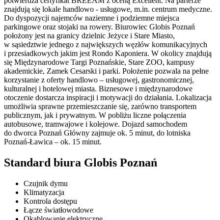
potwierdza certyfikat BREEAM z oceną Excellent. Na parterze
znajdują się lokale handlowo - usługowe, m.in. centrum medyczne.
Do dyspozycji najemców naziemne i podziemne miejsca
parkingowe oraz stojaki na rowery. Biurowiec Globis Poznań
położony jest na granicy dzielnic Jeżyce i Stare Miasto,
w sąsiedztwie jednego z największych węzłów komunikacyjnych
i przesiadkowych jakim jest Rondo Kaponiera. W okolicy znajdują
się Międzynarodowe Targi Poznańskie, Stare ZOO, kampusy
akademickie, Zamek Cesarski i parki. Położenie pozwala na pełne
korzystanie z oferty handlowo – usługowej, gastronomicznej,
kulturalnej i hotelowej miasta. Biznesowe i międzynarodowe
otoczenie dostarcza inspiracji i motywacji do działania. Lokalizacja
umożliwia sprawne przemieszczanie się, zarówno transportem
publicznym, jak i prywatnym. W pobliżu liczne połączenia
autobusowe, tramwajowe i kolejowe. Dojazd samochodem
do dworca Poznań Główny zajmuje ok. 5 minut, do lotniska
Poznań-Ławica – ok. 15 minut.
Standard biura Globis Poznań
Czujnik dymu
Klimatyzacja
Kontrola dostępu
Łącze światłowodowe
Okablowanie elektryczne