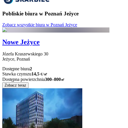
Pobliskie biura w Poznań Jeżyce
Zobacz wszystkie biura w Poznań Jeżyce
Nowe Jeżyce
Józefa Kraszewskiego
30
Jeżyce,
Poznań
Dostępne biura
2
Stawka czynszu
14,5
€
/
㎡
Dostępna powierzchnia
300–800
㎡
Zobacz teraz