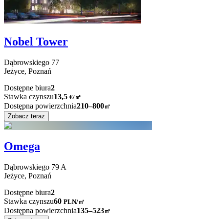
Nobel Tower
Dąbrowskiego
77
Jeżyce,
Poznań
Dostępne biura
2
Stawka czynszu
13,5
€
/
㎡
Dostępna powierzchnia
210–800
㎡
Zobacz teraz
Omega
Dąbrowskiego
79 A
Jeżyce,
Poznań
Dostępne biura
2
Stawka czynszu
60
PLN
/
㎡
Dostępna powierzchnia
135–523
㎡