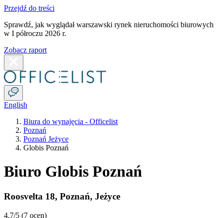
Przejdź do treści
Sprawdź, jak wyglądał warszawski rynek nieruchomości biurowych
w I półroczu 2026 r.
Zobacz raport
English
Biura do wynajęcia - Officelist
Poznań
Poznań Jeżyce
Globis Poznań
Biuro Globis Poznań
Roosvelta 18
,
Poznań
,
Jeżyce
4.7
/5 (
7 ocen
)