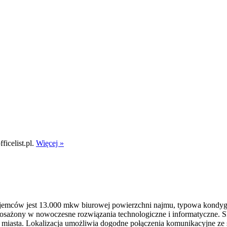
icelist.pl.
Więcej »
 najemców jest 13.000 mkw biurowej powierzchni najmu, typowa kond
sażony w nowoczesne rozwiązania technologiczne i informatyczne. Ska
 miasta. Lokalizacja umożliwia dogodne połączenia komunikacyjne ze śc