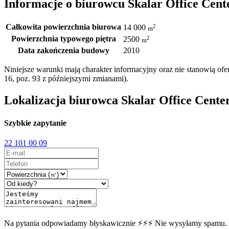
Informacje o biurowcu Skalar Office Cent
Całkowita powierzchnia biurowa
2
14 000
m
Powierzchnia typowego piętra
2
2500
m
Data zakończenia budowy
2010
Niniejsze warunki mają charakter informacyjny oraz nie stanowią o
16, poz. 93 z późniejszymi zmianami).
Lokalizacja biurowca Skalar Office Cente
Szybkie zapytanie
22 101 00 09
Na pytania odpowiadamy błyskawicznie ⚡⚡⚡ Nie wysyłamy spamu.