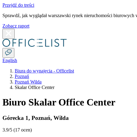
Przejdź do treści
Sprawdź, jak wyglądał warszawski rynek nieruchomości biurowych w
Zobacz raport
English
Biura do wynajęcia - Officelist
Poznań
Poznań Wilda
Skalar Office Center
Biuro Skalar Office Center
Górecka 1
,
Poznań
,
Wilda
3.9
/5 (
17 ocen
)