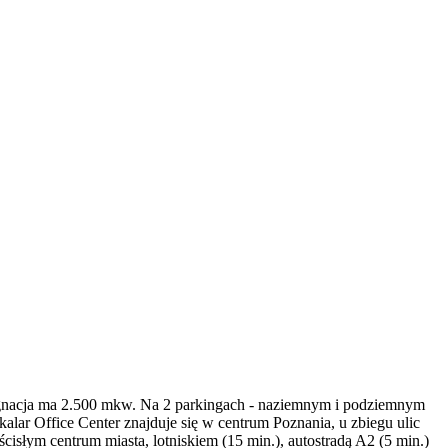
ygnacja ma 2.500 mkw. Na 2 parkingach - naziemnym i podziemnym
lar Office Center znajduje się w centrum Poznania, u zbiegu ulic
isłym centrum miasta, lotniskiem (15 min.), autostradą A2 (5 min.)