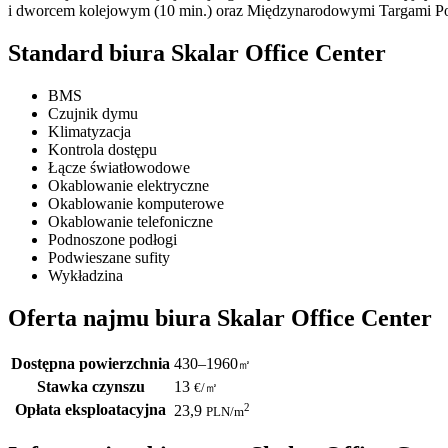
i dworcem kolejowym (10 min.) oraz Międzynarodowymi Targami Po
Standard biura Skalar Office Center
BMS
Czujnik dymu
Klimatyzacja
Kontrola dostępu
Łącze światłowodowe
Okablowanie elektryczne
Okablowanie komputerowe
Okablowanie telefoniczne
Podnoszone podłogi
Podwieszane sufity
Wykładzina
Oferta najmu biura Skalar Office Center
Dostępna powierzchnia
430–1960
㎡
Stawka czynszu
13
€
/
㎡
Opłata eksploatacyjna
2
23,9
PLN
/m