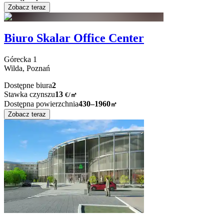
Zobacz teraz
Biuro Skalar Office Center
Górecka
1
Wilda,
Poznań
Dostępne biura
2
Stawka czynszu
13
€
/
㎡
Dostępna powierzchnia
430–1960
㎡
Zobacz teraz