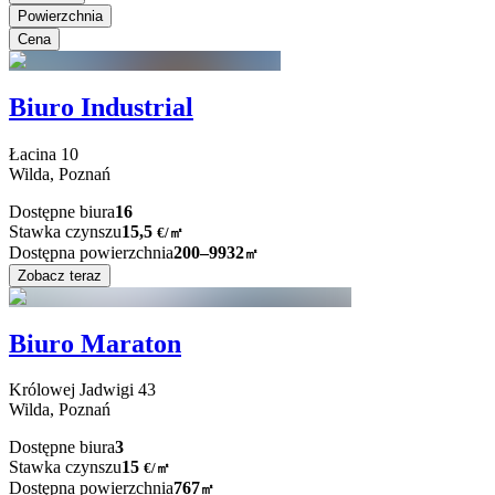
Powierzchnia
Cena
Biuro Industrial
Łacina
10
Wilda,
Poznań
Dostępne biura
16
Stawka czynszu
15,5
€
/
㎡
Dostępna powierzchnia
200–9932
㎡
Zobacz teraz
Biuro Maraton
Królowej Jadwigi
43
Wilda,
Poznań
Dostępne biura
3
Stawka czynszu
15
€
/
㎡
Dostępna powierzchnia
767
㎡