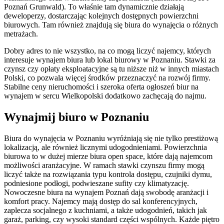
Poznań Grunwald). To właśnie tam dynamicznie działają
deweloperzy, dostarczając kolejnych dostępnych powierzchni
biurowych. Tam również znajdują się biura do wynajęcia o różnych
metrażach.
Dobry adres to nie wszystko, na co mogą liczyć najemcy, których
interesuje wynajem biura lub lokal biurowy w Poznaniu. Stawki za
czynsz czy opłaty eksploatacyjne są tu niższe niż w innych miastach
Polski, co pozwala więcej środków przeznaczyć na rozwój firmy.
Stabilne ceny nieruchomości i szeroka oferta ogłoszeń biur na
wynajem w sercu Wielkopolski dodatkowo zachęcają do najmu.
Wynajmij biuro w Poznaniu
Biura do wynajęcia w Poznaniu wyróżniają się nie tylko prestiżową
lokalizacją, ale również licznymi udogodnieniami. Powierzchnia
biurowa to w dużej mierze biura open space, które dają najemcom
możliwości aranżacyjne. W ramach stawki czynszu firmy mogą
liczyć także na rozwiązania typu kontrola dostępu, czujniki dymu,
podniesione podłogi, podwieszane sufity czy klimatyzację.
Nowoczesne biura na wynajem Poznań dają swobodę aranżacji i
komfort pracy. Najemcy mają dostęp do sal konferencyjnych,
zaplecza socjalnego z kuchniami, a także udogodnień, takich jak
garaż, parking, czy wysoki standard części wspólnych. Każde piętro