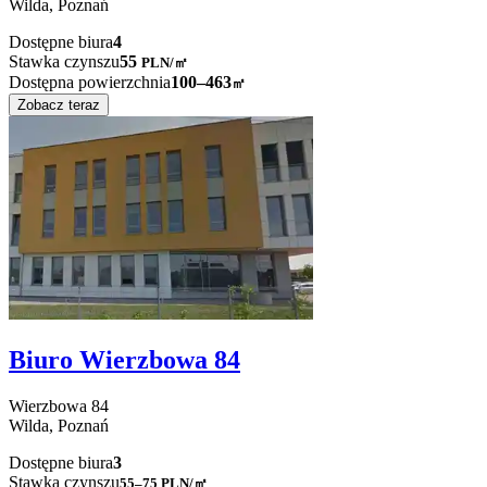
Wilda,
Poznań
Dostępne biura
4
Stawka czynszu
55
PLN
/
㎡
Dostępna powierzchnia
100–463
㎡
Zobacz teraz
Biuro Wierzbowa 84
Wierzbowa
84
Wilda,
Poznań
Dostępne biura
3
Stawka czynszu
55–75
PLN/㎡