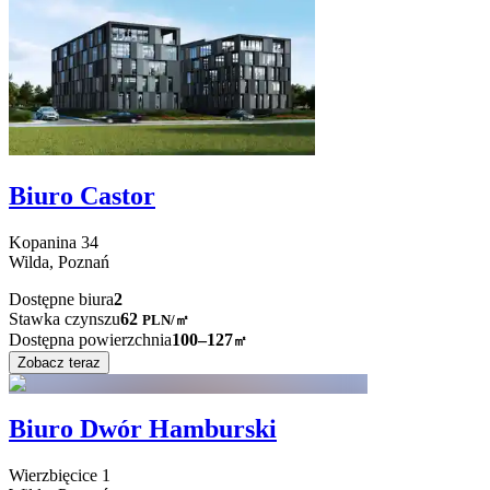
Biuro Castor
Kopanina
34
Wilda,
Poznań
Dostępne biura
2
Stawka czynszu
62
PLN
/
㎡
Dostępna powierzchnia
100–127
㎡
Zobacz teraz
Biuro Dwór Hamburski
Wierzbięcice
1