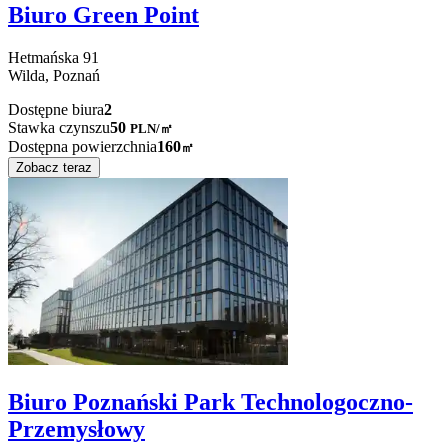
Biuro Green Point
Hetmańska
91
Wilda,
Poznań
Dostępne biura
2
Stawka czynszu
50
PLN
/
㎡
Dostępna powierzchnia
160
㎡
Zobacz teraz
Biuro Poznański Park Technologoczno-
Przemysłowy