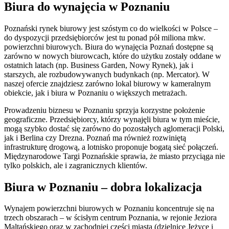
Biura do wynajęcia w Poznaniu
Poznański rynek biurowy jest szóstym co do wielkości w Polsce –
do dyspozycji przedsiębiorców jest tu ponad pół miliona mkw.
powierzchni biurowych. Biura do wynajęcia Poznań dostępne są
zarówno w nowych biurowcach, które do użytku zostały oddane w
ostatnich latach (np. Business Garden, Nowy Rynek), jak i
starszych, ale rozbudowywanych budynkach (np. Mercator). W
naszej ofercie znajdziesz zarówno lokal biurowy w kameralnym
obiekcie, jak i biura w Poznaniu o większych metrażach.
Prowadzeniu biznesu w Poznaniu sprzyja korzystne położenie
geograficzne. Przedsiębiorcy, którzy wynajęli biura w tym mieście,
mogą szybko dostać się zarówno do pozostałych aglomeracji Polski,
jak i Berlina czy Drezna. Poznań ma również rozwiniętą
infrastrukturę drogową, a lotnisko proponuje bogatą sieć połączeń.
Międzynarodowe Targi Poznańskie sprawia, że miasto przyciąga nie
tylko polskich, ale i zagranicznych klientów.
Biura w Poznaniu – dobra lokalizacja
Wynajem powierzchni biurowych w Poznaniu koncentruje się na
trzech obszarach – w ścisłym centrum Poznania, w rejonie Jeziora
Maltańskiego oraz w zachodniej części miasta (dzielnice Jeżyce i