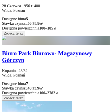
28 Czerwca 1956 r.
400
Wilda,
Poznań
Dostępne biura
5
Stawka czynszu
56
PLN
/
㎡
Dostępna powierzchnia
100–185
㎡
Zobacz teraz
Biuro Park Biurowo- Magazynowy
Górczyn
Kopanina
28/32
Wilda,
Poznań
Dostępne biura
7
Stawka czynszu
40
PLN
/
㎡
Dostępna powierzchnia
100–2782
㎡
Zobacz teraz