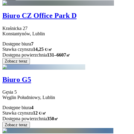
Biuro CZ Office Park D
Kraśnicka
27
Konstantynów,
Lublin
Dostępne biura
7
Stawka czynszu
14,25
€
/
㎡
Dostępna powierzchnia
131–6607
㎡
Zobacz teraz
Biuro G5
Gęsia
5
Węglin Południowy,
Lublin
Dostępne biura
4
Stawka czynszu
12
€
/
㎡
Dostępna powierzchnia
350
㎡
Zobacz teraz