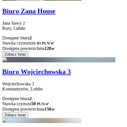
Biuro Zana House
Jana Sawy
2
Rury,
Lublin
Dostępne biura
2
Stawka czynszu
55–85
PLN/㎡
Dostępna powierzchnia
120
㎡
Zobacz teraz
Biuro Wojciechowska 3
Wojciechowska
3
Konstantynów,
Lublin
Dostępne biura
2
Stawka czynszu
50
PLN
/
㎡
Dostępna powierzchnia
150
㎡
Zobacz teraz