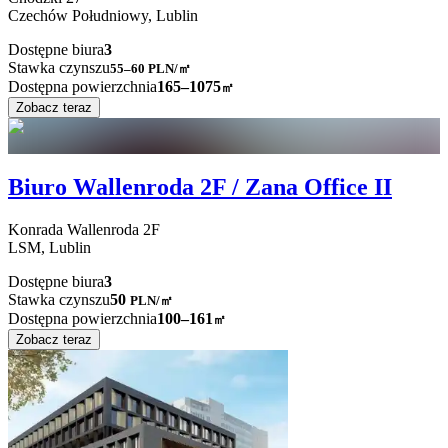
Czechów Południowy,
Lublin
Dostępne biura
3
Stawka czynszu
55–60
PLN/㎡
Dostępna powierzchnia
165–1075
㎡
Zobacz teraz
Biuro Wallenroda 2F / Zana Office II
Konrada Wallenroda
2F
LSM,
Lublin
Dostępne biura
3
Stawka czynszu
50
PLN
/
㎡
Dostępna powierzchnia
100–161
㎡
Zobacz teraz