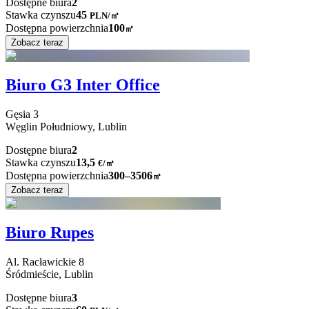
Dostępne biura
2
Stawka czynszu
45
PLN
/
㎡
Dostępna powierzchnia
100
㎡
Zobacz teraz
Biuro G3 Inter Office
Gęsia
3
Węglin Południowy,
Lublin
Dostępne biura
2
Stawka czynszu
13,5
€
/
㎡
Dostępna powierzchnia
300–3506
㎡
Zobacz teraz
Biuro Rupes
Al. Racławickie
8
Śródmieście,
Lublin
Dostępne biura
3