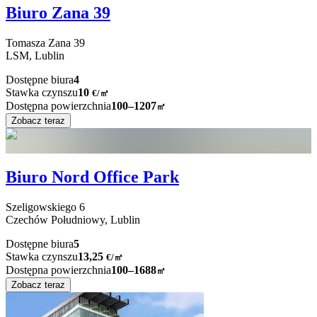
Biuro Zana 39
Tomasza Zana
39
LSM,
Lublin
Dostępne biura
4
Stawka czynszu
10
€
/
㎡
Dostępna powierzchnia
100–1207
㎡
Zobacz teraz
Biuro Nord Office Park
Szeligowskiego
6
Czechów Południowy,
Lublin
Dostępne biura
5
Stawka czynszu
13,25
€
/
㎡
Dostępna powierzchnia
100–1688
㎡
Zobacz teraz