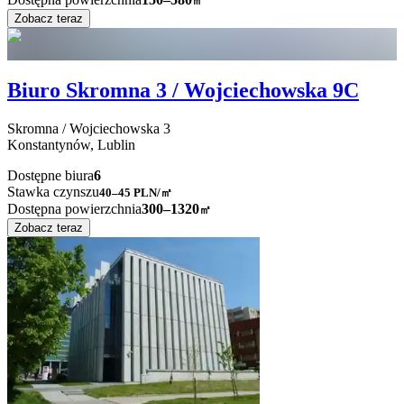
㎡
Zobacz teraz
Biuro Skromna 3 / Wojciechowska 9C
Skromna / Wojciechowska
3
Konstantynów,
Lublin
Dostępne biura
6
Stawka czynszu
40–45
PLN/㎡
Dostępna powierzchnia
300–1320
㎡
Zobacz teraz