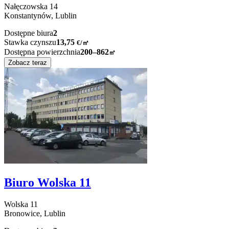
Nałęczowska
14
Konstantynów,
Lublin
Dostępne biura
2
Stawka czynszu
13,75
€
/
㎡
Dostępna powierzchnia
200–862
㎡
Zobacz teraz
Biuro Wolska 11
Wolska
11
Bronowice,
Lublin