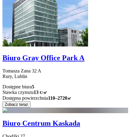
Biuro Gray Office Park A
Tomasza Zana
32 A
Rury,
Lublin
Dostępne biura
5
Stawka czynszu
13
€
/
㎡
Dostępna powierzchnia
110–2720
㎡
Zobacz teraz
Biuro Centrum Kaskada
Chodźki
27