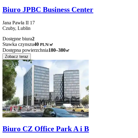
Biuro JPBC Business Center
Jana Pawła II
17
Czuby,
Lublin
Dostępne biura
2
Stawka czynszu
40
PLN
/
㎡
Dostępna powierzchnia
180–380
㎡
Zobacz teraz
Biuro CZ Office Park A i B