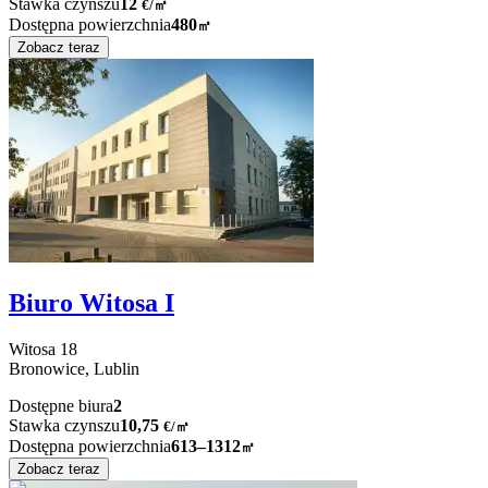
Stawka czynszu
12
€
/
㎡
Dostępna powierzchnia
480
㎡
Zobacz teraz
Biuro Witosa I
Witosa
18
Bronowice,
Lublin
Dostępne biura
2
Stawka czynszu
10,75
€
/
㎡
Dostępna powierzchnia
613–1312
㎡
Zobacz teraz