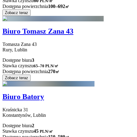
Stawka czynszu
60
PLN
/
㎡
Dostępna powierzchnia
100–692
㎡
Zobacz teraz
Biuro Tomasz Zana 43
Tomasza Zana
43
Rury,
Lublin
Dostępne biura
3
Stawka czynszu
65–70
PLN/㎡
Dostępna powierzchnia
270
㎡
Zobacz teraz
Biuro Batory
Kraśnicka
31
Konstantynów,
Lublin
Dostępne biura
2
Stawka czynszu
45
PLN
/
㎡
Dostępna powierzchnia
150–580