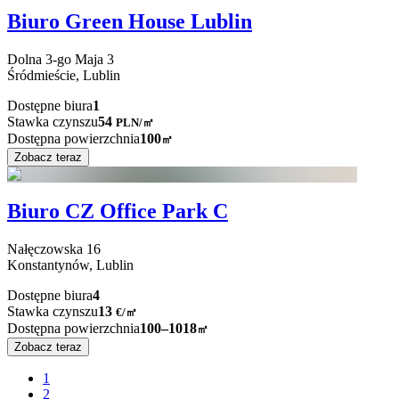
Biuro Green House Lublin
Dolna 3-go Maja
3
Śródmieście,
Lublin
Dostępne biura
1
Stawka czynszu
54
PLN
/
㎡
Dostępna powierzchnia
100
㎡
Zobacz teraz
Biuro CZ Office Park C
Nałęczowska
16
Konstantynów,
Lublin
Dostępne biura
4
Stawka czynszu
13
€
/
㎡
Dostępna powierzchnia
100–1018
㎡
Zobacz teraz
1
2