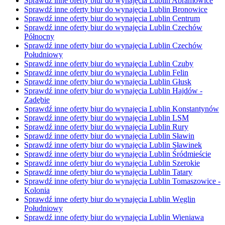
Sprawdź inne oferty biur do wynajęcia Lublin Abramowice
Sprawdź inne oferty biur do wynajęcia Lublin Bronowice
Sprawdź inne oferty biur do wynajęcia Lublin Centrum
Sprawdź inne oferty biur do wynajęcia Lublin Czechów
Północny
Sprawdź inne oferty biur do wynajęcia Lublin Czechów
Południowy
Sprawdź inne oferty biur do wynajęcia Lublin Czuby
Sprawdź inne oferty biur do wynajęcia Lublin Felin
Sprawdź inne oferty biur do wynajęcia Lublin Głusk
Sprawdź inne oferty biur do wynajęcia Lublin Hajdów -
Zadębie
Sprawdź inne oferty biur do wynajęcia Lublin Konstantynów
Sprawdź inne oferty biur do wynajęcia Lublin LSM
Sprawdź inne oferty biur do wynajęcia Lublin Rury
Sprawdź inne oferty biur do wynajęcia Lublin Sławin
Sprawdź inne oferty biur do wynajęcia Lublin Sławinek
Sprawdź inne oferty biur do wynajęcia Lublin Śródmieście
Sprawdź inne oferty biur do wynajęcia Lublin Szerokie
Sprawdź inne oferty biur do wynajęcia Lublin Tatary
Sprawdź inne oferty biur do wynajęcia Lublin Tomaszowice -
Kolonia
Sprawdź inne oferty biur do wynajęcia Lublin Węglin
Południowy
Sprawdź inne oferty biur do wynajęcia Lublin Wieniawa