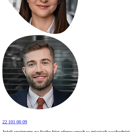
22 101 00 09
Jeżeli spojrzymy na liczbę biur oferowanych w miastach wschodniej