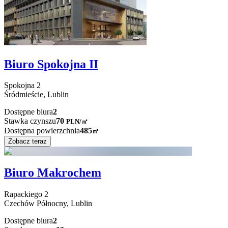
Biuro Spokojna II
Spokojna
2
Śródmieście,
Lublin
Dostępne biura
2
Stawka czynszu
70
PLN
/
㎡
Dostępna powierzchnia
485
㎡
Zobacz teraz
Biuro Makrochem
Rapackiego
2
Czechów Północny,
Lublin
Dostępne biura
2