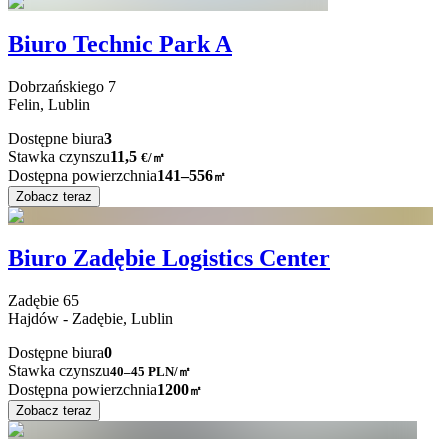
Biuro Technic Park A
Dobrzańskiego
7
Felin,
Lublin
Dostępne biura
3
Stawka czynszu
11,5
€
/
㎡
Dostępna powierzchnia
141–556
㎡
Zobacz teraz
Biuro Zadębie Logistics Center
Zadębie
65
Hajdów - Zadębie,
Lublin
Dostępne biura
0
Stawka czynszu
40–45
PLN/㎡
Dostępna powierzchnia
1200
㎡
Zobacz teraz