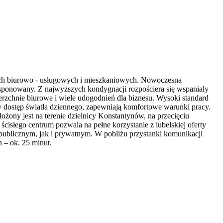
jach biurowo - usługowych i mieszkaniowych. Nowoczesna
sponowany. Z najwyższych kondygnacji rozpościera się wspaniały
rzchnie biurowe i wiele udogodnień dla biznesu. Wysoki standard
y dostęp światła dziennego, zapewniają komfortowe warunki pracy.
ożony jest na terenie dzielnicy Konstantynów, na przecięciu
ścisłego centrum pozwala na pełne korzystanie z lubelskiej oferty
 publicznym, jak i prywatnym. W pobliżu przystanki komunikacji
 – ok. 25 minut.