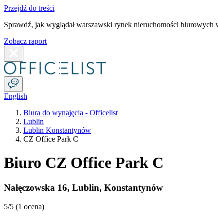
Przejdź do treści
Sprawdź, jak wyglądał warszawski rynek nieruchomości biurowych w
Zobacz raport
English
Biura do wynajęcia - Officelist
Lublin
Lublin Konstantynów
CZ Office Park C
Biuro CZ Office Park C
Nałęczowska 16
,
Lublin
,
Konstantynów
5
/5 (
1 ocena
)