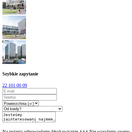
Szybkie zapytanie
22 101 00 09
Na pytania odpowiadamy błyskawicznie ⚡⚡⚡ Nie wysyłamy spamu.