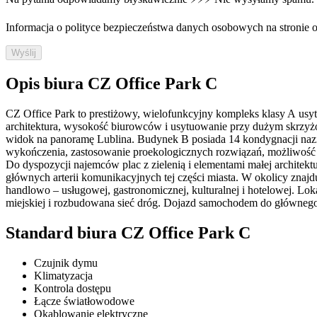
Informacja o polityce bezpieczeństwa danych osobowych na stronie off
Wyślij
Opis biura CZ Office Park C
CZ Office Park to prestiżowy, wielofunkcyjny kompleks klasy A us
architektura, wysokość biurowców i usytuowanie przy dużym skrzyż
widok na panoramę Lublina. Budynek B posiada 14 kondygnacji nazie
wykończenia, zastosowanie proekologicznych rozwiązań, możliwość el
Do dyspozycji najemców plac z zielenią i elementami małej architekt
głównych arterii komunikacyjnych tej części miasta. W okolicy znajdu
handlowo – usługowej, gastronomicznej, kulturalnej i hotelowej. Lo
miejskiej i rozbudowana sieć dróg. Dojazd samochodem do głównego 
Standard biura CZ Office Park C
Czujnik dymu
Klimatyzacja
Kontrola dostępu
Łącze światłowodowe
Okablowanie elektryczne