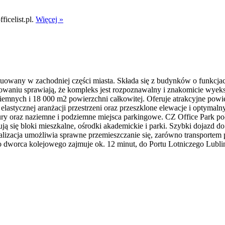
icelist.pl.
Więcej »
ytuowany w zachodniej części miasta. Składa się z budynków o funkc
owaniu sprawiają, że kompleks jest rozpoznawalny i znakomicie wyek
mnych i 18 000 m2 powierzchni całkowitej. Oferuje atrakcyjne powie
astycznej aranżacji przestrzeni oraz przeszklone elewacje i optymaln
ury oraz naziemne i podziemne miejsca parkingowe. CZ Office Park poł
ją się bloki mieszkalne, ośrodki akademickie i parki. Szybki dojazd do 
kalizacja umożliwia sprawne przemieszczanie się, zarówno transportem
dworca kolejowego zajmuje ok. 12 minut, do Portu Lotniczego Lublin