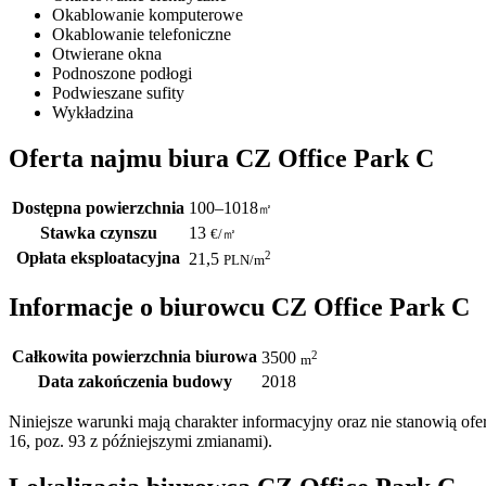
Okablowanie komputerowe
Okablowanie telefoniczne
Otwierane okna
Podnoszone podłogi
Podwieszane sufity
Wykładzina
Oferta najmu biura CZ Office Park C
Dostępna powierzchnia
100–1018
㎡
Stawka czynszu
13
€
/
㎡
Opłata eksploatacyjna
2
21,5
PLN
/m
Informacje o biurowcu CZ Office Park C
Całkowita powierzchnia biurowa
2
3500
m
Data zakończenia budowy
2018
Niniejsze warunki mają charakter informacyjny oraz nie stanowią o
16, poz. 93 z późniejszymi zmianami).