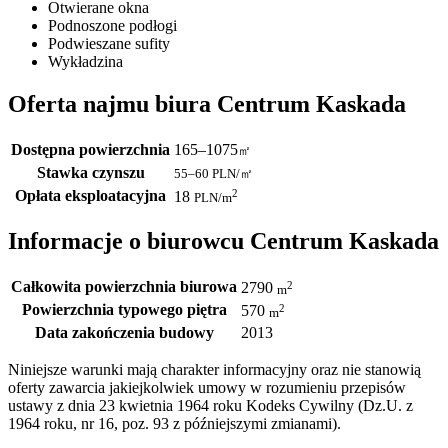
Otwierane okna
Podnoszone podłogi
Podwieszane sufity
Wykładzina
Oferta najmu biura Centrum Kaskada
Dostępna powierzchnia
165–1075
㎡
Stawka czynszu
55–60
PLN/㎡
Opłata eksploatacyjna
2
18
PLN
/m
Informacje o biurowcu Centrum Kaskada
Całkowita powierzchnia biurowa
2
2790
m
Powierzchnia typowego piętra
2
570
m
Data zakończenia budowy
2013
Niniejsze warunki mają charakter informacyjny oraz nie stanowią
oferty zawarcia jakiejkolwiek umowy w rozumieniu przepisów
ustawy z dnia 23 kwietnia 1964 roku Kodeks Cywilny (Dz.U. z
1964 roku, nr 16, poz. 93 z późniejszymi zmianami).