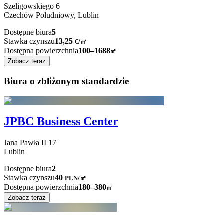
Szeligowskiego
6
Czechów Południowy,
Lublin
Dostępne biura
5
Stawka czynszu
13,25
€
/
㎡
Dostępna powierzchnia
100–1688
㎡
Zobacz teraz
Biura o zbliżonym standardzie
JPBC Business Center
Jana Pawła II
17
Lublin
Dostępne biura
2
Stawka czynszu
40
PLN
/
㎡
Dostępna powierzchnia
180–380
㎡
Zobacz teraz