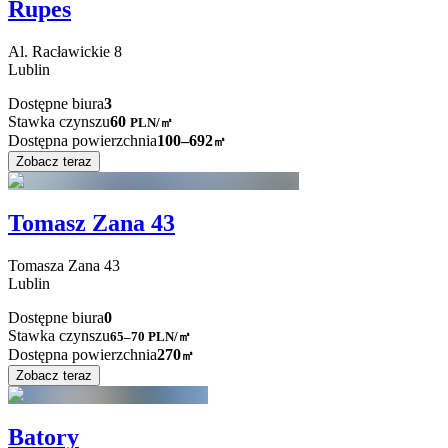
Rupes
Al. Racławickie
8
Lublin
Dostępne biura
3
Stawka czynszu
60
PLN
/
㎡
Dostępna powierzchnia
100–692
㎡
Zobacz teraz
Tomasz Zana 43
Tomasza Zana
43
Lublin
Dostępne biura
0
Stawka czynszu
65–70
PLN/㎡
Dostępna powierzchnia
270
㎡
Zobacz teraz
Batory