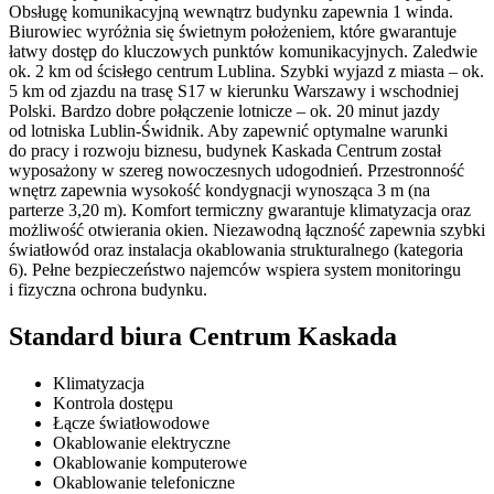
Obsługę komunikacyjną wewnątrz budynku zapewnia 1 winda.
Biurowiec wyróżnia się świetnym położeniem, które gwarantuje
łatwy dostęp do kluczowych punktów komunikacyjnych. Zaledwie
ok. 2 km od ścisłego centrum Lublina. Szybki wyjazd z miasta – ok.
5 km od zjazdu na trasę S17 w kierunku Warszawy i wschodniej
Polski. Bardzo dobre połączenie lotnicze – ok. 20 minut jazdy
od lotniska Lublin-Świdnik. Aby zapewnić optymalne warunki
do pracy i rozwoju biznesu, budynek Kaskada Centrum został
wyposażony w szereg nowoczesnych udogodnień. Przestronność
wnętrz zapewnia wysokość kondygnacji wynosząca 3 m (na
parterze 3,20 m). Komfort termiczny gwarantuje klimatyzacja oraz
możliwość otwierania okien. Niezawodną łączność zapewnia szybki
światłowód oraz instalacja okablowania strukturalnego (kategoria
6). Pełne bezpieczeństwo najemców wspiera system monitoringu
i fizyczna ochrona budynku.
Standard biura Centrum Kaskada
Klimatyzacja
Kontrola dostępu
Łącze światłowodowe
Okablowanie elektryczne
Okablowanie komputerowe
Okablowanie telefoniczne