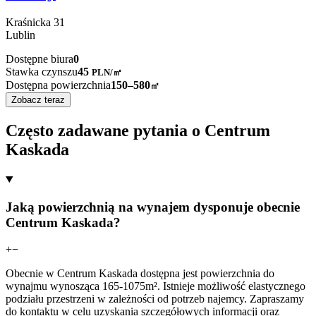
Kraśnicka
31
Lublin
Dostępne biura
0
Stawka czynszu
45
PLN
/
㎡
Dostępna powierzchnia
150–580
㎡
Zobacz teraz
Często zadawane pytania o Centrum
Kaskada
Jaką powierzchnią na wynajem dysponuje obecnie
Centrum Kaskada?
+
−
Obecnie w Centrum Kaskada dostępna jest powierzchnia do
wynajmu wynosząca 165-1075m². Istnieje możliwość elastycznego
podziału przestrzeni w zależności od potrzeb najemcy. Zapraszamy
do kontaktu w celu uzyskania szczegółowych informacji oraz