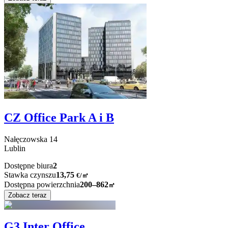
CZ Office Park A i B
Nałęczowska
14
Lublin
Dostępne biura
2
Stawka czynszu
13,75
€
/
㎡
Dostępna powierzchnia
200–862
㎡
Zobacz teraz
G3 Inter Office