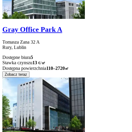
Gray Office Park A
Tomasza Zana
32 A
Rury,
Lublin
Dostępne biura
5
Stawka czynszu
13
€
/
㎡
Dostępna powierzchnia
110–2720
㎡
Zobacz teraz