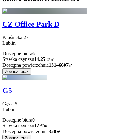
CZ Office Park D
Kraśnicka
27
Lublin
Dostępne biura
6
Stawka czynszu
14,25
€
/
㎡
Dostępna powierzchnia
131–6607
㎡
Zobacz teraz
G5
Gęsia
5
Lublin
Dostępne biura
0
Stawka czynszu
12
€
/
㎡
Dostępna powierzchnia
350
㎡
Zobacz teraz