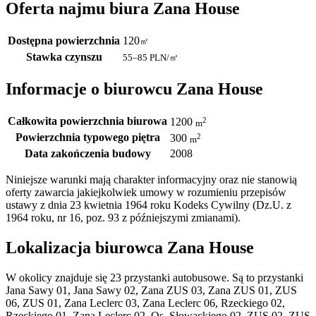
Oferta najmu biura Zana House
Dostępna powierzchnia
120
㎡
Stawka czynszu
55–85
PLN/㎡
Informacje o biurowcu Zana House
Całkowita powierzchnia biurowa
2
1200
m
Powierzchnia typowego piętra
2
300
m
Data zakończenia budowy
2008
Niniejsze warunki mają charakter informacyjny oraz nie stanowią
oferty zawarcia jakiejkolwiek umowy w rozumieniu przepisów
ustawy z dnia 23 kwietnia 1964 roku Kodeks Cywilny (Dz.U. z
1964 roku, nr 16, poz. 93 z późniejszymi zmianami).
Lokalizacja biurowca Zana House
W okolicy znajduje się 23 przystanki autobusowe. Są to przystanki
Jana Sawy 01, Jana Sawy 02, Zana ZUS 03, Zana ZUS 01, ZUS
06, ZUS 01, Zana Leclerc 03, Zana Leclerc 06, Rzeckiego 02,
Rzeckiego 01, Zana Leclerc 02, Os. Słowackiego 02, ZUS 02, ZUS