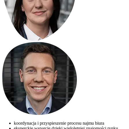
koordynacja i przyspieszenie procesu najmu biura
eksperckie wsparcie dzięki wieloletniej znajomości rynku