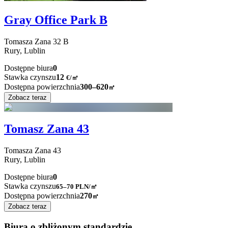
Gray Office Park B
Tomasza Zana
32 B
Rury,
Lublin
Dostępne biura
0
Stawka czynszu
12
€
/
㎡
Dostępna powierzchnia
300–620
㎡
Zobacz teraz
Tomasz Zana 43
Tomasza Zana
43
Rury,
Lublin
Dostępne biura
0
Stawka czynszu
65–70
PLN/㎡
Dostępna powierzchnia
270
㎡
Zobacz teraz
Biura o zbliżonym standardzie