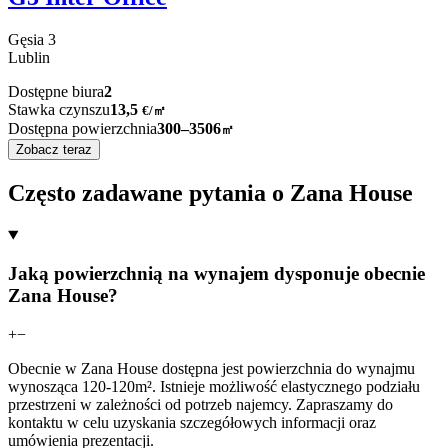
Gęsia
3
Lublin
Dostępne biura
2
Stawka czynszu
13,5
€
/
㎡
Dostępna powierzchnia
300–3506
㎡
Zobacz teraz
Często zadawane pytania o Zana House
Jaką powierzchnią na wynajem dysponuje obecnie
Zana House?
+
−
Obecnie w Zana House dostępna jest powierzchnia do wynajmu
wynosząca 120-120m². Istnieje możliwość elastycznego podziału
przestrzeni w zależności od potrzeb najemcy. Zapraszamy do
kontaktu w celu uzyskania szczegółowych informacji oraz
umówienia prezentacji.