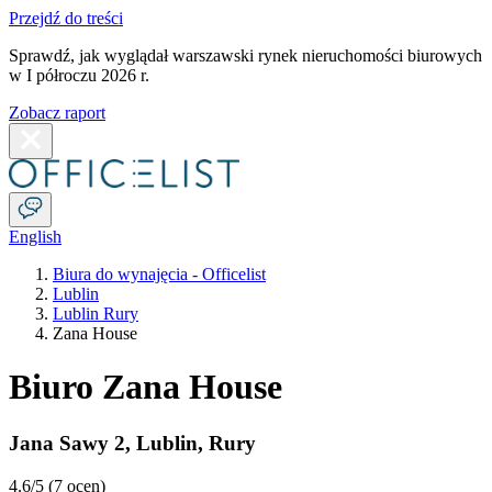
Przejdź do treści
Sprawdź, jak wyglądał warszawski rynek nieruchomości biurowych
w I półroczu 2026 r.
Zobacz raport
English
Biura do wynajęcia - Officelist
Lublin
Lublin Rury
Zana House
Biuro Zana House
Jana Sawy 2
,
Lublin
,
Rury
4.6
/5 (
7 ocen
)