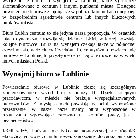
wyłącznie te biura na wynajem w Lublinie, które są dobrze
skomunikowane z centrum i innymi punktami miasta. Dostępne
powierzchnie biurowe znajdują się w pobliżu komunikacji miejskiej,
w bezpośrednim sąsiedztwie centrum lub innych kluczowych
punktów miasta.
Biura Lublin centrum to nie jedyna nasza propozycja. W ostatnich
latach dynamicznie rozwija się dzielnica LSM, w której powstają
kolejne biurowce. Biura na wynajem czekają także w północnej
części miasta, w dzielnicy Czechów. To, co wyróżnia powierzchnię
biurową w Lublinie, to przystępne ceny – są one niższe niż w wielu
innych miastach Polski.
Wynajmij biuro w Lublinie
Powierzchnie biurowe w Lublinie cieszą się szczególnym
zainteresowaniem wśród firm z branży IT. Dzięki kolejnym
pracodawcom, w mieście nie brakuje wyspecjalizowanych
pracowników. Z myślą o nich powstają w pełni wyposażone
przestrzenie. W naszej bazie mamy biura wyposażone w
rozwiązania wpływające zarówno na komfort pracy, jak i
bezpieczeństwo.
Jeżeli zależy Państwu nie tylko na nowoczesnej, ale również
ekologicznej powierzchni biurowej, zapraszamy do zapoznania się z