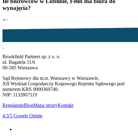
Ile biurowców w Lublinie, Felin ma biura do
wynajęcia?
+
−
Brookfield Partners sp. z o. o.
ul. Bagatela 11/6
00-585 Warszawa
Sąd Rejonowy dla m.st. Warszawy w Warszawie,
XII Wydział Gospodarczy Krajowego Rejestru Sądowego pod
numerem KRS 0000360740.
NIP: 1132807119
Regulamin
Blog
Mapa strony
Kontakt
4.3
/5
Google Opinie