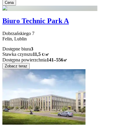
Cena
Biuro Technic Park A
Dobrzańskiego
7
Felin,
Lublin
Dostępne biura
3
Stawka czynszu
11,5
€
/
㎡
Dostępna powierzchnia
141–556
㎡
Zobacz teraz