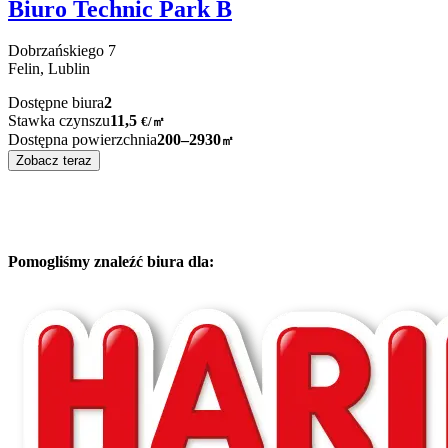
Biuro Technic Park B
Dobrzańskiego
7
Felin,
Lublin
Dostępne biura
2
Stawka czynszu
11,5
€
/
㎡
Dostępna powierzchnia
200–2930
㎡
Zobacz teraz
Pomogliśmy znaleźć biura dla: