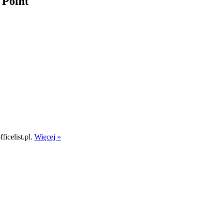
 Point
icelist.pl.
Więcej »