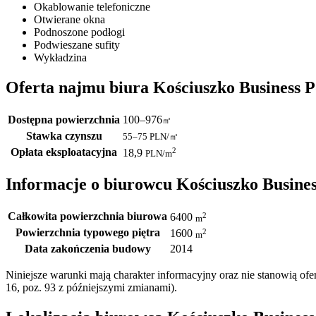
Okablowanie telefoniczne
Otwierane okna
Podnoszone podłogi
Podwieszane sufity
Wykładzina
Oferta najmu biura Kościuszko Business P
Dostępna powierzchnia
100–976
㎡
Stawka czynszu
55–75
PLN/㎡
Opłata eksploatacyjna
2
18,9
PLN
/m
Informacje o biurowcu Kościuszko Busines
Całkowita powierzchnia biurowa
2
6400
m
Powierzchnia typowego piętra
2
1600
m
Data zakończenia budowy
2014
Niniejsze warunki mają charakter informacyjny oraz nie stanowią o
16, poz. 93 z późniejszymi zmianami).