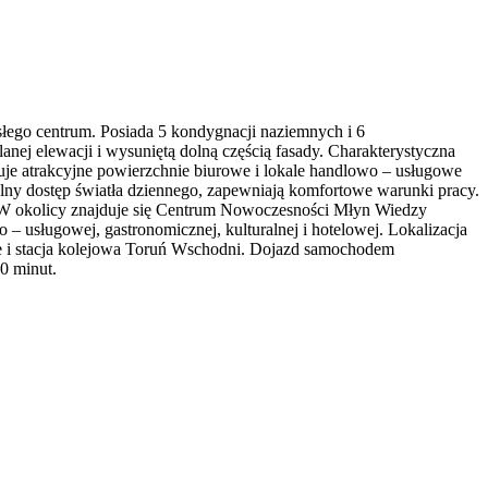
słego centrum. Posiada 5 kondygnacji naziemnych i 6
ej elewacji i wysuniętą dolną częścią fasady. Charakterystyczna
ruje atrakcyjne powierzchnie biurowe i lokale handlowo – usługowe
alny dostęp światła dziennego, zapewniają komfortowe warunki pracy.
. W okolicy znajduje się Centrum Nowoczesności Młyn Wiedzy
 – usługowej, gastronomicznej, kulturalnej i hotelowej. Lokalizacja
e i stacja kolejowa Toruń Wschodni. Dojazd samochodem
0 minut.