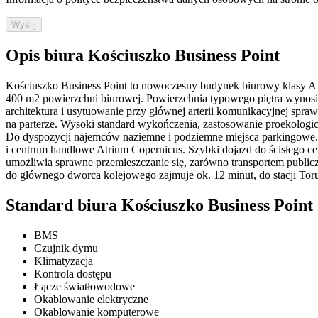
Wyślij
Opis biura Kościuszko Business Point
Kościuszko Business Point to nowoczesny budynek biurowy klasy A u
400 m2 powierzchni biurowej. Powierzchnia typowego piętra wynosi o
architektura i usytuowanie przy głównej arterii komunikacyjnej spr
na parterze. Wysoki standard wykończenia, zastosowanie proekologic
Do dyspozycji najemców naziemne i podziemne miejsca parkingowe. 
i centrum handlowe Atrium Copernicus. Szybki dojazd do ścisłego cen
umożliwia sprawne przemieszczanie się, zarówno transportem publi
do głównego dworca kolejowego zajmuje ok. 12 minut, do stacji Toru
Standard biura Kościuszko Business Point
BMS
Czujnik dymu
Klimatyzacja
Kontrola dostępu
Łącze światłowodowe
Okablowanie elektryczne
Okablowanie komputerowe