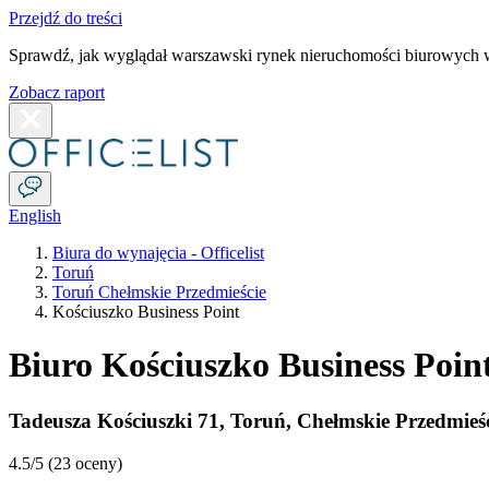
Przejdź do treści
Sprawdź, jak wyglądał warszawski rynek nieruchomości biurowych w
Zobacz raport
English
Biura do wynajęcia - Officelist
Toruń
Toruń Chełmskie Przedmieście
Kościuszko Business Point
Biuro Kościuszko Business Poin
Tadeusza Kościuszki 71
,
Toruń
,
Chełmskie Przedmieś
4.5
/5 (
23 oceny
)