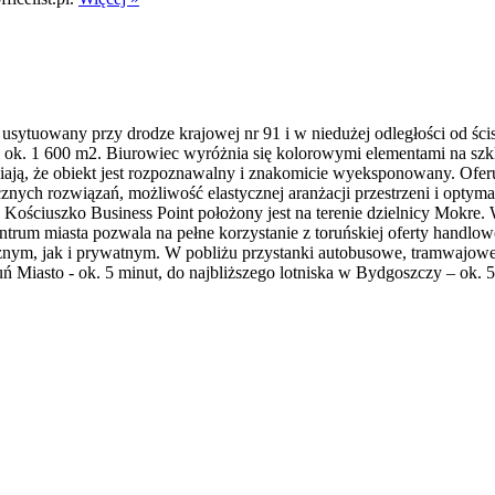
sytuowany przy drodze krajowej nr 91 i w niedużej odległości od ści
k. 1 600 m2. Biurowiec wyróżnia się kolorowymi elementami na szklan
awiają, że obiekt jest rozpoznawalny i znakomicie wyeksponowany. Ofe
znych rozwiązań, możliwość elastycznej aranżacji przestrzeni i optym
Kościuszko Business Point położony jest na terenie dzielnicy Mokre
trum miasta pozwala na pełne korzystanie z toruńskiej oferty handlowo
cznym, jak i prywatnym. W pobliżu przystanki autobusowe, tramwajow
ń Miasto - ok. 5 minut, do najbliższego lotniska w Bydgoszczy – ok. 5