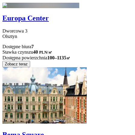
Europa Center
Dworcowa
3
Olsztyn
Dostępne biura
7
Stawka czynszu
40
PLN
/
㎡
Dostępna powierzchnia
100–1135
㎡
Zobacz teraz
Bema Square