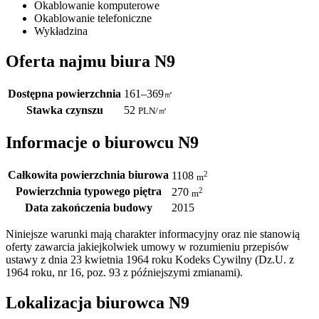
Okablowanie komputerowe
Okablowanie telefoniczne
Wykładzina
Oferta najmu biura N9
Dostępna powierzchnia
161–369
㎡
Stawka czynszu
52
PLN
/
㎡
Informacje o biurowcu N9
Całkowita powierzchnia biurowa
2
1108
m
Powierzchnia typowego piętra
2
270
m
Data zakończenia budowy
2015
Niniejsze warunki mają charakter informacyjny oraz nie stanowią
oferty zawarcia jakiejkolwiek umowy w rozumieniu przepisów
ustawy z dnia 23 kwietnia 1964 roku Kodeks Cywilny (Dz.U. z
1964 roku, nr 16, poz. 93 z późniejszymi zmianami).
Lokalizacja biurowca N9