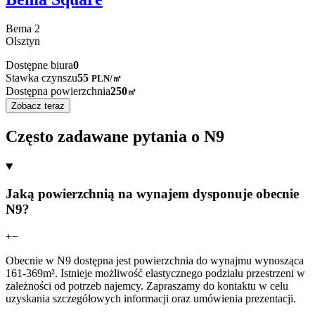
Bema
2
Olsztyn
Dostępne biura
0
Stawka czynszu
55
PLN
/
㎡
Dostępna powierzchnia
250
㎡
Zobacz teraz
Często zadawane pytania o N9
Jaką powierzchnią na wynajem dysponuje obecnie
N9?
+
−
Obecnie w N9 dostępna jest powierzchnia do wynajmu wynosząca
161-369m². Istnieje możliwość elastycznego podziału przestrzeni w
zależności od potrzeb najemcy. Zapraszamy do kontaktu w celu
uzyskania szczegółowych informacji oraz umówienia prezentacji.