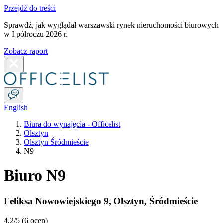
Przejdź do treści
Sprawdź, jak wyglądał warszawski rynek nieruchomości biurowych
w I półroczu 2026 r.
Zobacz raport
English
Biura do wynajęcia - Officelist
Olsztyn
Olsztyn Śródmieście
N9
Biuro N9
Feliksa Nowowiejskiego 9
,
Olsztyn
,
Śródmieście
4.2
/5 (
6 ocen
)