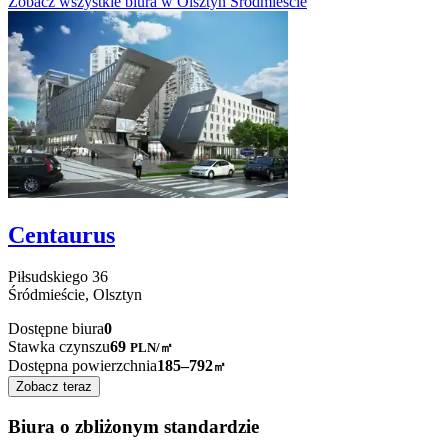
Zobacz wszystkie biura w Olsztyn Śródmieście
Centaurus
Piłsudskiego
36
Śródmieście,
Olsztyn
Dostępne biura
0
Stawka czynszu
69
PLN
/
㎡
Dostępna powierzchnia
185–792
㎡
Zobacz teraz
Biura o zbliżonym standardzie