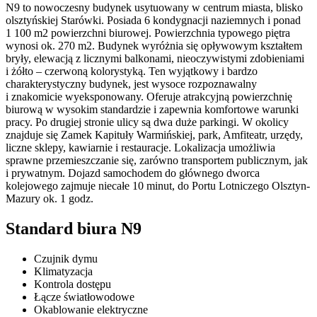
N9 to nowoczesny budynek usytuowany w centrum miasta, blisko
olsztyńskiej Starówki. Posiada 6 kondygnacji naziemnych i ponad
1 100 m2 powierzchni biurowej. Powierzchnia typowego piętra
wynosi ok. 270 m2. Budynek wyróżnia się opływowym kształtem
bryły, elewacją z licznymi balkonami, nieoczywistymi zdobieniami
i żółto – czerwoną kolorystyką. Ten wyjątkowy i bardzo
charakterystyczny budynek, jest wysoce rozpoznawalny
i znakomicie wyeksponowany. Oferuje atrakcyjną powierzchnię
biurową w wysokim standardzie i zapewnia komfortowe warunki
pracy. Po drugiej stronie ulicy są dwa duże parkingi. W okolicy
znajduje się Zamek Kapituły Warmińskiej, park, Amfiteatr, urzędy,
liczne sklepy, kawiarnie i restauracje. Lokalizacja umożliwia
sprawne przemieszczanie się, zarówno transportem publicznym, jak
i prywatnym. Dojazd samochodem do głównego dworca
kolejowego zajmuje niecałe 10 minut, do Portu Lotniczego Olsztyn-
Mazury ok. 1 godz.
Standard biura N9
Czujnik dymu
Klimatyzacja
Kontrola dostępu
Łącze światłowodowe
Okablowanie elektryczne