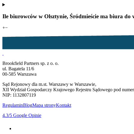
Ile biurowców w Olsztynie, Śródmieście ma biura do 
+
−
Brookfield Partners sp. z o. o.
ul. Bagatela 11/6
00-585 Warszawa
Sąd Rejonowy dla m.st. Warszawy w Warszawie,
XII Wydział Gospodarczy Krajowego Rejestru Sądowego pod num
NIP: 1132807119
Regulamin
Blog
Mapa strony
Kontakt
4.3
/5
Google Opinie