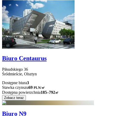
Biuro Centaurus
Piłsudskiego
36
Śródmieście,
Olsztyn
Dostępne biura
3
Stawka czynszu
69
PLN
/
㎡
Dostępna powierzchnia
185–792
㎡
Zobacz teraz
Biuro N9