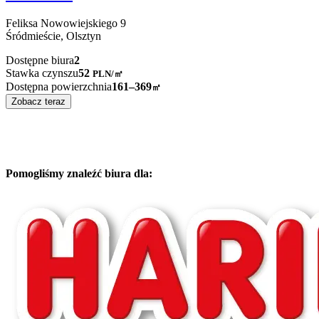
Feliksa Nowowiejskiego
9
Śródmieście,
Olsztyn
Dostępne biura
2
Stawka czynszu
52
PLN
/
㎡
Dostępna powierzchnia
161–369
㎡
Zobacz teraz
Pomogliśmy znaleźć biura dla: