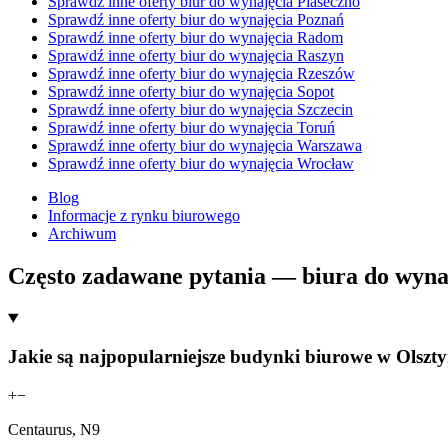
Sprawdź inne oferty biur do wynajęcia Piaseczno
Sprawdź inne oferty biur do wynajęcia Poznań
Sprawdź inne oferty biur do wynajęcia Radom
Sprawdź inne oferty biur do wynajęcia Raszyn
Sprawdź inne oferty biur do wynajęcia Rzeszów
Sprawdź inne oferty biur do wynajęcia Sopot
Sprawdź inne oferty biur do wynajęcia Szczecin
Sprawdź inne oferty biur do wynajęcia Toruń
Sprawdź inne oferty biur do wynajęcia Warszawa
Sprawdź inne oferty biur do wynajęcia Wrocław
Blog
Informacje z rynku biurowego
Archiwum
Często zadawane pytania — biura do wynaj
Jakie są najpopularniejsze budynki biurowe w Olszty
+
−
Centaurus, N9