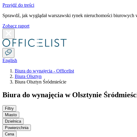
Przejdź do treści
Sprawdź, jak wyglądał warszawski rynek nieruchomości biurowych w
Zobacz raport
English
Biura do wynajęcia - Officelist
Biura Olsztyn
Biura Olsztyn Śródmieście
Biura do wynajęcia w Olsztynie Śródmieśc
Filtry
Miasto
Dzielnica
Powierzchnia
Cena