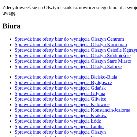
Zdecydowałeś się na Olsztyn i szukasz nowoczesnego biura dla swoje
uwagę.
Biura
Sprawdź inne oferty biur do wynajęcia Olsztyn Centrum
Sprawdź inne oferty biur do wynajęcia Olsztyn Kormoran
Sprawdź inne oferty biur do wynajęcia Olsztyn Osiedle Kętrzy
Sprawdź inne oferty biur do wynajęcia Olsztyn Śródmieście
Sprawdź inne oferty biur do wynajęcia Olsztyn Stare Miasto
Sprawdź inne oferty biur do wynajęcia Olsztyn Zatorze
Sprawdź inne oferty biur do wynajęcia Bielsko-Biała
Sprawdź inne oferty biur do wynajęcia Bydgoszcz
Sprawdź inne oferty biur do wynajęcia Gdańsk
Sprawdź inne oferty biur do wynajęcia Gdynia
Sprawdź inne oferty biur do wynajęcia Gliwice
Sprawdź inne oferty biur do wynajęcia Katowice
Sprawdź inne oferty biur do wynajęcia Konstancin-Jeziorna
Sprawdź inne oferty biur do wynajęcia Kraków
Sprawdź inne oferty biur do wynajęcia Łódź
Sprawdź inne oferty biur do wynajęcia Lublin
Sprawdź inne oferty biur do wynajęcia Olsztyn