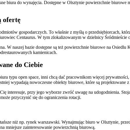
esne biura do wynajęcia. Dostępne w Olsztynie powierzchnie biurowe 
 ofertę
odmiotów gospodarczych. To właśnie z myślą o przedsiębiorcach, któr
iurowiec Centaurus. W tym zlokalizowanym w dzielnicy Śródmieście ob
tyna. W naszej bazie dostępne są też powierzchnie biurowe na Osied
 odrestaurowanych kamienicach.
wane do Ciebie
 biura typu open space, inni chcą dać pracownikom więcej prywatności
tniej wypadają nowoczesne obiekty biurowe, które są projektowane z
a Cię interesuje, przy jego wyborze zwróć uwagę na udogodnienia. Stoj
oże przyczynić się do ograniczenia rotacji.
 tańsze niż np. rynek warszawski. Wynajmując biuro w Olsztynie, prze
u na mniejsze zainteresowanie powierzchnią biurową.