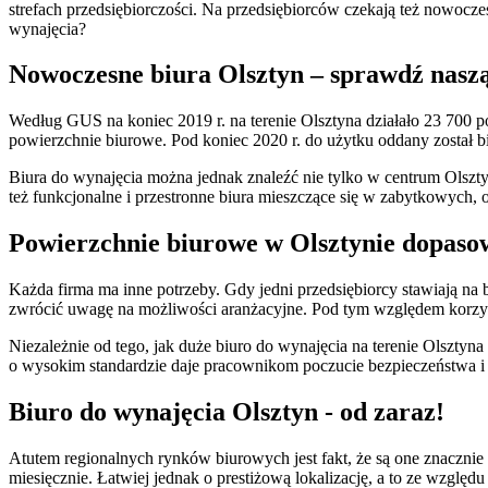
strefach przedsiębiorczości. Na przedsiębiorców czekają też nowocz
wynajęcia?
Nowoczesne biura Olsztyn – sprawdź naszą
Według GUS na koniec 2019 r. na terenie Olsztyna działało 23 700 p
powierzchnie biurowe. Pod koniec 2020 r. do użytku oddany został b
Biura do wynajęcia można jednak znaleźć nie tylko w centrum Olsz
też funkcjonalne i przestronne biura mieszczące się w zabytkowych,
Powierzchnie biurowe w Olsztynie dopaso
Każda firma ma inne potrzeby. Gdy jedni przedsiębiorcy stawiają na
zwrócić uwagę na możliwości aranżacyjne. Pod tym względem korzys
Niezależnie od tego, jak duże biuro do wynajęcia na terenie Olsztyn
o wysokim standardzie daje pracownikom poczucie bezpieczeństwa i m
Biuro do wynajęcia Olsztyn - od zaraz!
Atutem regionalnych rynków biurowych jest fakt, że są one znacznie
miesięcznie. Łatwiej jednak o prestiżową lokalizację, a to ze względ