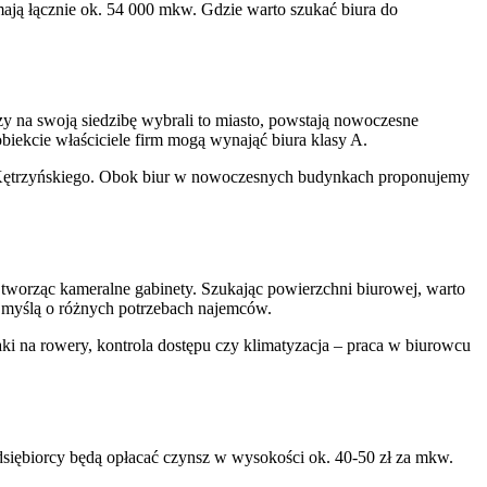
mają łącznie ok. 54 000 mkw. Gdzie warto szukać biura do
zy na swoją siedzibę wybrali to miasto, powstają nowoczesne
iekcie właściciele firm mogą wynająć biura klasy A.
lu Kętrzyńskiego. Obok biur w nowoczesnych budynkach proponujemy
, tworząc kameralne gabinety. Szukając powierzchni biurowej, warto
 myślą o różnych potrzebach najemców.
aki na rowery, kontrola dostępu czy klimatyzacja – praca w biurowcu
dsiębiorcy będą opłacać czynsz w wysokości ok. 40-50 zł za mkw.