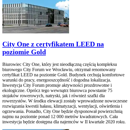
City One z certyfikatem LEED na
poziomie Gold
Biurowiec City One, który jest nieodłączną częścią kompleksu
biurowego City Forum we Wrocławiu, otrzymał renomowany
certyfikat LEED na poziomie Gold. Budynek cechują komfortowe
warunki do pracy, energooszcędność i dogodna lokalizacja.
Inwestycja City Forum promuje aktywności prozdrowotne i
ekologiczne. Oprócz tego wewnątrz biurowca powstanie 75
stojaków rowerowych, natryski, jak i również szafki dla
rowerzystów. W środku elewacji zostały wprowadzone nowoczesne
rozwiązania kwestii hałasu, klimatyzacji, wentylacji, oświetlenia i
ogrzewania. Ponadto, City One będzie dysponował powierzchnią
najmu na poziomie ponad 12 000 metrów kwadratowych. Cała
inwestycja będzie dostępna dla najemców w II kwartale 2020 roku.