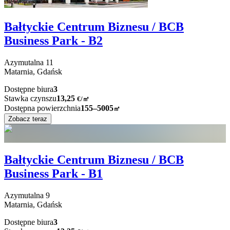
Bałtyckie Centrum Biznesu / BCB
Business Park - B2
Azymutalna
11
Matarnia,
Gdańsk
Dostępne biura
3
Stawka czynszu
13,25
€
/
㎡
Dostępna powierzchnia
155–5005
㎡
Zobacz teraz
Bałtyckie Centrum Biznesu / BCB
Business Park - B1
Azymutalna
9
Matarnia,
Gdańsk
Dostępne biura
3