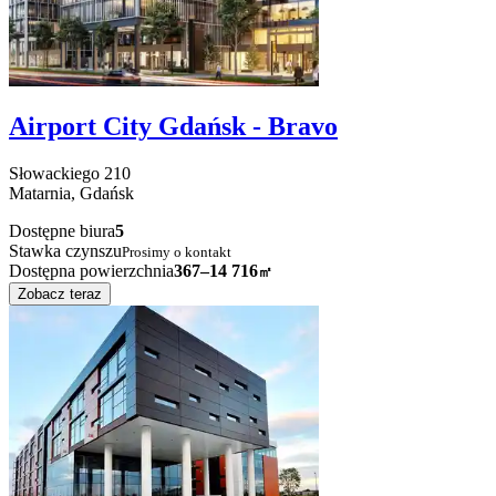
Airport City Gdańsk - Bravo
Słowackiego
210
Matarnia,
Gdańsk
Dostępne biura
5
Stawka czynszu
Prosimy o kontakt
Dostępna powierzchnia
367–14 716
㎡
Zobacz teraz