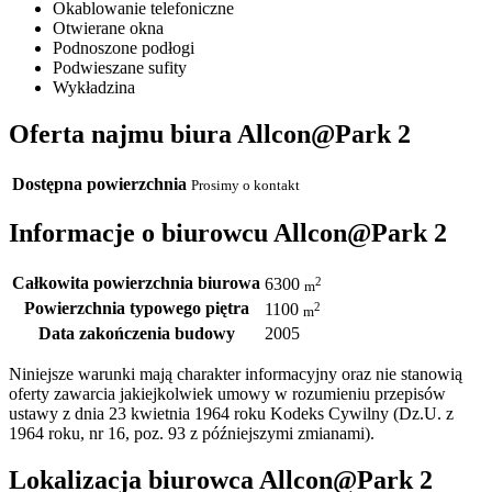
Okablowanie telefoniczne
Otwierane okna
Podnoszone podłogi
Podwieszane sufity
Wykładzina
Oferta najmu biura Allcon@Park 2
Dostępna powierzchnia
Prosimy o kontakt
Informacje o biurowcu Allcon@Park 2
Całkowita powierzchnia biurowa
2
6300
m
Powierzchnia typowego piętra
2
1100
m
Data zakończenia budowy
2005
Niniejsze warunki mają charakter informacyjny oraz nie stanowią
oferty zawarcia jakiejkolwiek umowy w rozumieniu przepisów
ustawy z dnia 23 kwietnia 1964 roku Kodeks Cywilny (Dz.U. z
1964 roku, nr 16, poz. 93 z późniejszymi zmianami).
Lokalizacja biurowca Allcon@Park 2