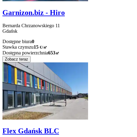
Garnizon.biz - Hiro
Bernarda Chrzanowskiego
11
Gdańsk
Dostępne biura
0
Stawka czynszu
15
€
/
㎡
Dostępna powierzchnia
653
㎡
Zobacz teraz
Flex Gdańsk BLC