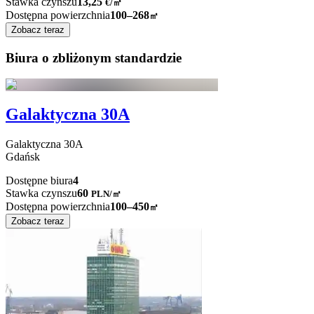
Stawka czynszu
13,25
€
/
㎡
Dostępna powierzchnia
100–268
㎡
Zobacz teraz
Biura o zbliżonym standardzie
Galaktyczna 30A
Galaktyczna
30A
Gdańsk
Dostępne biura
4
Stawka czynszu
60
PLN
/
㎡
Dostępna powierzchnia
100–450
㎡
Zobacz teraz