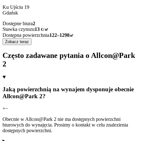
Ku Ujściu
19
Gdańsk
Dostępne biura
2
Stawka czynszu
13
€
/
㎡
Dostępna powierzchnia
122–1298
㎡
Zobacz teraz
Często zadawane pytania o Allcon@Park
2
Jaką powierzchnią na wynajem dysponuje obecnie
Allcon@Park 2?
+
−
Obecnie w Allcon@Park 2 nie ma dostępnych powierzchni
biurowych do wynajęcia. Prosimy o kontakt w celu znalezienia
dostępnych powierzchni.