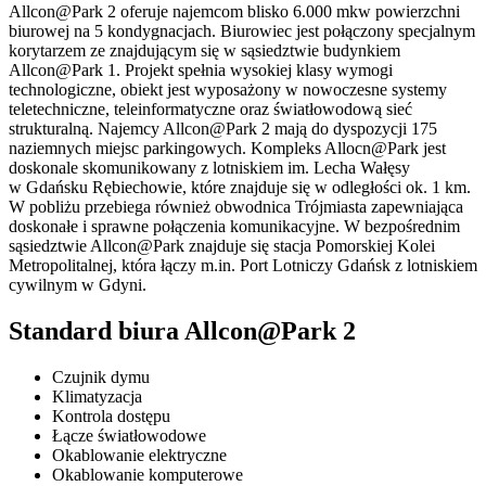
Allcon@Park 2 oferuje najemcom blisko 6.000 mkw powierzchni
biurowej na 5 kondygnacjach. Biurowiec jest połączony specjalnym
korytarzem ze znajdującym się w sąsiedztwie budynkiem
Allcon@Park 1. Projekt spełnia wysokiej klasy wymogi
technologiczne, obiekt jest wyposażony w nowoczesne systemy
teletechniczne, teleinformatyczne oraz światłowodową sieć
strukturalną. Najemcy Allcon@Park 2 mają do dyspozycji 175
naziemnych miejsc parkingowych. Kompleks Allocn@Park jest
doskonale skomunikowany z lotniskiem im. Lecha Wałęsy
w Gdańsku Rębiechowie, które znajduje się w odległości ok. 1 km.
W pobliżu przebiega również obwodnica Trójmiasta zapewniająca
doskonałe i sprawne połączenia komunikacyjne. W bezpośrednim
sąsiedztwie Allcon@Park znajduje się stacja Pomorskiej Kolei
Metropolitalnej, która łączy m.in. Port Lotniczy Gdańsk z lotniskiem
cywilnym w Gdyni.
Standard biura Allcon@Park 2
Czujnik dymu
Klimatyzacja
Kontrola dostępu
Łącze światłowodowe
Okablowanie elektryczne
Okablowanie komputerowe