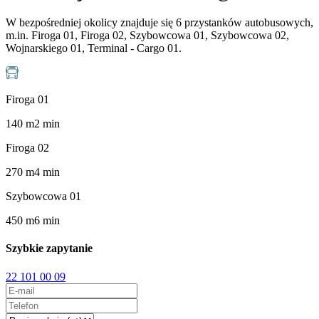
W bezpośredniej okolicy znajduje się 6 przystanków autobusowych,
m.in. Firoga 01, Firoga 02, Szybowcowa 01, Szybowcowa 02,
Wojnarskiego 01, Terminal - Cargo 01.
Firoga 01
140
m
2
min
Firoga 02
270
m
4
min
Szybowcowa 01
450
m
6
min
Szybkie zapytanie
22 101 00 09