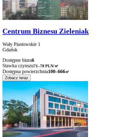
Centrum Biznesu Zieleniak
Wały Piastowskie
1
Gdańsk
Dostępne biura
6
Stawka czynszu
71–78
PLN/㎡
Dostępna powierzchnia
100–666
㎡
Zobacz teraz