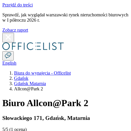
Przejdź do treści
Sprawdź, jak wyglądał warszawski rynek nieruchomości biurowych
w I półroczu 2026 r.
Zobacz raport
English
Biura do wynajęcia - Officelist
Gdańsk
Gdańsk Matarnia
Allcon@Park 2
Biuro Allcon@Park 2
Słowackiego 171
,
Gdańsk
,
Matarnia
5
/5 (
1 ocena
)