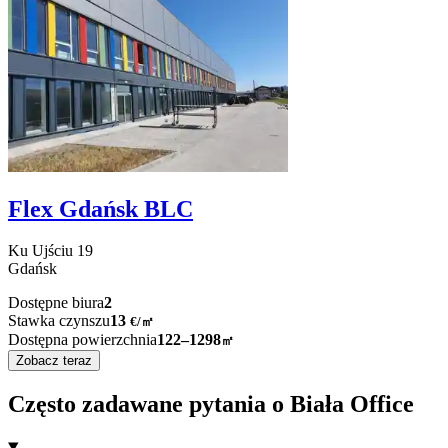
Flex Gdańsk BLC
Ku Ujściu
19
Gdańsk
Dostępne biura
2
Stawka czynszu
13
€
/
㎡
Dostępna powierzchnia
122–1298
㎡
Zobacz teraz
Często zadawane pytania o Biała Office