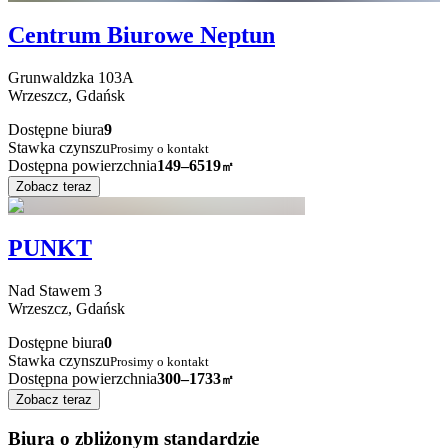
Centrum Biurowe Neptun
Grunwaldzka
103A
Wrzeszcz,
Gdańsk
Dostępne biura
9
Stawka czynszu
Prosimy o kontakt
Dostępna powierzchnia
149–6519
㎡
Zobacz teraz
PUNKT
Nad Stawem
3
Wrzeszcz,
Gdańsk
Dostępne biura
0
Stawka czynszu
Prosimy o kontakt
Dostępna powierzchnia
300–1733
㎡
Zobacz teraz
Biura o zbliżonym standardzie