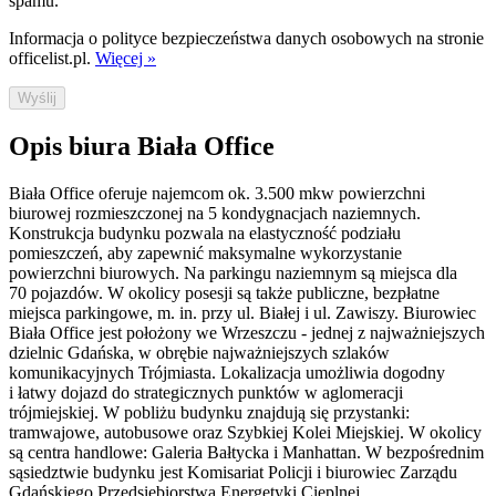
spamu.
Informacja o polityce bezpieczeństwa danych osobowych na stronie
officelist.pl.
Więcej »
Wyślij
Opis biura Biała Office
Biała Office oferuje najemcom ok. 3.500 mkw powierzchni
biurowej rozmieszczonej na 5 kondygnacjach naziemnych.
Konstrukcja budynku pozwala na elastyczność podziału
pomieszczeń, aby zapewnić maksymalne wykorzystanie
powierzchni biurowych. Na parkingu naziemnym są miejsca dla
70 pojazdów. W okolicy posesji są także publiczne, bezpłatne
miejsca parkingowe, m. in. przy ul. Białej i ul. Zawiszy. Biurowiec
Biała Office jest położony we Wrzeszczu - jednej z najważniejszych
dzielnic Gdańska, w obrębie najważniejszych szlaków
komunikacyjnych Trójmiasta. Lokalizacja umożliwia dogodny
i łatwy dojazd do strategicznych punktów w aglomeracji
trójmiejskiej. W pobliżu budynku znajdują się przystanki:
tramwajowe, autobusowe oraz Szybkiej Kolei Miejskiej. W okolicy
są centra handlowe: Galeria Bałtycka i Manhattan. W bezpośrednim
sąsiedztwie budynku jest Komisariat Policji i biurowiec Zarządu
Gdańskiego Przedsiębiorstwa Energetyki Cieplnej.