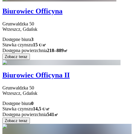
Biurowiec Officyna
Grunwaldzka
50
Wrzeszcz,
Gdańsk
Dostępne biura
3
Stawka czynszu
15
€
/
㎡
Dostępna powierzchnia
218–889
㎡
Zobacz teraz
Biurowiec Officyna II
Grunwaldzka
50
Wrzeszcz,
Gdańsk
Dostępne biura
0
Stawka czynszu
14,5
€
/
㎡
Dostępna powierzchnia
541
㎡
Zobacz teraz