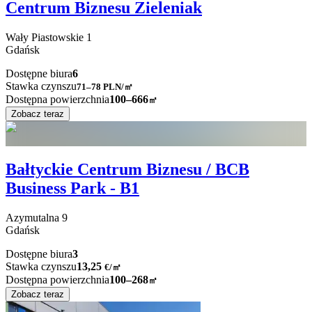
Centrum Biznesu Zieleniak
Wały Piastowskie
1
Gdańsk
Dostępne biura
6
Stawka czynszu
71–78
PLN/㎡
Dostępna powierzchnia
100–666
㎡
Zobacz teraz
Bałtyckie Centrum Biznesu / BCB
Business Park - B1
Azymutalna
9
Gdańsk
Dostępne biura
3
Stawka czynszu
13,25
€
/
㎡
Dostępna powierzchnia
100–268
㎡
Zobacz teraz