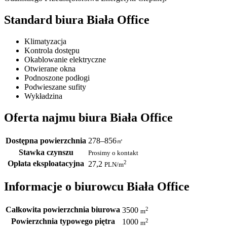
Standard biura Biała Office
Klimatyzacja
Kontrola dostępu
Okablowanie elektryczne
Otwierane okna
Podnoszone podłogi
Podwieszane sufity
Wykładzina
Oferta najmu biura Biała Office
Dostępna powierzchnia
278–856
㎡
Stawka czynszu
Prosimy o kontakt
Opłata eksploatacyjna
2
27,2
PLN
/m
Informacje o biurowcu Biała Office
Całkowita powierzchnia biurowa
2
3500
m
Powierzchnia typowego piętra
2
1000
m