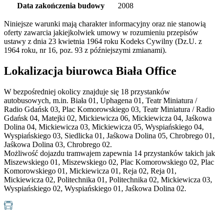
Data zakończenia budowy
2008
Niniejsze warunki mają charakter informacyjny oraz nie stanowią
oferty zawarcia jakiejkolwiek umowy w rozumieniu przepisów
ustawy z dnia 23 kwietnia 1964 roku Kodeks Cywilny (Dz.U. z
1964 roku, nr 16, poz. 93 z późniejszymi zmianami).
Lokalizacja biurowca Biała Office
W bezpośredniej okolicy znajduje się 18 przystanków
autobusowych, m.in. Biała 01, Uphagena 01, Teatr Miniatura /
Radio Gdańsk 03, Plac Komorowskiego 03, Teatr Miniatura / Radio
Gdańsk 04, Matejki 02, Mickiewicza 06, Mickiewicza 04, Jaśkowa
Dolina 04, Mickiewicza 03, Mickiewicza 05, Wyspiańskiego 04,
Wyspiańskiego 03, Siedlicka 01, Jaśkowa Dolina 05, Chrobrego 01,
Jaśkowa Dolina 03, Chrobrego 02.
Możliwość dojazdu tramwajem zapewnia 14 przystanków takich jak
Miszewskiego 01, Miszewskiego 02, Plac Komorowskiego 02, Plac
Komorowskiego 01, Mickiewicza 01, Reja 02, Reja 01,
Mickiewicza 02, Politechnika 01, Politechnika 02, Mickiewicza 03,
Wyspiańskiego 02, Wyspiańskiego 01, Jaśkowa Dolina 02.