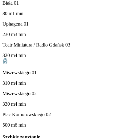
Biała 01
80
m
1
min
Uphagena 01
230
m
3
min
Teatr Miniatura / Radio Gdańsk 03
320
m
4
min
Miszewskiego 01
310
m
4
min
Miszewskiego 02
330
m
4
min
Plac Komorowskiego 02
500
m
6
min
Szybkie zapytanie