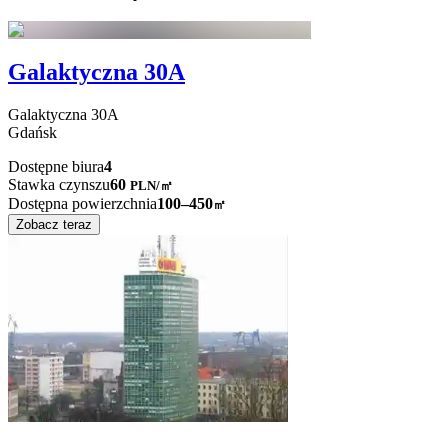
Galaktyczna 30A
Galaktyczna
30A
Gdańsk
Dostępne biura
4
Stawka czynszu
60
PLN
/
㎡
Dostępna powierzchnia
100–450
㎡
Zobacz teraz