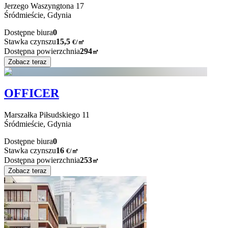
Jerzego Waszyngtona
17
Śródmieście,
Gdynia
Dostępne biura
0
Stawka czynszu
15,5
€
/
㎡
Dostępna powierzchnia
294
㎡
Zobacz teraz
OFFICER
Marszałka Piłsudskiego
11
Śródmieście,
Gdynia
Dostępne biura
0
Stawka czynszu
16
€
/
㎡
Dostępna powierzchnia
253
㎡
Zobacz teraz