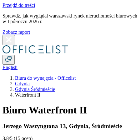
Przejdź do treści
Sprawdź, jak wyglądał warszawski rynek nieruchomości biurowych
w I półroczu 2026 r.
Zobacz raport
English
Biura do wynajęcia - Officelist
Gdynia
Gdynia Śródmieście
Waterfront II
Biuro Waterfront II
Jerzego Waszyngtona 13
,
Gdynia
,
Śródmieście
3.8
/5 (
15 ocen
)