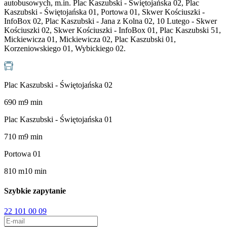
autobusowych, m.in. Plac Kaszubski - Świętojańska 02, Plac
Kaszubski - Świętojańska 01, Portowa 01, Skwer Kościuszki -
InfoBox 02, Plac Kaszubski - Jana z Kolna 02, 10 Lutego - Skwer
Kościuszki 02, Skwer Kościuszki - InfoBox 01, Plac Kaszubski 51,
Mickiewicza 01, Mickiewicza 02, Plac Kaszubski 01,
Korzeniowskiego 01, Wybickiego 02.
Plac Kaszubski - Świętojańska 02
690
m
9
min
Plac Kaszubski - Świętojańska 01
710
m
9
min
Portowa 01
810
m
10
min
Szybkie zapytanie
22 101 00 09