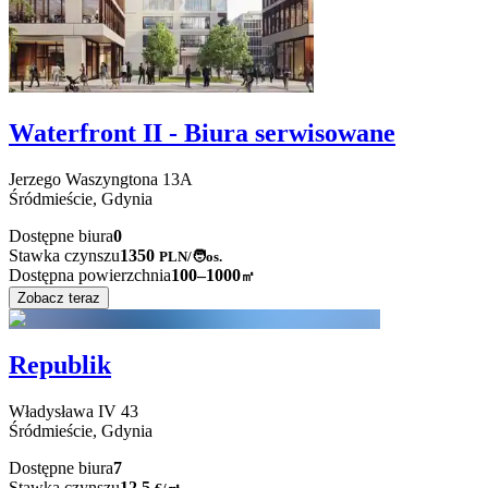
Waterfront II - Biura serwisowane
Jerzego Waszyngtona
13A
Śródmieście,
Gdynia
Dostępne biura
0
Stawka czynszu
1350
PLN
/
🧑os.
Dostępna powierzchnia
100–1000
㎡
Zobacz teraz
Republik
Władysława IV
43
Śródmieście,
Gdynia
Dostępne biura
7
Stawka czynszu
12,5