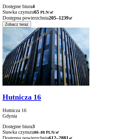
Dostępne biura
4
Stawka czynszu
65
PLN
/
㎡
Dostępna powierzchnia
205–1239
㎡
Zobacz teraz
Hutnicza 16
Hutnicza
16
Gdynia
Dostępne biura
3
Stawka czynszu
80–88
PLN/㎡
Dostępna powierzchnia
612–2881
㎡