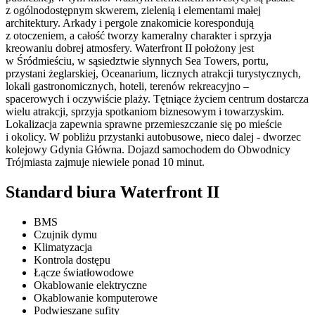
z ogólnodostępnym skwerem, zielenią i elementami małej
architektury. Arkady i pergole znakomicie korespondują
z otoczeniem, a całość tworzy kameralny charakter i sprzyja
kreowaniu dobrej atmosfery. Waterfront II położony jest
w Śródmieściu, w sąsiedztwie słynnych Sea Towers, portu,
przystani żeglarskiej, Oceanarium, licznych atrakcji turystycznych,
lokali gastronomicznych, hoteli, terenów rekreacyjno –
spacerowych i oczywiście plaży. Tętniące życiem centrum dostarcza
wielu atrakcji, sprzyja spotkaniom biznesowym i towarzyskim.
Lokalizacja zapewnia sprawne przemieszczanie się po mieście
i okolicy. W pobliżu przystanki autobusowe, nieco dalej - dworzec
kolejowy Gdynia Główna. Dojazd samochodem do Obwodnicy
Trójmiasta zajmuje niewiele ponad 10 minut.
Standard biura Waterfront II
BMS
Czujnik dymu
Klimatyzacja
Kontrola dostępu
Łącze światłowodowe
Okablowanie elektryczne
Okablowanie komputerowe
Podwieszane sufity