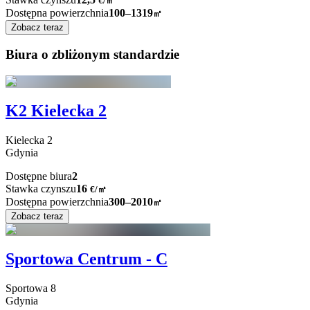
€
/
㎡
Dostępna powierzchnia
100–1319
㎡
Zobacz teraz
Biura o zbliżonym standardzie
K2 Kielecka 2
Kielecka
2
Gdynia
Dostępne biura
2
Stawka czynszu
16
€
/
㎡
Dostępna powierzchnia
300–2010
㎡
Zobacz teraz
Sportowa Centrum - C
Sportowa
8
Gdynia