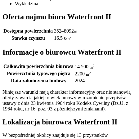
Wykładzina
Oferta najmu biura Waterfront II
Dostępna powierzchnia
352–8092
㎡
Stawka czynszu
16,5
€
/
㎡
Informacje o biurowcu Waterfront II
Całkowita powierzchnia biurowa
2
14 500
m
Powierzchnia typowego piętra
2
2200
m
Data zakończenia budowy
2024
Niniejsze warunki mają charakter informacyjny oraz nie stanowią
oferty zawarcia jakiejkolwiek umowy w rozumieniu przepisów
ustawy z dnia 23 kwietnia 1964 roku Kodeks Cywilny (Dz.U. z
1964 roku, nr 16, poz. 93 z późniejszymi zmianami).
Lokalizacja biurowca Waterfront II
W bezpośredniej okolicy znajduje się 13 przystanków