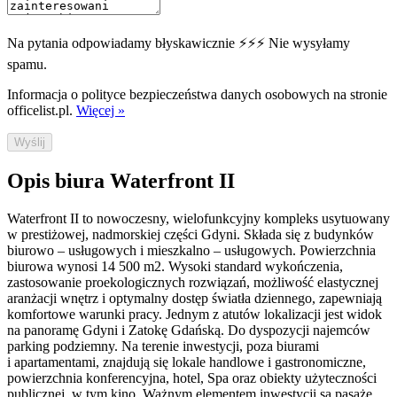
Na pytania odpowiadamy błyskawicznie ⚡⚡⚡ Nie wysyłamy
spamu.
Informacja o polityce bezpieczeństwa danych osobowych na stronie
officelist.pl.
Więcej »
Wyślij
Opis biura Waterfront II
Waterfront II to nowoczesny, wielofunkcyjny kompleks usytuowany
w prestiżowej, nadmorskiej części Gdyni. Składa się z budynków
biurowo – usługowych i mieszkalno – usługowych. Powierzchnia
biurowa wynosi 14 500 m2. Wysoki standard wykończenia,
zastosowanie proekologicznych rozwiązań, możliwość elastycznej
aranżacji wnętrz i optymalny dostęp światła dziennego, zapewniają
komfortowe warunki pracy. Jednym z atutów lokalizacji jest widok
na panoramę Gdyni i Zatokę Gdańską. Do dyspozycji najemców
parking podziemny. Na terenie inwestycji, poza biurami
i apartamentami, znajdują się lokale handlowe i gastronomiczne,
powierzchnia konferencyjna, hotel, Spa oraz obiekty użyteczności
publicznej, w tym kino. Ważnym elementem inwestycji są pasaże