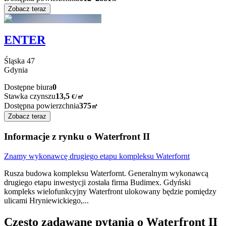
Zobacz teraz
ENTER
Śląska
47
Gdynia
Dostępne biura
0
Stawka czynszu
13,5
€
/
㎡
Dostępna powierzchnia
375
㎡
Zobacz teraz
Informacje z rynku o Waterfront II
Znamy wykonawcę drugiego etapu kompleksu Waterfornt
Rusza budowa kompleksu Waterfornt. Generalnym wykonawcą
drugiego etapu inwestycji została firma Budimex. Gdyński
kompleks wielofunkcyjny Waterfront ulokowany będzie pomiędzy
ulicami Hryniewickiego,
...
Często zadawane pytania o Waterfront II