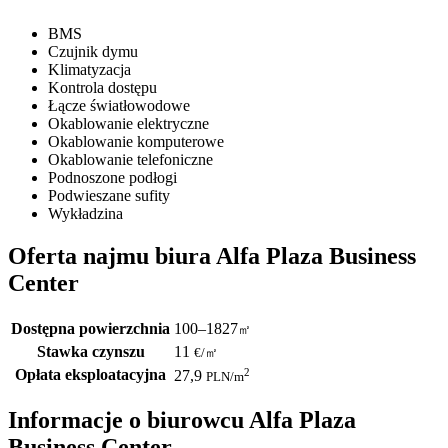
BMS
Czujnik dymu
Klimatyzacja
Kontrola dostępu
Łącze światłowodowe
Okablowanie elektryczne
Okablowanie komputerowe
Okablowanie telefoniczne
Podnoszone podłogi
Podwieszane sufity
Wykładzina
Oferta najmu biura Alfa Plaza Business
Center
Dostępna powierzchnia
100–1827
㎡
Stawka czynszu
11
€
/
㎡
Opłata eksploatacyjna
2
27,9
PLN
/m
Informacje o biurowcu Alfa Plaza
Business Center