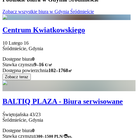
Zobacz wszystkie biura w Gdynia Śródmieście
Centrum Kwiatkowskiego
10 Lutego
16
Śródmieście,
Gdynia
Dostępne biura
0
Stawka czynszu
9–16
€/㎡
Dostępna powierzchnia
102–1768
㎡
Zobacz teraz
BALTIQ PLAZA - Biura serwisowane
Świętojańska
43/23
Śródmieście,
Gdynia
Dostępne biura
0
Stawka czynszu
1300–1500
PLN/🧑os.