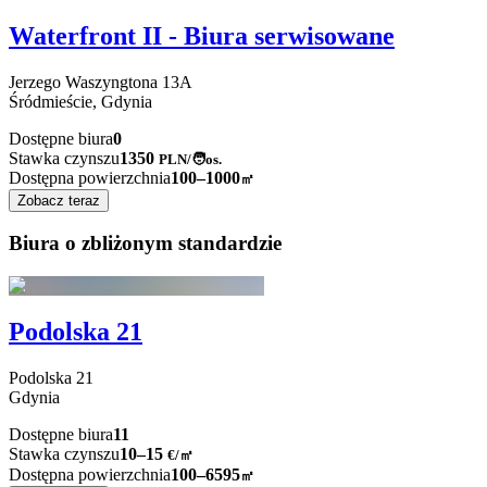
Waterfront II - Biura serwisowane
Jerzego Waszyngtona
13A
Śródmieście,
Gdynia
Dostępne biura
0
Stawka czynszu
1350
PLN
/
🧑os.
Dostępna powierzchnia
100–1000
㎡
Zobacz teraz
Biura o zbliżonym standardzie
Podolska 21
Podolska
21
Gdynia
Dostępne biura
11
Stawka czynszu
10–15
€/㎡
Dostępna powierzchnia
100–6595
㎡