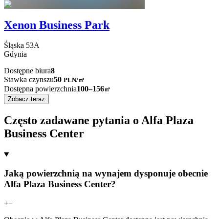
Xenon Business Park
Śląska
53A
Gdynia
Dostępne biura
8
Stawka czynszu
50
PLN
/
㎡
Dostępna powierzchnia
100–156
㎡
Zobacz teraz
Często zadawane pytania o Alfa Plaza
Business Center
Jaką powierzchnią na wynajem dysponuje obecnie
Alfa Plaza Business Center?
+
−