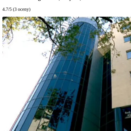
4.7
/5 (
3 oceny
)