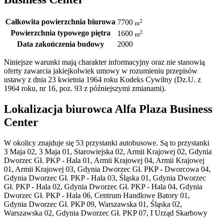
Całkowita powierzchnia biurowa
2
7700
m
Powierzchnia typowego piętra
2
1600
m
Data zakończenia budowy
2000
Niniejsze warunki mają charakter informacyjny oraz nie stanowią
oferty zawarcia jakiejkolwiek umowy w rozumieniu przepisów
ustawy z dnia 23 kwietnia 1964 roku Kodeks Cywilny (Dz.U. z
1964 roku, nr 16, poz. 93 z późniejszymi zmianami).
Lokalizacja biurowca Alfa Plaza Business
Center
W okolicy znajduje się 53 przystanki autobusowe. Są to przystanki
3 Maja 02, 3 Maja 01, Starowiejska 02, Armii Krajowej 02, Gdynia
Dworzec Gł. PKP - Hala 01, Armii Krajowej 04, Armii Krajowej
01, Armii Krajowej 03, Gdynia Dworzec Gł. PKP - Dworcowa 04,
Gdynia Dworzec Gł. PKP - Hala 03, Śląska 01, Gdynia Dworzec
Gł. PKP - Hala 02, Gdynia Dworzec Gł. PKP - Hala 04, Gdynia
Dworzec Gł. PKP - Hala 06, Centrum Handlowe Batory 01,
Gdynia Dworzec Gł. PKP 09, Warszawska 01, Śląska 02,
Warszawska 02, Gdynia Dworzec Gł. PKP 07, I Urząd Skarbowy