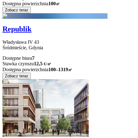
Dostępna powierzchnia
100
㎡
Zobacz teraz
Republik
Władysława IV
43
Śródmieście,
Gdynia
Dostępne biura
7
Stawka czynszu
12,5
€
/
㎡
Dostępna powierzchnia
100–1319
㎡
Zobacz teraz