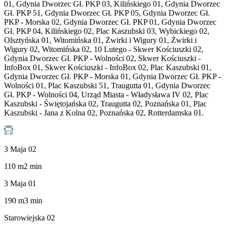
01, Gdynia Dworzec Gł. PKP 03, Kilińskiego 01, Gdynia Dworzec
Gł. PKP 51, Gdynia Dworzec Gł. PKP 05, Gdynia Dworzec Gł.
PKP - Morska 02, Gdynia Dworzec Gł. PKP 01, Gdynia Dworzec
Gł. PKP 04, Kilińskiego 02, Plac Kaszubski 03, Wybickiego 02,
Olsztyńska 01, Witomińska 01, Żwirki i Wigury 01, Żwirki i
Wigury 02, Witomińska 02, 10 Lutego - Skwer Kościuszki 02,
Gdynia Dworzec Gł. PKP - Wolności 02, Skwer Kościuszki -
InfoBox 01, Skwer Kościuszki - InfoBox 02, Plac Kaszubski 01,
Gdynia Dworzec Gł. PKP - Morska 01, Gdynia Dworzec Gł. PKP -
Wolności 01, Plac Kaszubski 51, Traugutta 01, Gdynia Dworzec
Gł. PKP - Wolności 04, Urząd Miasta - Władysława IV 02, Plac
Kaszubski - Świętojańska 02, Traugutta 02, Poznańska 01, Plac
Kaszubski - Jana z Kolna 02, Poznańska 02, Rotterdamska 01.
3 Maja 02
110
m
2
min
3 Maja 01
190
m
3
min
Starowiejska 02