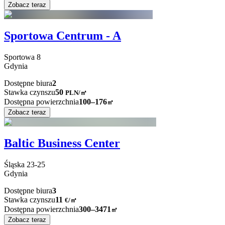
Zobacz teraz
Sportowa Centrum - A
Sportowa
8
Gdynia
Dostępne biura
2
Stawka czynszu
50
PLN
/
㎡
Dostępna powierzchnia
100–176
㎡
Zobacz teraz
Baltic Business Center
Śląska
23-25
Gdynia
Dostępne biura
3
Stawka czynszu
11
€
/
㎡
Dostępna powierzchnia
300–3471
㎡
Zobacz teraz