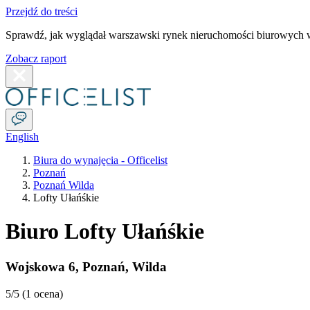
Przejdź do treści
Sprawdź, jak wyglądał warszawski rynek nieruchomości biurowych w
Zobacz raport
English
Biura do wynajęcia - Officelist
Poznań
Poznań Wilda
Lofty Ułańśkie
Biuro Lofty Ułańśkie
Wojskowa 6
,
Poznań
,
Wilda
5
/5 (
1 ocena
)