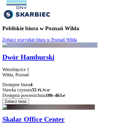
Pobliskie biura w Poznań Wilda
Zobacz wszystkie biura w Poznań Wilda
Dwór Hamburski
Wierzbięcice
1
Wilda,
Poznań
Dostępne biura
4
Stawka czynszu
55
PLN
/
㎡
Dostępna powierzchnia
100–463
㎡
Zobacz teraz
Skalar Office Center