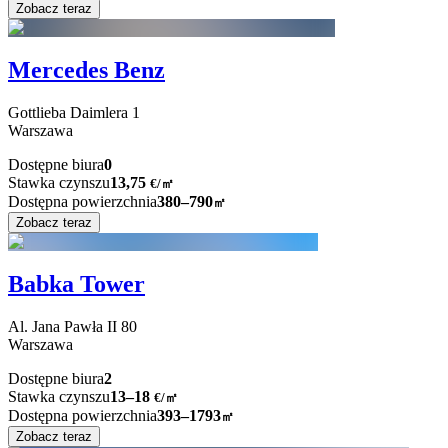
Zobacz teraz
Mercedes Benz
Gottlieba Daimlera
1
Warszawa
Dostępne biura
0
Stawka czynszu
13,75
€
/
㎡
Dostępna powierzchnia
380–790
㎡
Zobacz teraz
Babka Tower
Al. Jana Pawła II
80
Warszawa
Dostępne biura
2
Stawka czynszu
13–18
€/㎡
Dostępna powierzchnia
393–1793
㎡
Zobacz teraz