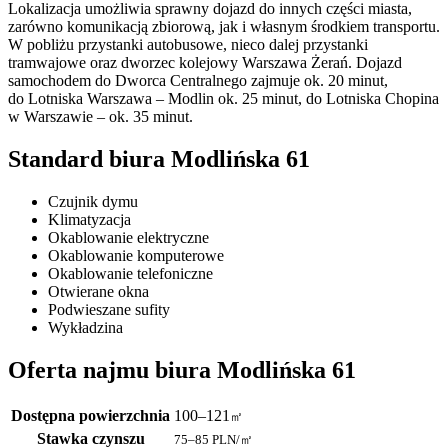
Lokalizacja umożliwia sprawny dojazd do innych części miasta,
zarówno komunikacją zbiorową, jak i własnym środkiem transportu.
W pobliżu przystanki autobusowe, nieco dalej przystanki
tramwajowe oraz dworzec kolejowy Warszawa Żerań. Dojazd
samochodem do Dworca Centralnego zajmuje ok. 20 minut,
do Lotniska Warszawa – Modlin ok. 25 minut, do Lotniska Chopina
w Warszawie – ok. 35 minut.
Standard biura Modlińska 61
Czujnik dymu
Klimatyzacja
Okablowanie elektryczne
Okablowanie komputerowe
Okablowanie telefoniczne
Otwierane okna
Podwieszane sufity
Wykładzina
Oferta najmu biura Modlińska 61
Dostępna powierzchnia
100–121
㎡
Stawka czynszu
75–85
PLN/㎡