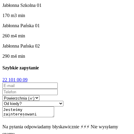
Jabłonna Szkolna 01
170
m
3
min
Jabłonna Pańska 01
260
m
4
min
Jabłonna Pańska 02
290
m
4
min
Szybkie zapytanie
22 101 00 09
Na pytania odpowiadamy błyskawicznie ⚡⚡⚡ Nie wysyłamy
spamu.