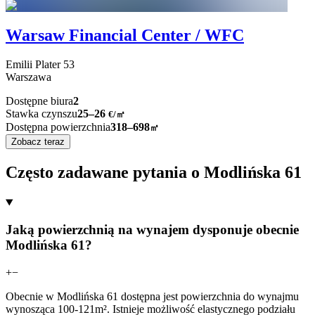
Warsaw Financial Center / WFC
Emilii Plater
53
Warszawa
Dostępne biura
2
Stawka czynszu
25–26
€/㎡
Dostępna powierzchnia
318–698
㎡
Zobacz teraz
Często zadawane pytania o Modlińska 61
Jaką powierzchnią na wynajem dysponuje obecnie
Modlińska 61?
+
−
Obecnie w Modlińska 61 dostępna jest powierzchnia do wynajmu
wynosząca 100-121m². Istnieje możliwość elastycznego podziału