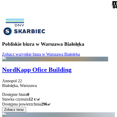
Pobliskie biura w Warszawa Białołęka
Zobacz wszystkie biura w Warszawa Białołęka
NordKapp Ofice Building
Annopol
22
Białołęka,
Warszawa
Dostępne biura
0
Stawka czynszu
12
€
/
㎡
Dostępna powierzchnia
296
㎡
Zobacz teraz