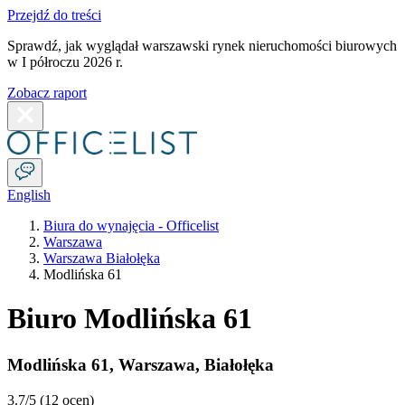
Przejdź do treści
Sprawdź, jak wyglądał warszawski rynek nieruchomości biurowych
w I półroczu 2026 r.
Zobacz raport
English
Biura do wynajęcia - Officelist
Warszawa
Warszawa Białołęka
Modlińska 61
Biuro Modlińska 61
Modlińska 61
,
Warszawa
,
Białołęka
3.7
/5 (
12 ocen
)