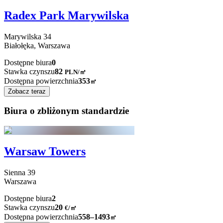
Radex Park Marywilska
Marywilska
34
Białołęka,
Warszawa
Dostępne biura
0
Stawka czynszu
82
PLN
/
㎡
Dostępna powierzchnia
353
㎡
Zobacz teraz
Biura o zbliżonym standardzie
Warsaw Towers
Sienna
39
Warszawa
Dostępne biura
2
Stawka czynszu
20
€
/
㎡
Dostępna powierzchnia
558–1493
㎡