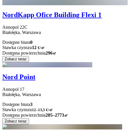
NordKapp Ofice Building Flexi 1
Annopol
22C
Białołęka,
Warszawa
Dostępne biura
0
Stawka czynszu
12
€
/
㎡
Dostępna powierzchnia
296
㎡
Zobacz teraz
Nord Point
Annopol
17
Białołęka,
Warszawa
Dostępne biura
3
Stawka czynszu
12–13,5
€/㎡
Dostępna powierzchnia
205–2773
㎡
Zobacz teraz