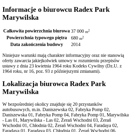
Informacje o biurowcu Radex Park
Marywilska
Całkowita powierzchnia biurowa
2
37 000
m
Powierzchnia typowego piętra
2
680
m
Data zakończenia budowy
2014
Niniejsze warunki mają charakter informacyjny oraz nie stanowią
oferty zawarcia jakiejkolwiek umowy w rozumieniu przepisów
ustawy z dnia 23 kwietnia 1964 roku Kodeks Cywilny (Dz.U. z
1964 roku, nr 16, poz. 93 z późniejszymi zmianami).
Lokalizacja biurowca Radex Park
Marywilska
W bezpośredniej okolicy znajduje się 20 przystanków
autobusowych, m.in. Daniszewska 02, Fabryka Pomp 02,
Daniszewska 01, Fabryka Pomp 04, Fabryka Pomp 01, Marywilska
- Las 01, Marywilska - Las 02, Żerań Wschodni 03, Żerań
Wschodni 01, Chłodnia 02, Żerań Wschodni 04, Faradaya 02,
Faradaya 01, Faradaya 03, Chłodnia 01, Żerań Wschodni 06,