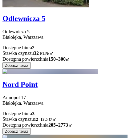
Odlewnicza 5
Odlewnicza
5
Białołęka,
Warszawa
Dostępne biura
2
Stawka czynszu
32
PLN
/
㎡
Dostępna powierzchnia
150–300
㎡
Zobacz teraz
Nord Point
Annopol
17
Białołęka,
Warszawa
Dostępne biura
3
Stawka czynszu
12–13,5
€/㎡
Dostępna powierzchnia
205–2773
㎡
Zobacz teraz