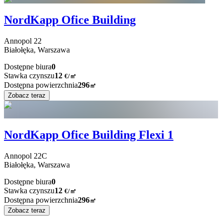
NordKapp Ofice Building
Annopol
22
Białołęka,
Warszawa
Dostępne biura
0
Stawka czynszu
12
€
/
㎡
Dostępna powierzchnia
296
㎡
Zobacz teraz
NordKapp Ofice Building Flexi 1
Annopol
22C
Białołęka,
Warszawa
Dostępne biura
0
Stawka czynszu
12
€
/
㎡
Dostępna powierzchnia
296
㎡
Zobacz teraz