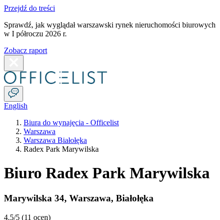
Przejdź do treści
Sprawdź, jak wyglądał warszawski rynek nieruchomości biurowych
w I półroczu 2026 r.
Zobacz raport
English
Biura do wynajęcia - Officelist
Warszawa
Warszawa Białołęka
Radex Park Marywilska
Biuro Radex Park Marywilska
Marywilska 34
,
Warszawa
,
Białołęka
4.5
/5 (
11 ocen
)