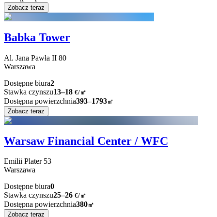
Zobacz teraz
Babka Tower
Al. Jana Pawła II
80
Warszawa
Dostępne biura
2
Stawka czynszu
13–18
€/㎡
Dostępna powierzchnia
393–1793
㎡
Zobacz teraz
Warsaw Financial Center / WFC
Emilii Plater
53
Warszawa
Dostępne biura
0
Stawka czynszu
25–26
€/㎡
Dostępna powierzchnia
380
㎡
Zobacz teraz