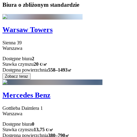
Biura o zbliżonym standardzie
Warsaw Towers
Sienna
39
Warszawa
Dostępne biura
2
Stawka czynszu
20
€
/
㎡
Dostępna powierzchnia
558–1493
㎡
Zobacz teraz
Mercedes Benz
Gottlieba Daimlera
1
Warszawa
Dostępne biura
0
Stawka czynszu
13,75
€
/
㎡
Dostępna powierzchnia
380–790
㎡