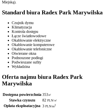
Miejską).
Standard biura Radex Park Marywilska
Czujnik dymu
Klimatyzacja
Kontrola dostępu
Łącze światłowodowe
Okablowanie elektryczne
Okablowanie komputerowe
Okablowanie telefoniczne
Otwierane okna
Podnoszone podłogi
Podwieszane sufity
Wykładzina
Oferta najmu biura Radex Park
Marywilska
Dostępna powierzchnia
353
㎡
Stawka czynszu
82
PLN
/
㎡
Opłata eksploatacyjna
2
3
PLN
/m