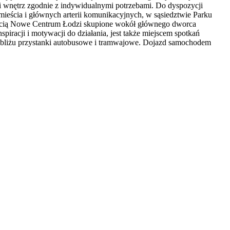
ji wnętrz zgodnie z indywidualnymi potrzebami. Do dyspozycji
ieścia i głównych arterii komunikacyjnych, w sąsiedztwie Parku
nością Nowe Centrum Łodzi skupione wokół głównego dworca
spiracji i motywacji do działania, jest także miejscem spotkań
pobliżu przystanki autobusowe i tramwajowe. Dojazd samochodem