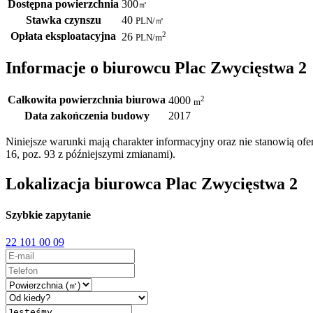
Dostępna powierzchnia
300
㎡
Stawka czynszu
40
PLN
/
㎡
Opłata eksploatacyjna
2
26
PLN
/m
Informacje o biurowcu Plac Zwycięstwa 2
Całkowita powierzchnia biurowa
2
4000
m
Data zakończenia budowy
2017
Niniejsze warunki mają charakter informacyjny oraz nie stanowią o
16, poz. 93 z późniejszymi zmianami).
Lokalizacja biurowca Plac Zwycięstwa 2
Szybkie zapytanie
22 101 00 09