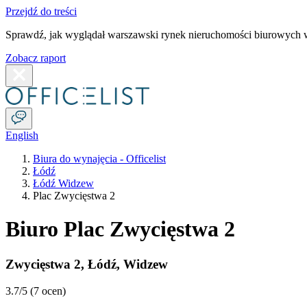
Przejdź do treści
Sprawdź, jak wyglądał warszawski rynek nieruchomości biurowych w
Zobacz raport
English
Biura do wynajęcia - Officelist
Łódź
Łódź Widzew
Plac Zwycięstwa 2
Biuro Plac Zwycięstwa 2
Zwycięstwa 2
,
Łódź
,
Widzew
3.7
/5 (
7 ocen
)