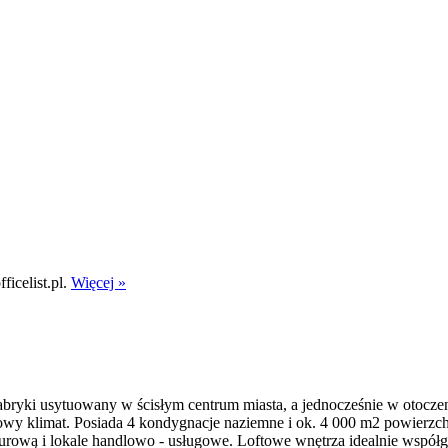
icelist.pl.
Więcej »
yki usytuowany w ścisłym centrum miasta, a jednocześnie w otoczeniu
kowy klimat. Posiada 4 kondygnacje naziemne i ok. 4 000 m2 powierzch
biurową i lokale handlowo - usługowe. Loftowe wnętrza idealnie wspó