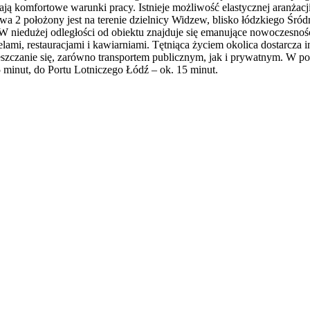
ją komfortowe warunki pracy. Istnieje możliwość elastycznej aranżac
 2 położony jest na terenie dzielnicy Widzew, blisko łódzkiego Śródm
. W niedużej odległości od obiektu znajduje się emanujące nowoczes
ami, restauracjami i kawiarniami. Tętniąca życiem okolica dostarcza in
eszczanie się, zarówno transportem publicznym, jak i prywatnym. W 
inut, do Portu Lotniczego Łódź – ok. 15 minut.