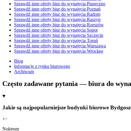
Sprawdź inne oferty biur do wynajęcia Piaseczno
Sprawdź inne oferty biur do wynajęcia Poznań
Sprawdź inne oferty biur do wynajęcia Radom
Sprawdź inne oferty biur do wynajęcia Raszyn
Sprawdź inne oferty biur do wynajęcia Rzeszów
Sprawdź inne oferty biur do wynajęcia Sopot
Sprawdź inne oferty biur do wynajęcia Szczecin
Sprawdź inne oferty biur do wynajęcia Toruń
Sprawdź inne oferty biur do wynajęcia Warszawa
Sprawdź inne oferty biur do wynajęcia Wrocław
Blog
Informacje z rynku biurowego
Archiwum
Często zadawane pytania — biura do wyna
Jakie są najpopularniejsze budynki biurowe Bydgoszc
+
−
Noktrum