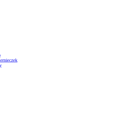
o
ernieczek
y