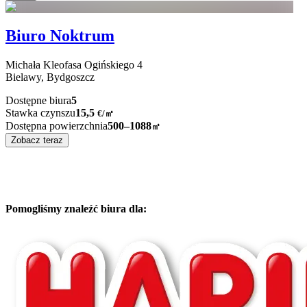
Biuro Noktrum
Michała Kleofasa Ogińskiego
4
Bielawy,
Bydgoszcz
Dostępne biura
5
Stawka czynszu
15,5
€
/
㎡
Dostępna powierzchnia
500–1088
㎡
Zobacz teraz
Pomogliśmy znaleźć biura dla: