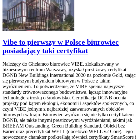
Vibe to pierwszy w Polsce biurowiec
posiadający taki certyfikat
Należący do Ghelamco biurowiec VIBE, zlokalizowany w
biznesowym centrum Warszawy, uzyskał prestiżowy certyfikat
DGNB New Buildings International 2020 na poziomie Gold, stając
się pierwszym budynkiem biurowym w Polsce z takim
wyróżnieniem. To potwierdzenie, że VIBE spełnia najwyższe
standardy zrównoważonego budownictwa, łącząc innowacyjne
technologie z troską o środowisko. Certyfikacja DGNB ocenia
projekty pod kątem ekologii, ekonomii i aspektów społecznych, co
czyni VIBE jednym z najbardziej zaawansowanych obiektów
biurowych w kraju. Biurowiec wyróżnia się nie tylko certyfikatem
DGNB, ale także innymi prestiżowymi wyróżnieniami, takimi jak
BREEAM Outstanding, Green Building Standard, Obiekt bez
Barier oraz precertyfikat WELL (docelowo WELL v2 Core). Jego
nowoczesny charakter podkreślają również certyfikaty SmartScore i