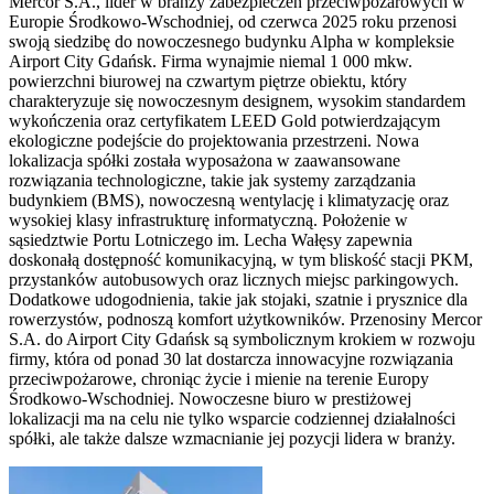
Mercor S.A., lider w branży zabezpieczeń przeciwpożarowych w
Europie Środkowo-Wschodniej, od czerwca 2025 roku przenosi
swoją siedzibę do nowoczesnego budynku Alpha w kompleksie
Airport City Gdańsk. Firma wynajmie niemal 1 000 mkw.
powierzchni biurowej na czwartym piętrze obiektu, który
charakteryzuje się nowoczesnym designem, wysokim standardem
wykończenia oraz certyfikatem LEED Gold potwierdzającym
ekologiczne podejście do projektowania przestrzeni. Nowa
lokalizacja spółki została wyposażona w zaawansowane
rozwiązania technologiczne, takie jak systemy zarządzania
budynkiem (BMS), nowoczesną wentylację i klimatyzację oraz
wysokiej klasy infrastrukturę informatyczną. Położenie w
sąsiedztwie Portu Lotniczego im. Lecha Wałęsy zapewnia
doskonałą dostępność komunikacyjną, w tym bliskość stacji PKM,
przystanków autobusowych oraz licznych miejsc parkingowych.
Dodatkowe udogodnienia, takie jak stojaki, szatnie i prysznice dla
rowerzystów, podnoszą komfort użytkowników. Przenosiny Mercor
S.A. do Airport City Gdańsk są symbolicznym krokiem w rozwoju
firmy, która od ponad 30 lat dostarcza innowacyjne rozwiązania
przeciwpożarowe, chroniąc życie i mienie na terenie Europy
Środkowo-Wschodniej. Nowoczesne biuro w prestiżowej
lokalizacji ma na celu nie tylko wsparcie codziennej działalności
spółki, ale także dalsze wzmacnianie jej pozycji lidera w branży.