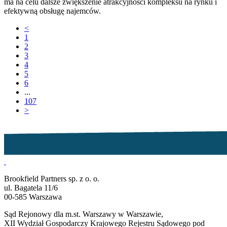
ma na celu dalsze zwiększenie atrakcyjności kompleksu na rynku i
efektywną obsługę najemców.
<
1
2
3
4
5
6
...
107
>
Brookfield Partners sp. z o. o.
ul. Bagatela 11/6
00-585 Warszawa
Sąd Rejonowy dla m.st. Warszawy w Warszawie,
XII Wydział Gospodarczy Krajowego Rejestru Sądowego pod