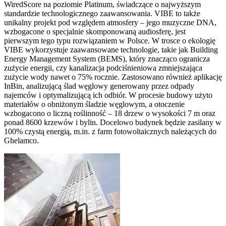
WiredScore na poziomie Platinum, świadczące o najwyższym
standardzie technologicznego zaawansowania. VIBE to także
unikalny projekt pod względem atmosfery – jego muzyczne DNA,
wzbogacone o specjalnie skomponowaną audiosferę, jest
pierwszym tego typu rozwiązaniem w Polsce. W trosce o ekologię
VIBE wykorzystuje zaawansowane technologie, takie jak Building
Energy Management System (BEMS), który znacząco ogranicza
zużycie energii, czy kanalizacja podciśnieniowa zmniejszająca
zużycie wody nawet o 75% rocznie. Zastosowano również aplikację
InBin, analizującą ślad węglowy generowany przez odpady
najemców i optymalizującą ich odbiór. W procesie budowy użyto
materiałów o obniżonym śladzie węglowym, a otoczenie
wzbogacono o liczną roślinność – 18 drzew o wysokości 7 m oraz
ponad 8600 krzewów i bylin. Docelowo budynek będzie zasilany w
100% czystą energią, m.in. z farm fotowoltaicznych należących do
Ghelamco.