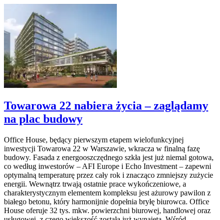
Towarowa 22 nabiera życia – zaglądamy
na plac budowy
Office House, będący pierwszym etapem wielofunkcyjnej
inwestycji Towarowa 22 w Warszawie, wkracza w finalną fazę
budowy. Fasada z energooszczędnego szkła jest już niemal gotowa,
co według inwestorów – AFI Europe i Echo Investment – zapewni
optymalną temperaturę przez cały rok i znacząco zmniejszy zużycie
energii. Wewnątrz trwają ostatnie prace wykończeniowe, a
charakterystycznym elementem kompleksu jest ażurowy pawilon z
białego betonu, który harmonijnie dopełnia bryłę biurowca. Office
House oferuje 32 tys. mkw. powierzchni biurowej, handlowej oraz
usługowej, z czego większość została już wynajęta. Wśród