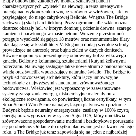
Ekipy budowlane zakończyły montaż szklanych paneli i
charakterystycznych „żyletek” na elewacji, a teraz intensywnie
pracują nad wykończeniem wnętrz zarówno w wieżowcu, jak i w
przylegającej do niego zabytkowej Bellonie. Wnętrza The Bridge
zachwycają skalą i architekturą. Przez ogromne tafle szkła można
dostrzec okazały hol, w którym dominują odcienie drewna, szarego
kamienia i barwionego w masie betonu. Wrażenie przestronności
potęguje wysokość sięgająca 18 metrów oraz monumentalne filary
układające się w kształt litery V. Elegancji dodają szerokie schody
prowadzące na antresolę oraz bujna zieleń w dużych donicach.
Równie imponująco prezentuje się odnowiony hol zabytkowego
gmachu Bellony z kolumnadą, sztukateriami i kutymi żeliwnymi
poręczami. Na uwagę zasługuje także nowe atrium z panoramiczną
windą oraz świetlik wpuszczający naturalne światło. The Bridge to
przykład nowoczesnej architektury, która łączy innowacyjne
technologie z najwyższymi standardami zrównoważonego
budownictwa. Wieżowiec jest wyposażony w zaawansowane
systemy zarządzania energią, niskoemisyjne materiały oraz
ekologiczne rozwiązania, co potwierdzają liczne certyfikaty, w tym
SmartScore i WiredScore na najwyższym platynowym poziomie.
Budynek będzie neutralny energetycznie, zasilany w 100% czystą
energią oraz wyposażony w system Signal OS, który umożliwia
zrównoważone gospodarowanie mediami i bezdotykowe poruszanie
się po obiekcie. Oddanie do użytku planowane jest na kwiecień tego
roku, a The Bridge już teraz zapowiada się na jeden z najbardziej