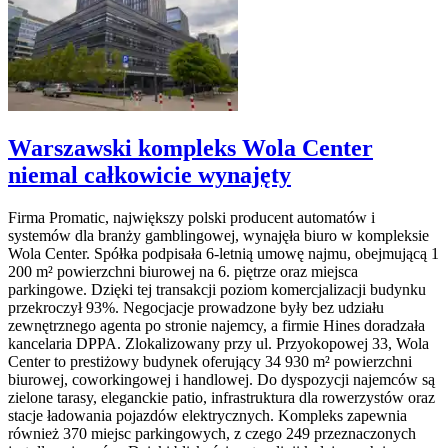
Warszawski kompleks Wola Center
niemal całkowicie wynajęty
Firma Promatic, największy polski producent automatów i
systemów dla branży gamblingowej, wynajęła biuro w kompleksie
Wola Center. Spółka podpisała 6-letnią umowę najmu, obejmującą 1
200 m² powierzchni biurowej na 6. piętrze oraz miejsca
parkingowe. Dzięki tej transakcji poziom komercjalizacji budynku
przekroczył 93%. Negocjacje prowadzone były bez udziału
zewnętrznego agenta po stronie najemcy, a firmie Hines doradzała
kancelaria DPPA. Zlokalizowany przy ul. Przyokopowej 33, Wola
Center to prestiżowy budynek oferujący 34 930 m² powierzchni
biurowej, coworkingowej i handlowej. Do dyspozycji najemców są
zielone tarasy, eleganckie patio, infrastruktura dla rowerzystów oraz
stacje ładowania pojazdów elektrycznych. Kompleks zapewnia
również 370 miejsc parkingowych, z czego 249 przeznaczonych