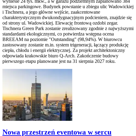
wyniesie 24 tys. mkw., a w garażu podziemnym zaplanowano 384
miejsca parkingowe. Budynek powstanie u zbiegu ulic Wadowickiej
i Tischnera, a jego główne wejście, zaakcentowane
charakterystycznym dwukondygnacyjnym podcieniem, znajdzie się
od strony ul. Wadowickiej. Elewację frontową ozdobi zegar.
Tischnera Green Park zostanie zrealizowany zgodnie z najwyższymi
standardami ekologicznymi, co potwierdza wstępna ocena
BREEAM na poziomie "Outstanding" (98,94%). W biurowcu
zastosowany zostanie m.in. system trigeneracji, łączący produkcję
ciepła, chłodu i energii elektrycznej. Za projekt architektoniczny
odpowiada krakowskie biuro Q-Arch. Zakończenie budowy
pierwszego etapu planowane jest na 31 sierpnia 2027 roku.
Nowa przestrzeń eventowa w sercu