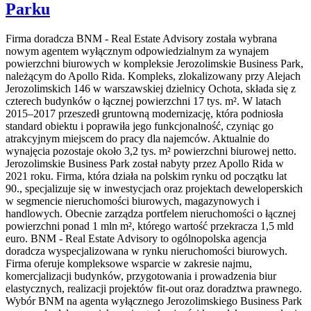
Parku
Firma doradcza BNM - Real Estate Advisory została wybrana
nowym agentem wyłącznym odpowiedzialnym za wynajem
powierzchni biurowych w kompleksie Jerozolimskie Business Park,
należącym do Apollo Rida. Kompleks, zlokalizowany przy Alejach
Jerozolimskich 146 w warszawskiej dzielnicy Ochota, składa się z
czterech budynków o łącznej powierzchni 17 tys. m². W latach
2015–2017 przeszedł gruntowną modernizację, która podniosła
standard obiektu i poprawiła jego funkcjonalność, czyniąc go
atrakcyjnym miejscem do pracy dla najemców. Aktualnie do
wynajęcia pozostaje około 3,2 tys. m² powierzchni biurowej netto.
Jerozolimskie Business Park został nabyty przez Apollo Rida w
2021 roku. Firma, która działa na polskim rynku od początku lat
90., specjalizuje się w inwestycjach oraz projektach deweloperskich
w segmencie nieruchomości biurowych, magazynowych i
handlowych. Obecnie zarządza portfelem nieruchomości o łącznej
powierzchni ponad 1 mln m², którego wartość przekracza 1,5 mld
euro. BNM - Real Estate Advisory to ogólnopolska agencja
doradcza wyspecjalizowana w rynku nieruchomości biurowych.
Firma oferuje kompleksowe wsparcie w zakresie najmu,
komercjalizacji budynków, przygotowania i prowadzenia biur
elastycznych, realizacji projektów fit-out oraz doradztwa prawnego.
Wybór BNM na agenta wyłącznego Jerozolimskiego Business Park