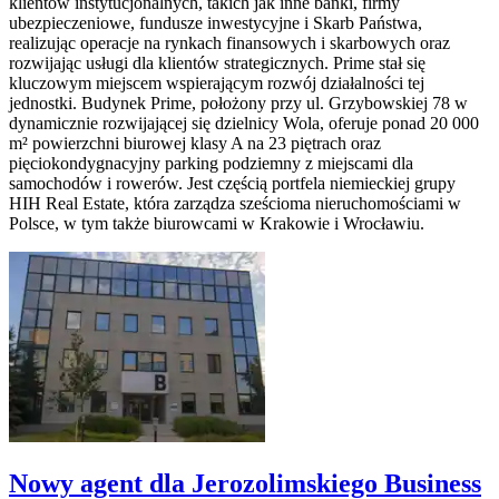
klientów instytucjonalnych, takich jak inne banki, firmy
ubezpieczeniowe, fundusze inwestycyjne i Skarb Państwa,
realizując operacje na rynkach finansowych i skarbowych oraz
rozwijając usługi dla klientów strategicznych. Prime stał się
kluczowym miejscem wspierającym rozwój działalności tej
jednostki. Budynek Prime, położony przy ul. Grzybowskiej 78 w
dynamicznie rozwijającej się dzielnicy Wola, oferuje ponad 20 000
m² powierzchni biurowej klasy A na 23 piętrach oraz
pięciokondygnacyjny parking podziemny z miejscami dla
samochodów i rowerów. Jest częścią portfela niemieckiej grupy
HIH Real Estate, która zarządza sześcioma nieruchomościami w
Polsce, w tym także biurowcami w Krakowie i Wrocławiu.
Nowy agent dla Jerozolimskiego Business