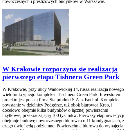
nowoczesnych i prestiżowych budynków w Warszawie.
W Krakowie rozpoczyna się realizacja
pierwszego etapu Tishnera Green Park
W Krakowie, przy ulicy Wadowickiej 14, rusza realizacja nowego
wielofunkcyjnego kompleksu Tischnera Green Park. Inwestorem
projektu jest polska firma Stalprodukt S.A. z Bochni. Kompleks
powstanie w dzielnicy Podgórze, tuż obok biurowca Kreo, i
docelowo obejmie kilka budynków o łącznej powierzchni
użytkowej przekraczającej 100 tys. mkw. Pierwszy etap inwestycji
obejmuje budowę nowoczesnego biurowca o 11 kondygnacjach, z
czego dwie będą podziemne. Powierzchnia biurowa do wynajęcia