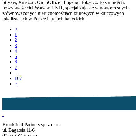
Stryker, Amazon, OmniOffice i Imperial Tobacco. Eastnine AB,
nowy właściciel Warsaw UNIT, specjalizuje się w nowoczesnych,
zrównoważonych nieruchomościach biurowych w kluczowych
lokalizacjach w Polsce i krajach bałtyckich.
<
1
2
3
4
5
6
7
...
107
>
Brookfield Partners sp. z o. o.
ul. Bagatela 11/6
00-585 Warszawa