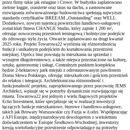
przez firmy takie jak emagine i Crowe. W budynku zaplanowano
zielone loggie, oranżerie oraz taras na dachu, a zastosowane
rozwiązania zrównoważonego budownictwa spełniają najwyższe
standardy certyfikatów BREEAM „Outstanding” oraz WELL.
Dodatkowo, nowym najemcą powierzchni handlowo-usługowej
został klub fitness CHANGE Studio, który zajmie 1 200 m²,
oferując nowoczesną przestrzeń treningową i holistyczne podejście
do zdrowego stylu życia. Otwarcie zaplanowano na drugi kwartał
2025 roku. Projekt Towarowa22 wyróżnia się różnorodnością
funkcji i unikalnym podejściem do kształtowania przestrzeni
miejskiej. Oprócz biur powstają tu mieszkania na sprzedaż i
wynajem długoterminowy, a także miejsca przeznaczone na kulturę,
sztukę, gastronomię i usługi. Centralnym punktem kompleksu
będzie 2-hektarowy park miejski z odrestaurowanym pawilonem
Domu Słowa Polskiego, oferując mieszkańcom i gościom przestrzeń
do relaksu i integracji. Architektoniczna różnorodność i
funkcjonalność projektu, zaprojektowanego przez pracownię JEMS
Architekci, wpisuje się w potrzeby dynamicznie rozwijającego się
miasta. Towarowa22 jest jednym z wielu flagowych projektów
Echo Investment, które specjalizuje się w realizacji inwestycji
łączących funkcje mieszkaniowe, biurowe i handlowo-usługowe,
takich jak Browary Warszawskie czy Fuzja w Łodzi. Współpracując
z AFI Europe, międzynarodowym deweloperem z wieloletnim
doświadczeniem w Europie Środkowo-Wschodniej, inwestorzy
kreują wielofunkcyjne przestrzenie odpowiadające na potrzeby