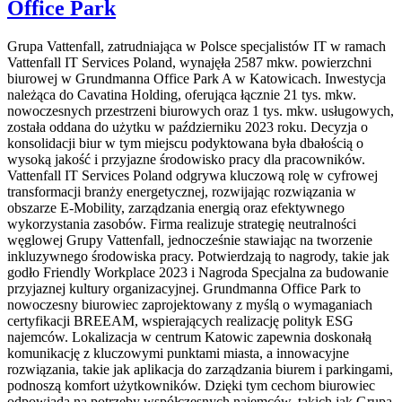
Office Park
Grupa Vattenfall, zatrudniająca w Polsce specjalistów IT w ramach
Vattenfall IT Services Poland, wynajęła 2587 mkw. powierzchni
biurowej w Grundmanna Office Park A w Katowicach. Inwestycja
należąca do Cavatina Holding, oferująca łącznie 21 tys. mkw.
nowoczesnych przestrzeni biurowych oraz 1 tys. mkw. usługowych,
została oddana do użytku w październiku 2023 roku. Decyzja o
konsolidacji biur w tym miejscu podyktowana była dbałością o
wysoką jakość i przyjazne środowisko pracy dla pracowników.
Vattenfall IT Services Poland odgrywa kluczową rolę w cyfrowej
transformacji branży energetycznej, rozwijając rozwiązania w
obszarze E-Mobility, zarządzania energią oraz efektywnego
wykorzystania zasobów. Firma realizuje strategię neutralności
węglowej Grupy Vattenfall, jednocześnie stawiając na tworzenie
inkluzywnego środowiska pracy. Potwierdzają to nagrody, takie jak
godło Friendly Workplace 2023 i Nagroda Specjalna za budowanie
przyjaznej kultury organizacyjnej. Grundmanna Office Park to
nowoczesny biurowiec zaprojektowany z myślą o wymaganiach
certyfikacji BREEAM, wspierających realizację polityk ESG
najemców. Lokalizacja w centrum Katowic zapewnia doskonałą
komunikację z kluczowymi punktami miasta, a innowacyjne
rozwiązania, takie jak aplikacja do zarządzania biurem i parkingami,
podnoszą komfort użytkowników. Dzięki tym cechom biurowiec
odpowiada na potrzeby współczesnych najemców, takich jak Grupa