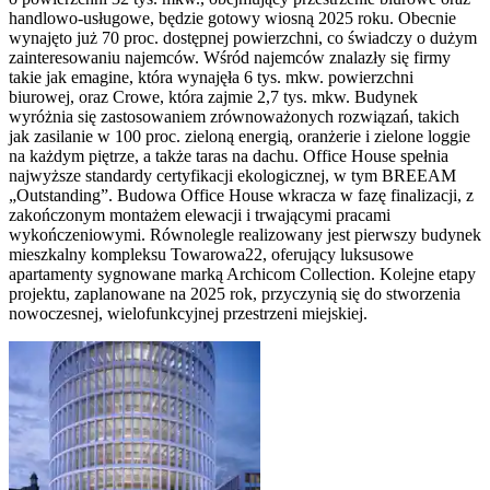
handlowo-usługowe, będzie gotowy wiosną 2025 roku. Obecnie
wynajęto już 70 proc. dostępnej powierzchni, co świadczy o dużym
zainteresowaniu najemców. Wśród najemców znalazły się firmy
takie jak emagine, która wynajęła 6 tys. mkw. powierzchni
biurowej, oraz Crowe, która zajmie 2,7 tys. mkw. Budynek
wyróżnia się zastosowaniem zrównoważonych rozwiązań, takich
jak zasilanie w 100 proc. zieloną energią, oranżerie i zielone loggie
na każdym piętrze, a także taras na dachu. Office House spełnia
najwyższe standardy certyfikacji ekologicznej, w tym BREEAM
„Outstanding”. Budowa Office House wkracza w fazę finalizacji, z
zakończonym montażem elewacji i trwającymi pracami
wykończeniowymi. Równolegle realizowany jest pierwszy budynek
mieszkalny kompleksu Towarowa22, oferujący luksusowe
apartamenty sygnowane marką Archicom Collection. Kolejne etapy
projektu, zaplanowane na 2025 rok, przyczynią się do stworzenia
nowoczesnej, wielofunkcyjnej przestrzeni miejskiej.