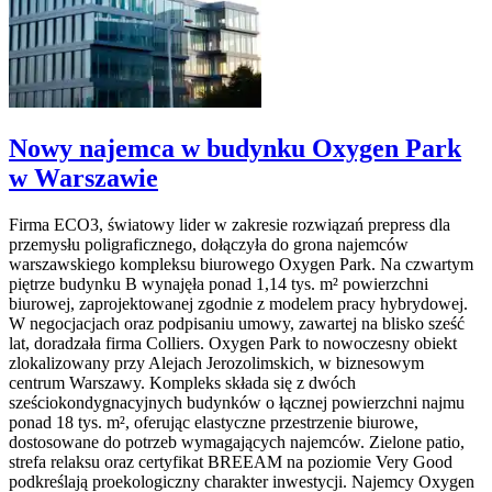
Nowy najemca w budynku Oxygen Park
w Warszawie
Firma ECO3, światowy lider w zakresie rozwiązań prepress dla
przemysłu poligraficznego, dołączyła do grona najemców
warszawskiego kompleksu biurowego Oxygen Park. Na czwartym
piętrze budynku B wynajęła ponad 1,14 tys. m² powierzchni
biurowej, zaprojektowanej zgodnie z modelem pracy hybrydowej.
W negocjacjach oraz podpisaniu umowy, zawartej na blisko sześć
lat, doradzała firma Colliers. Oxygen Park to nowoczesny obiekt
zlokalizowany przy Alejach Jerozolimskich, w biznesowym
centrum Warszawy. Kompleks składa się z dwóch
sześciokondygnacyjnych budynków o łącznej powierzchni najmu
ponad 18 tys. m², oferując elastyczne przestrzenie biurowe,
dostosowane do potrzeb wymagających najemców. Zielone patio,
strefa relaksu oraz certyfikat BREEAM na poziomie Very Good
podkreślają proekologiczny charakter inwestycji. Najemcy Oxygen