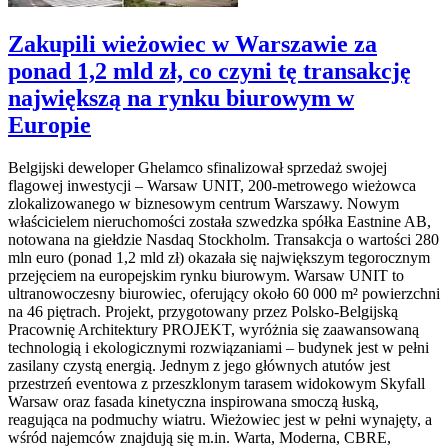
Zakupili wieżowiec w Warszawie za
ponad 1,2 mld zł, co czyni tę transakcję
największą na rynku biurowym w
Europie
Belgijski deweloper Ghelamco sfinalizował sprzedaż swojej
flagowej inwestycji – Warsaw UNIT, 200-metrowego wieżowca
zlokalizowanego w biznesowym centrum Warszawy. Nowym
właścicielem nieruchomości została szwedzka spółka Eastnine AB,
notowana na giełdzie Nasdaq Stockholm. Transakcja o wartości 280
mln euro (ponad 1,2 mld zł) okazała się największym tegorocznym
przejęciem na europejskim rynku biurowym. Warsaw UNIT to
ultranowoczesny biurowiec, oferujący około 60 000 m² powierzchni
na 46 piętrach. Projekt, przygotowany przez Polsko-Belgijską
Pracownię Architektury PROJEKT, wyróżnia się zaawansowaną
technologią i ekologicznymi rozwiązaniami – budynek jest w pełni
zasilany czystą energią. Jednym z jego głównych atutów jest
przestrzeń eventowa z przeszklonym tarasem widokowym Skyfall
Warsaw oraz fasada kinetyczna inspirowana smoczą łuską,
reagująca na podmuchy wiatru. Wieżowiec jest w pełni wynajęty, a
wśród najemców znajdują się m.in. Warta, Moderna, CBRE,