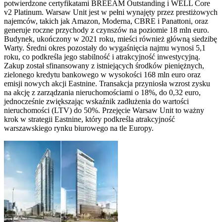
potwierdzone certyfikatami BREEAM Outstanding i WELL Core
v2 Platinum. Warsaw Unit jest w pełni wynajęty przez prestiżowych
najemców, takich jak Amazon, Moderna, CBRE i Panattoni, oraz
generuje roczne przychody z czynszów na poziomie 18 mln euro.
Budynek, ukończony w 2021 roku, mieści również główną siedzibę
Warty. Średni okres pozostały do wygaśnięcia najmu wynosi 5,1
roku, co podkreśla jego stabilność i atrakcyjność inwestycyjną.
Zakup został sfinansowany z istniejących środków pieniężnych,
zielonego kredytu bankowego w wysokości 168 mln euro oraz
emisji nowych akcji Eastnine. Transakcja przyniosła wzrost zysku
na akcję z zarządzania nieruchomościami o 18%, do 0,32 euro,
jednocześnie zwiększając wskaźnik zadłużenia do wartości
nieruchomości (LTV) do 50%. Przejęcie Warsaw Unit to ważny
krok w strategii Eastnine, który podkreśla atrakcyjność
warszawskiego rynku biurowego na tle Europy.