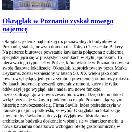
Okrąglak w Poznaniu zyskał nowego
najemcę
Okrąglak, jeden z najbardziej rozpoznawalnych budynków w
Poznaniu, stał się nowym domem dla Tokyo Cheesecake Bakery.
Na parterze biurowca powstanie kawiarnia połączona z cukiernią,
specjalizująca się w puszystych sernikach w stylu japońskim. To
pierwsza tego typu sieć w Polsce, która właśnie w Poznaniu otwiera
swoją flagową lokalizację. Okrąglak, zaprojektowany przez Marka
Leykama, został wzniesiony w latach 50. XX wieku jako dom
towarowy, będący jednym z symboli powojennej odbudowy miasta.
Po latach budynek przeszedł generalny remont, który nie tylko
odświeżył jego wygląd, ale i nadał mu nowe funkcje,
przekształcając go w nowoczesny biurowiec. Dzięki temu obiekt
wciąż pozostaje ważnym punktem na mapie Poznania, łączącym
historię z nowoczesnością. Firma Savills, która pośredniczyła w
transakcji najmu, podkreśla, że wybór Okrąglaka na lokalizację
kawiarni był świadomą decyzją. Wyjątkowa historia oraz
architektura budynku doskonale wpisują się w charakter marki, a
nowa kawiarnia dodatkowo wzbogaci ofertę gastronomiczną w
centrum miasta.