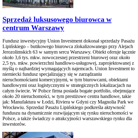
Sprzedaż luksusowego biurowca w
centrum Warszawy
Fundusz inwestycyjny Union Investment dokonał sprzedaży Pasażu
Lipińskiego – butikowego biurowca zlokalizowanego przy Alejach
Jerozolimskich 63 w samym sercu Warszawy. Obiekt oferuje łącznie
około 3,6 tys. mkw. nowoczesnej przestrzeni biurowej oraz około
2,5 tys. mkw. powierzchni handlowo-usługowej, zaprojektowanej z
myślą o najbardziej wymagających najemcach. Union Investment to
niemiecki fundusz specjalizujący się w zarządzaniu
nieruchomościami komercyjnymi, w tym biurowcami, obiektami
handlowymi oraz logistycznymi w strategicznych lokalizacjach na
całym świecie. W Polsce firma posiada bogate portfolio, obejmujące
około 20 nieruchomości, w tym prestiżowe centra handlowe, takie
jak: Manufaktura w Łodzi, Riviera w Gdyni czy Magnolia Park we
Wrocławiu. Sprzedaż Pasażu Lipińskiego podkreśla aktywność
funduszu na dynamicznie rozwijającym się rynku nieruchomości w
Polsce, a także świadczy o atrakcyjności warszawskiego rynku dla
inwestorów.