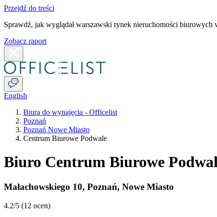
Przejdź do treści
Sprawdź, jak wyglądał warszawski rynek nieruchomości biurowych w
Zobacz raport
English
Biura do wynajęcia - Officelist
Poznań
Poznań Nowe Miasto
Centrum Biurowe Podwale
Biuro Centrum Biurowe Podwa
Małachowskiego 10
,
Poznań
,
Nowe Miasto
4.2
/5 (
12 ocen
)