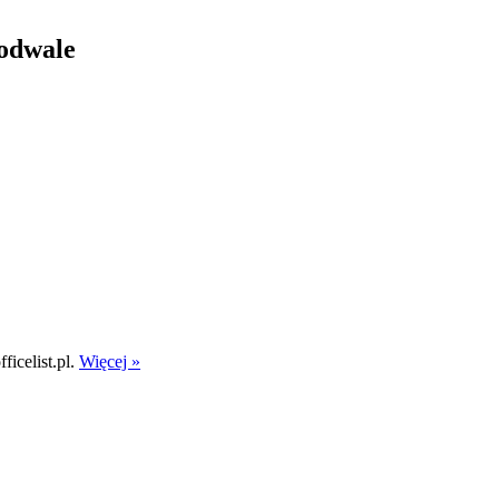
odwale
icelist.pl.
Więcej »