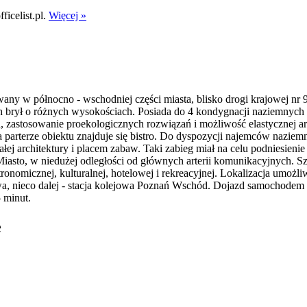
icelist.pl.
Więcej »
 w północno - wschodniej części miasta, blisko drogi krajowej nr 
brył o różnych wysokościach. Posiada do 4 kondygnacji naziemnych i
 zastosowanie proekologicznych rozwiązań i możliwość elastycznej ar
parterze obiektu znajduje się bistro. Do dyspozycji najemców naziemn
 architektury i placem zabaw. Taki zabieg miał na celu podniesienie e
asto, w niedużej odległości od głównych arterii komunikacyjnych. Sz
tronomicznej, kulturalnej, hotelowej i rekreacyjnej. Lokalizacja umoż
owa, nieco dalej - stacja kolejowa Poznań Wschód. Dojazd samochode
 minut.
e