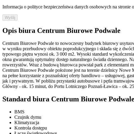
Informacja o polityce bezpieczeństwa danych osobowych na stronie off
Wyślij
Opis biura Centrum Biurowe Podwale
Centrum Biurowe Podwale to nowoczesny budynek biurowy usytuowany
w wyniku przebudowy obiektu poprodukcyjnego i składa się z dwóch 
typowego piętra wynosi ok. 3 000 m2. Wysoki standard wykończenia,
okna gwarantują optymalny dostęp naturalnego światła dziennego. Na 
rowerzystów. Wraz z budową biurowca powstał park z elementami małej
Centrum Biurowe Podwale położone jest na terenie dzielnicy Nowe Mi
na pełne korzystanie z poznańskiej oferty handlowo – usługowej, gas
jak i prywatnym. W pobliżu przystanki autobusowe i pętla tramwaj
Główny - ok. 15 minut, do Portu Lotniczego Poznań-Ławica – ok. 25
Standard biura Centrum Biurowe Podwal
BMS
Czujnik dymu
Klimatyzacja
Kontrola dostępu
Łącze światłowodowe