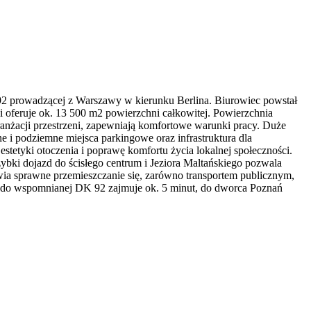
92 prowadzącej z Warszawy w kierunku Berlina. Biurowiec powstał
 oferuje ok. 13 500 m2 powierzchni całkowitej. Powierzchnia
anżacji przestrzeni, zapewniają komfortowe warunki pracy. Duże
e i podziemne miejsca parkingowe oraz infrastruktura dla
stetyki otoczenia i poprawę komfortu życia lokalnej społeczności.
ybki dojazd do ścisłego centrum i Jeziora Maltańskiego pozwala
liwia sprawne przemieszczanie się, zarówno transportem publicznym,
m do wspomnianej DK 92 zajmuje ok. 5 minut, do dworca Poznań