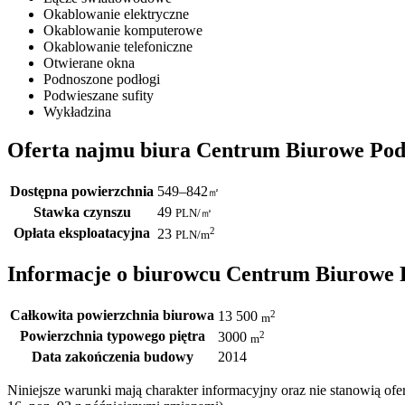
Okablowanie elektryczne
Okablowanie komputerowe
Okablowanie telefoniczne
Otwierane okna
Podnoszone podłogi
Podwieszane sufity
Wykładzina
Oferta najmu biura Centrum Biurowe Po
Dostępna powierzchnia
549–842
㎡
Stawka czynszu
49
PLN
/
㎡
Opłata eksploatacyjna
2
23
PLN
/m
Informacje o biurowcu Centrum Biurowe 
Całkowita powierzchnia biurowa
2
13 500
m
Powierzchnia typowego piętra
2
3000
m
Data zakończenia budowy
2014
Niniejsze warunki mają charakter informacyjny oraz nie stanowią o