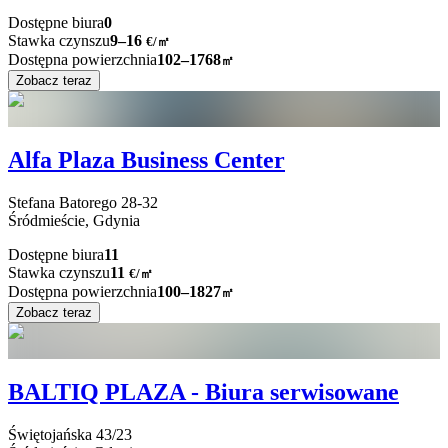
Dostępne biura
0
Stawka czynszu
9–16
€/㎡
Dostępna powierzchnia
102–1768
㎡
Zobacz teraz
Alfa Plaza Business Center
Stefana Batorego
28-32
Śródmieście,
Gdynia
Dostępne biura
11
Stawka czynszu
11
€
/
㎡
Dostępna powierzchnia
100–1827
㎡
Zobacz teraz
BALTIQ PLAZA - Biura serwisowane
Świętojańska
43/23