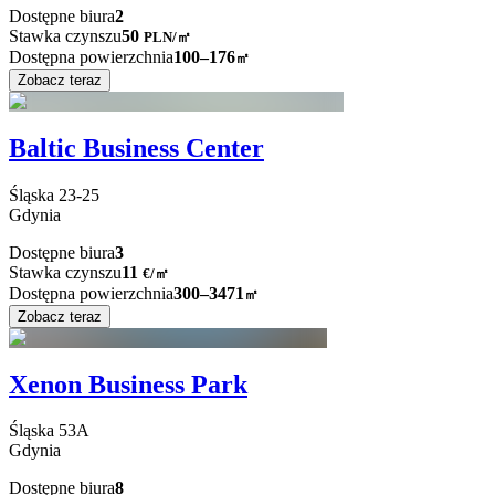
Dostępne biura
2
Stawka czynszu
50
PLN
/
㎡
Dostępna powierzchnia
100–176
㎡
Zobacz teraz
Baltic Business Center
Śląska
23-25
Gdynia
Dostępne biura
3
Stawka czynszu
11
€
/
㎡
Dostępna powierzchnia
300–3471
㎡
Zobacz teraz
Xenon Business Park
Śląska
53A
Gdynia
Dostępne biura
8