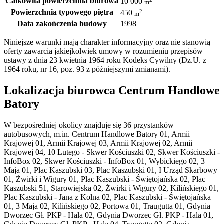
Całkowita powierzchnia biurowa
10 000
m
Powierzchnia typowego piętra
2
450
m
Data zakończenia budowy
1998
Niniejsze warunki mają charakter informacyjny oraz nie stanowią
oferty zawarcia jakiejkolwiek umowy w rozumieniu przepisów
ustawy z dnia 23 kwietnia 1964 roku Kodeks Cywilny (Dz.U. z
1964 roku, nr 16, poz. 93 z późniejszymi zmianami).
Lokalizacja biurowca Centrum Handlowe
Batory
W bezpośredniej okolicy znajduje się 36 przystanków
autobusowych, m.in. Centrum Handlowe Batory 01, Armii
Krajowej 01, Armii Krajowej 03, Armii Krajowej 02, Armii
Krajowej 04, 10 Lutego - Skwer Kościuszki 02, Skwer Kościuszki -
InfoBox 02, Skwer Kościuszki - InfoBox 01, Wybickiego 02, 3
Maja 01, Plac Kaszubski 03, Plac Kaszubski 01, I Urząd Skarbowy
01, Żwirki i Wigury 01, Plac Kaszubski - Świętojańska 02, Plac
Kaszubski 51, Starowiejska 02, Żwirki i Wigury 02, Kilińskiego 01,
Plac Kaszubski - Jana z Kolna 02, Plac Kaszubski - Świętojańska
01, 3 Maja 02, Kilińskiego 02, Portowa 01, Traugutta 01, Gdynia
Dworzec Gł. PKP - Hala 02, Gdynia Dworzec Gł. PKP - Hala 01,