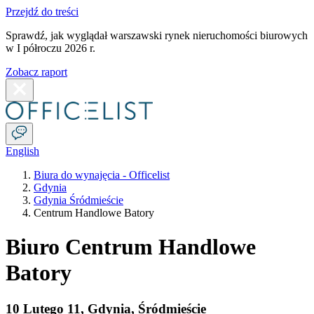
Przejdź do treści
Sprawdź, jak wyglądał warszawski rynek nieruchomości biurowych
w I półroczu 2026 r.
Zobacz raport
English
Biura do wynajęcia - Officelist
Gdynia
Gdynia Śródmieście
Centrum Handlowe Batory
Biuro Centrum Handlowe
Batory
10 Lutego 11
,
Gdynia
,
Śródmieście