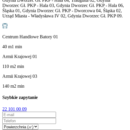
Gdynia Dworzec Gł. PKP - Hala 04, Traugutta 02, Gdynia
Dworzec Gł. PKP - Hala 03, Gdynia Dworzec Gł. PKP - Hala 06,
Śląska 01, Gdynia Dworzec Gł. PKP - Dworcowa 04, Śląska 02,
Urząd Miasta - Władysława IV 02, Gdynia Dworzec Gł. PKP 09.
Centrum Handlowe Batory 01
40
m
1
min
Armii Krajowej 01
110
m
2
min
Armii Krajowej 03
140
m
2
min
Szybkie zapytanie
22 101 00 09