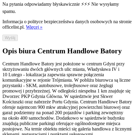
Na pytania odpowiadamy błyskawicznie ⚡⚡⚡ Nie wysyłamy
spamu.
Informacja o polityce bezpieczeństwa danych osobowych na stronie
officelist.pl.
Więcej »
Wyślij
Opis biura Centrum Handlowe Batory
Centrum Handlowe Batory jest położone w centrum Gdyni przy
skrzyżowaniu dwóch głównych ulic miasta, Władysława IV i
10 Lutego - lokalizacja zapewnia sprawne połączenia
komunikacyjne w rejonie Trójmiasta. W pobliżu biurowca są liczne
przystanki - SKM, autobusowe, trolejbusowe oraz żeglugi
promowej i przybrzeżnej. W odległości niespełna 1 km znajduje się
Dworzec PKP Gdynia Główna. W sąsiedztwie jest Skwer
Kościuszki oraz nabrzeże Portu Gdynia. Centrum Handlowe Batory
oferuje najemcom 900 mkw atrakcyjnej powierzchni biurowej oraz
garaż podziemny na ponad 200 pojazdów i parking zewnętrzny
na około 400 samochodów. Dodatkowo w sąsiedztwie budynku
znajdują publiczne parkingi oferujące ogólnodostępne miejsca
postojowe. Na ternie obiektu mieści się galeria handlowa z licznymi
sklepami, restauracjami i punktami usługowymi.