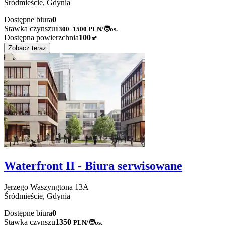
Śródmieście,
Gdynia
Dostępne biura
0
Stawka czynszu
1300–1500
PLN/🧑os.
Dostępna powierzchnia
100
㎡
Zobacz teraz
Waterfront II - Biura serwisowane
Jerzego Waszyngtona
13A
Śródmieście,
Gdynia
Dostępne biura
0
Stawka czynszu
1350
PLN
/
🧑os.