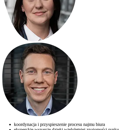
koordynacja i przyspieszenie procesu najmu biura
eksperckie wsparcie dzięki wieloletniej znajomości rynku