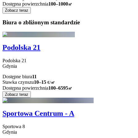
Dostępna powierzchnia
100–1000
㎡
Zobacz teraz
Biura o zbliżonym standardzie
Podolska 21
Podolska
21
Gdynia
Dostępne biura
11
Stawka czynszu
10–15
€/㎡
Dostępna powierzchnia
100–6595
㎡
Zobacz teraz
Sportowa Centrum - A
Sportowa
8
Gdynia