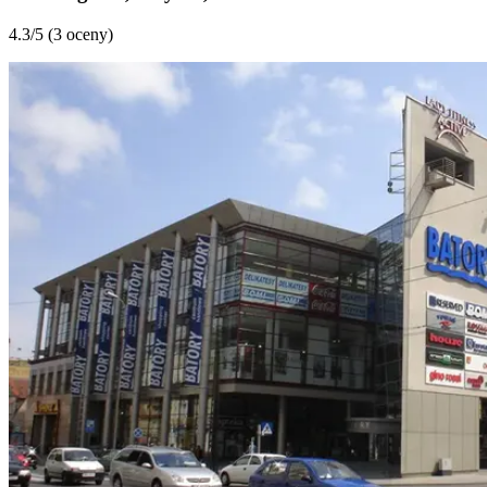
4.3
/5 (
3 oceny
)