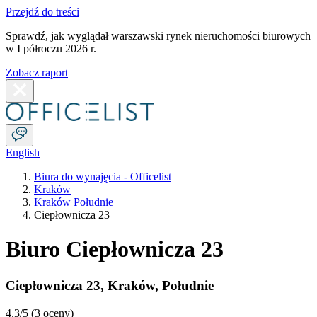
Przejdź do treści
Sprawdź, jak wyglądał warszawski rynek nieruchomości biurowych
w I półroczu 2026 r.
Zobacz raport
English
Biura do wynajęcia - Officelist
Kraków
Kraków Południe
Ciepłownicza 23
Biuro Ciepłownicza 23
Ciepłownicza 23
,
Kraków
,
Południe
4.3
/5 (
3 oceny
)