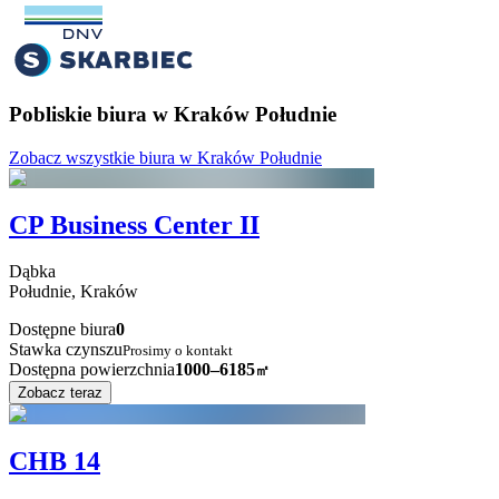
Pobliskie biura w Kraków Południe
Zobacz wszystkie biura w Kraków Południe
CP Business Center II
Dąbka
Południe,
Kraków
Dostępne biura
0
Stawka czynszu
Prosimy o kontakt
Dostępna powierzchnia
1000–6185
㎡
Zobacz teraz
CHB 14