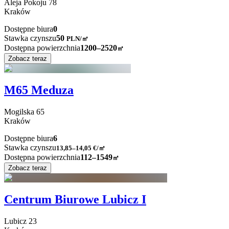
Aleja Pokoju
78
Kraków
Dostępne biura
0
Stawka czynszu
50
PLN
/
㎡
Dostępna powierzchnia
1200–2520
㎡
Zobacz teraz
M65 Meduza
Mogilska
65
Kraków
Dostępne biura
6
Stawka czynszu
13,85–14,05
€/㎡
Dostępna powierzchnia
112–1549
㎡
Zobacz teraz
Centrum Biurowe Lubicz I
Lubicz
23