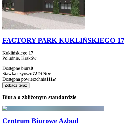
FACTORY PARK KUKLIŃSKIEGO 17
Kuklińskiego
17
Południe,
Kraków
Dostępne biura
0
Stawka czynszu
72
PLN
/
㎡
Dostępna powierzchnia
111
㎡
Zobacz teraz
Biura o zbliżonym standardzie
Centrum Biurowe Azbud