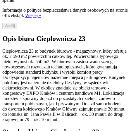
spamu.
Informacja o polityce bezpieczeństwa danych osobowych na stronie
officelist.pl.
Więcej »
Wyślij
Opis biura Ciepłownicza 23
Ciepłownicza 23 to budynek biurowo - magazynowy, który oferuje
ok. 2 590 m2 powierzchni całkowitej. Powierzchnia typowego
piętra wynosi ok. 550 m2. W biurowcu zastosowano szereg
nowoczesnych rozwiązań technologicznych, które gwarantują
odpowiedni standard budynku i wysoki komfort pracy.
Do dyspozycji najemców naziemne miejsca parkingowe. Budynek
położony jest na terenie dzielnicy Czyżyny, w sąsiedztwie
elektrociepłowni. W okolicy znajduje się obiekt targowo -
kongresowy EXPO Kraków i centrum handlowe M1. Lokalizacja
umożliwia sprawny dojazd do pozostałych dzielnic, zarówno
transportem publicznym, jak i prywatnym. Dojazd samochodem
do dworca kolejowego Kraków Główny zajmuje prawie 20 minut,
do lotniska im. Jana Pawła II w Balicach – ok. 30 minut, do drogi
krajowej nr 79 – ok. 10 minut.