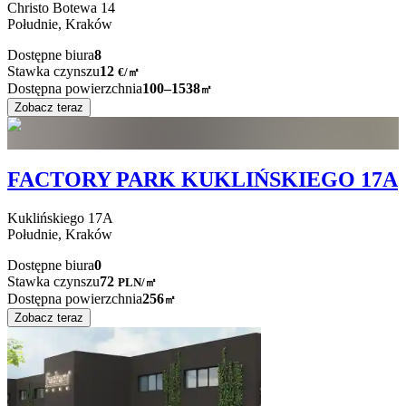
Christo Botewa
14
Południe,
Kraków
Dostępne biura
8
Stawka czynszu
12
€
/
㎡
Dostępna powierzchnia
100–1538
㎡
Zobacz teraz
FACTORY PARK KUKLIŃSKIEGO 17A
Kuklińskiego
17A
Południe,
Kraków
Dostępne biura
0
Stawka czynszu
72
PLN
/
㎡
Dostępna powierzchnia
256
㎡
Zobacz teraz