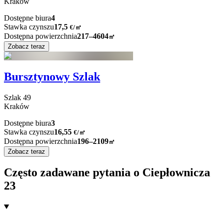
Kraków
Dostępne biura
4
Stawka czynszu
17,5
€
/
㎡
Dostępna powierzchnia
217–4604
㎡
Zobacz teraz
Bursztynowy Szlak
Szlak
49
Kraków
Dostępne biura
3
Stawka czynszu
16,55
€
/
㎡
Dostępna powierzchnia
196–2109
㎡
Zobacz teraz
Często zadawane pytania o Ciepłownicza
23