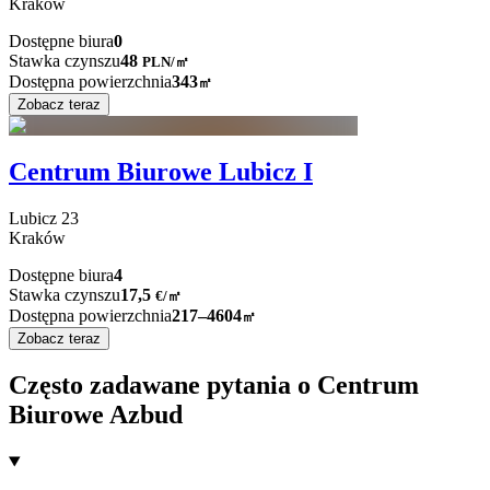
Kraków
Dostępne biura
0
Stawka czynszu
48
PLN
/
㎡
Dostępna powierzchnia
343
㎡
Zobacz teraz
Centrum Biurowe Lubicz I
Lubicz
23
Kraków
Dostępne biura
4
Stawka czynszu
17,5
€
/
㎡
Dostępna powierzchnia
217–4604
㎡
Zobacz teraz
Często zadawane pytania o Centrum
Biurowe Azbud