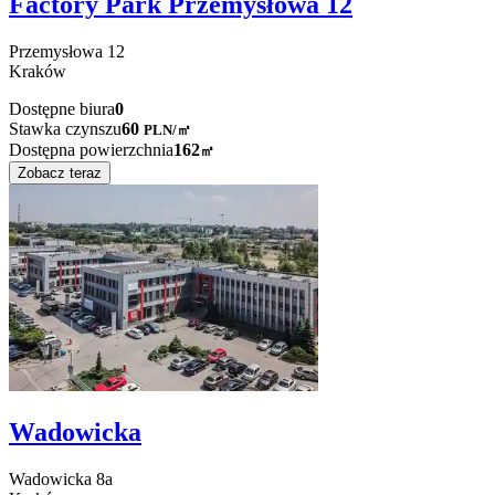
Factory Park Przemysłowa 12
Przemysłowa
12
Kraków
Dostępne biura
0
Stawka czynszu
60
PLN
/
㎡
Dostępna powierzchnia
162
㎡
Zobacz teraz
Wadowicka
Wadowicka
8a