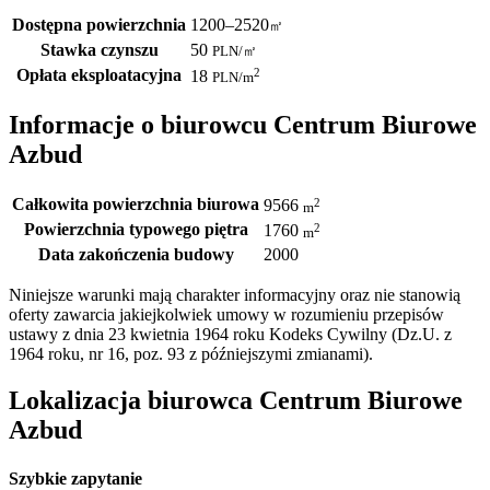
Dostępna powierzchnia
1200–2520
㎡
Stawka czynszu
50
PLN
/
㎡
Opłata eksploatacyjna
2
18
PLN
/m
Informacje o biurowcu Centrum Biurowe
Azbud
Całkowita powierzchnia biurowa
2
9566
m
Powierzchnia typowego piętra
2
1760
m
Data zakończenia budowy
2000
Niniejsze warunki mają charakter informacyjny oraz nie stanowią
oferty zawarcia jakiejkolwiek umowy w rozumieniu przepisów
ustawy z dnia 23 kwietnia 1964 roku Kodeks Cywilny (Dz.U. z
1964 roku, nr 16, poz. 93 z późniejszymi zmianami).
Lokalizacja biurowca Centrum Biurowe
Azbud
Szybkie zapytanie