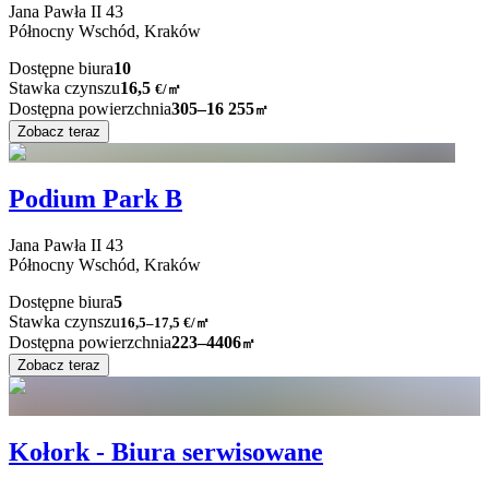
Jana Pawła II
43
Północny Wschód,
Kraków
Dostępne biura
10
Stawka czynszu
16,5
€
/
㎡
Dostępna powierzchnia
305–16 255
㎡
Zobacz teraz
Podium Park B
Jana Pawła II
43
Północny Wschód,
Kraków
Dostępne biura
5
Stawka czynszu
16,5–17,5
€/㎡
Dostępna powierzchnia
223–4406
㎡
Zobacz teraz
Kołork - Biura serwisowane