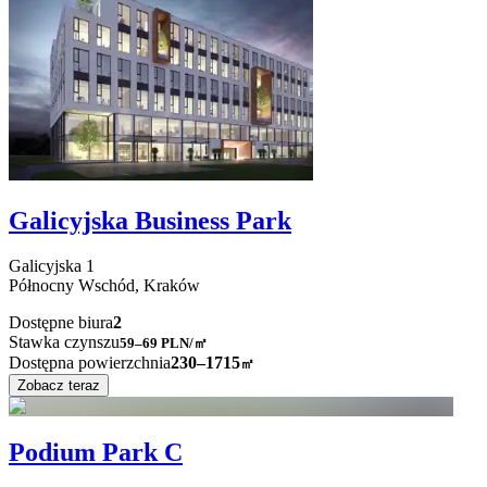
Galicyjska Business Park
Galicyjska
1
Północny Wschód,
Kraków
Dostępne biura
2
Stawka czynszu
59–69
PLN/㎡
Dostępna powierzchnia
230–1715
㎡
Zobacz teraz
Podium Park C