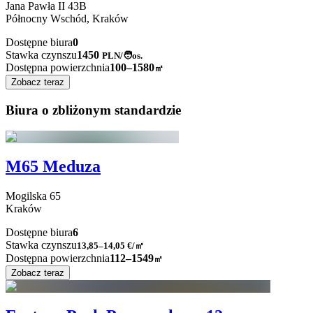
Jana Pawła II
43B
Północny Wschód,
Kraków
Dostępne biura
0
Stawka czynszu
1450
PLN
/
🧑os.
Dostępna powierzchnia
100–1580
㎡
Zobacz teraz
Biura o zbliżonym standardzie
M65 Meduza
Mogilska
65
Kraków
Dostępne biura
6
Stawka czynszu
13,85–14,05
€/㎡
Dostępna powierzchnia
112–1549
㎡
Zobacz teraz