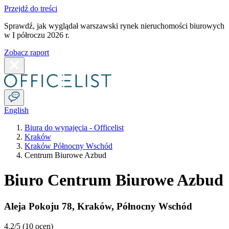
Przejdź do treści
Sprawdź, jak wyglądał warszawski rynek nieruchomości biurowych
w I półroczu 2026 r.
Zobacz raport
English
Biura do wynajęcia - Officelist
Kraków
Kraków Północny Wschód
Centrum Biurowe Azbud
Biuro Centrum Biurowe Azbud
Aleja Pokoju 78
,
Kraków
,
Północny Wschód
4.2
/5 (
10 ocen
)