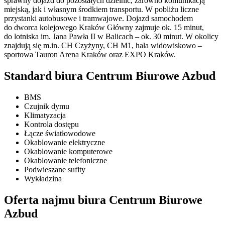
sprawny dojazd do pozostałych dzielnic, zarówno komunikacją
miejską, jak i własnym środkiem transportu. W pobliżu liczne
przystanki autobusowe i tramwajowe. Dojazd samochodem
do dworca kolejowego Kraków Główny zajmuje ok. 15 minut,
do lotniska im. Jana Pawła II w Balicach – ok. 30 minut. W okolicy
znajdują się m.in. CH Czyżyny, CH M1, hala widowiskowo –
sportowa Tauron Arena Kraków oraz EXPO Kraków.
Standard biura Centrum Biurowe Azbud
BMS
Czujnik dymu
Klimatyzacja
Kontrola dostępu
Łącze światłowodowe
Okablowanie elektryczne
Okablowanie komputerowe
Okablowanie telefoniczne
Podwieszane sufity
Wykładzina
Oferta najmu biura Centrum Biurowe
Azbud