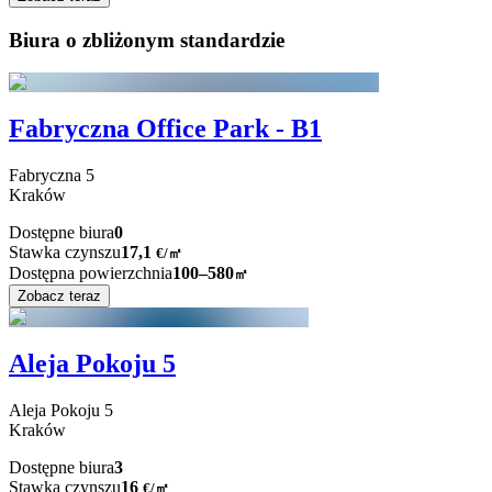
Biura o zbliżonym standardzie
Fabryczna Office Park - B1
Fabryczna
5
Kraków
Dostępne biura
0
Stawka czynszu
17,1
€
/
㎡
Dostępna powierzchnia
100–580
㎡
Zobacz teraz
Aleja Pokoju 5
Aleja Pokoju
5
Kraków
Dostępne biura
3
Stawka czynszu
16
€
/
㎡