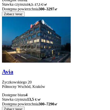
Stawka czynszu
16,5–17,5
€/㎡
Dostępna powierzchnia
300–3297
㎡
Zobacz teraz
Avia
Życzkowskiego
20
Północny Wschód,
Kraków
Dostępne biura
4
Stawka czynszu
13,5
€
/
㎡
Dostępna powierzchnia
300–7290
㎡
Zobacz teraz