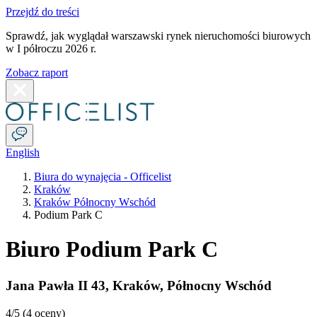
Przejdź do treści
Sprawdź, jak wyglądał warszawski rynek nieruchomości biurowych
w I półroczu 2026 r.
Zobacz raport
English
Biura do wynajęcia - Officelist
Kraków
Kraków Północny Wschód
Podium Park C
Biuro Podium Park C
Jana Pawła II 43
,
Kraków
,
Północny Wschód
4
/5 (
4 oceny
)