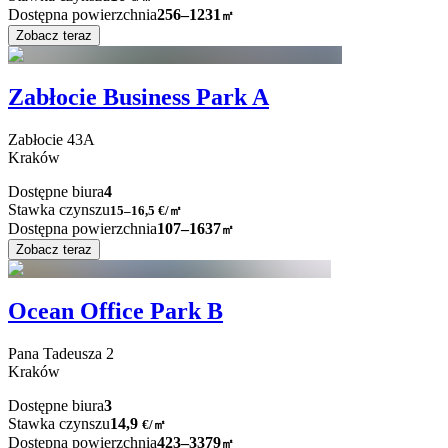
Dostępna powierzchnia
256–1231
㎡
Zobacz teraz
Zabłocie Business Park A
Zabłocie
43A
Kraków
Dostępne biura
4
Stawka czynszu
15–16,5
€/㎡
Dostępna powierzchnia
107–1637
㎡
Zobacz teraz
Ocean Office Park B
Pana Tadeusza
2
Kraków
Dostępne biura
3
Stawka czynszu
14,9
€
/
㎡
Dostępna powierzchnia
423–3379
㎡