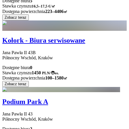
Dostępne biura
5
Stawka czynszu
16,5–17,5
€/㎡
Dostępna powierzchnia
223–4406
㎡
Zobacz teraz
Kołork - Biura serwisowane
Jana Pawła II
43B
Północny Wschód,
Kraków
Dostępne biura
0
Stawka czynszu
1450
PLN
/
🧑os.
Dostępna powierzchnia
100–1580
㎡
Zobacz teraz
Podium Park A
Jana Pawła II
43
Północny Wschód,
Kraków
Dostępne biura
2