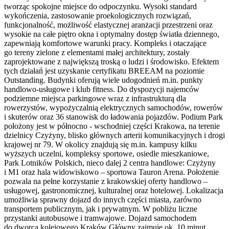
tworząc spokojne miejsce do odpoczynku. Wysoki standard
wykończenia, zastosowanie proekologicznych rozwiązań,
funkcjonalność, możliwość elastycznej aranżacji przestrzeni oraz
wysokie na całe piętro okna i optymalny dostęp światła dziennego,
zapewniają komfortowe warunki pracy. Kompleks i otaczające
go tereny zielone z elementami małej architektury, zostały
zaprojektowane z największą troską o ludzi i środowisko. Efektem
tych działań jest uzyskanie certyfikatu BREEAM na poziomie
Outstanding. Budynki oferują wiele udogodnień m.in. punkty
handlowo-usługowe i klub fitness. Do dyspozycji najemców
podziemne miejsca parkingowe wraz z infrastrukturą dla
rowerzystów, wypożyczalnią elektrycznych samochodów, rowerów
i skuterów oraz 36 stanowisk do ładowania pojazdów. Podium Park
położony jest w północno - wschodniej części Krakowa, na terenie
dzielnicy Czyżyny, blisko głównych arterii komunikacyjnych i drogi
krajowej nr 79. W okolicy znajdują się m.in. kampusy kilku
wyższych uczelni, kompleksy sportowe, osiedle mieszkaniowe,
Park Lotników Polskich, nieco dalej 2 centra handlowe: Czyżyny
i M1 oraz hala widowiskowo – sportowa Tauron Arena. Położenie
pozwala na pełne korzystanie z krakowskiej oferty handlowo –
usługowej, gastronomicznej, kulturalnej oraz hotelowej. Lokalizacja
umożliwia sprawny dojazd do innych części miasta, zarówno
transportem publicznym, jak i prywatnym. W pobliżu liczne
przystanki autobusowe i tramwajowe. Dojazd samochodem
do dworca kolejowego Kraków Główny zajmuje ok. 10 minut,