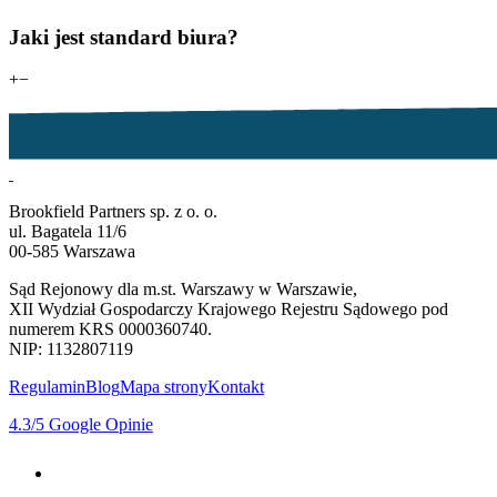
Jaki jest standard biura?
+
−
Brookfield Partners sp. z o. o.
ul. Bagatela 11/6
00-585 Warszawa
Sąd Rejonowy dla m.st. Warszawy w Warszawie,
XII Wydział Gospodarczy Krajowego Rejestru Sądowego pod
numerem KRS 0000360740.
NIP: 1132807119
Regulamin
Blog
Mapa strony
Kontakt
4.3
/5
Google Opinie