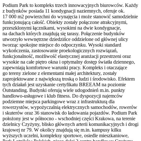
Podium Park to kompleks trzech innowacyjnych biurowców. Każdy
z budynków posiada 11 kondygnacji naziemnych, oferuje ok.
17 000 m2 powierzchni do wynajęcia i może stanowić samodzielnie
funkcjonującą całość. Obiekty zostały połączone atrakcyjnymi,
przeszklonymi łącznikami, wysokimi na dwie kondygnacje,
na dachach których znajdują się tarasy. Połączenie budynków
utworzyło wewnętrzne dziedzińce oddzielone od głównej ulicy
tworząc spokojne miejsce do odpoczynku. Wysoki standard
wykończenia, zastosowanie proekologicznych rozwiązań,
funkcjonalność, możliwość elastycznej aranżacji przestrzeni oraz
wysokie na całe piętro okna i optymalny dostęp światła dziennego,
zapewniają komfortowe warunki pracy. Kompleks i otaczające
go tereny zielone z elementami małej architektury, zostały
zaprojektowane z największą troską o ludzi i środowisko. Efektem
tych działań jest uzyskanie certyfikatu BREEAM na poziomie
Outstanding. Budynki oferują wiele udogodnień m.in. punkty
handlowo-usługowe i klub fitness. Do dyspozycji najemców
podziemne miejsca parkingowe wraz z infrastrukturą dla
rowerzystów, wypożyczalnią elektrycznych samochodów, rowerów
i skuterów oraz 36 stanowisk do ładowania pojazdów. Podium Park
położony jest w północno - wschodniej części Krakowa, na terenie
dzielnicy Czyżyny, blisko głównych arterii komunikacyjnych i drogi
krajowej nr 79. W okolicy znajdują się m.in. kampusy kilku
wyższych uczelni, kompleksy sportowe, osiedle mieszkaniowe,