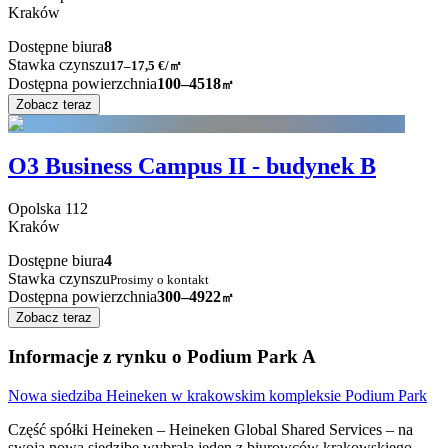
Kraków
Dostępne biura
8
Stawka czynszu
17–17,5
€/㎡
Dostępna powierzchnia
100–4518
㎡
Zobacz teraz
O3 Business Campus II - budynek B
Opolska
112
Kraków
Dostępne biura
4
Stawka czynszu
Prosimy o kontakt
Dostępna powierzchnia
300–4922
㎡
Zobacz teraz
Informacje z rynku o Podium Park A
Nowa siedziba Heineken w krakowskim kompleksie Podium Park
Część spółki Heineken – Heineken Global Shared Services – na
swoją nową siedzibę wybrała jeden z biurowców krakowskiego