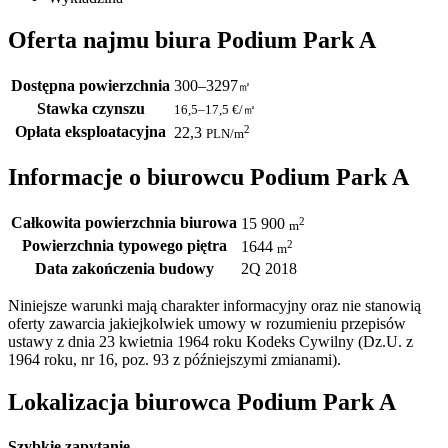
Oferta najmu biura Podium Park A
Dostępna powierzchnia
300–3297
㎡
Stawka czynszu
16,5–17,5
€/㎡
Opłata eksploatacyjna
2
22,3
PLN
/m
Informacje o biurowcu Podium Park A
Całkowita powierzchnia biurowa
2
15 900
m
Powierzchnia typowego piętra
2
1644
m
Data zakończenia budowy
2Q 2018
Niniejsze warunki mają charakter informacyjny oraz nie stanowią
oferty zawarcia jakiejkolwiek umowy w rozumieniu przepisów
ustawy z dnia 23 kwietnia 1964 roku Kodeks Cywilny (Dz.U. z
1964 roku, nr 16, poz. 93 z późniejszymi zmianami).
Lokalizacja biurowca Podium Park A
Szybkie zapytanie