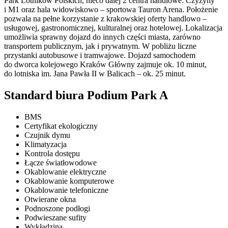
Park Lotników Polskich, nieco dalej 2 centra handlowe: Czyżyny
i M1 oraz hala widowiskowo – sportowa Tauron Arena. Położenie
pozwala na pełne korzystanie z krakowskiej oferty handlowo –
usługowej, gastronomicznej, kulturalnej oraz hotelowej. Lokalizacja
umożliwia sprawny dojazd do innych części miasta, zarówno
transportem publicznym, jak i prywatnym. W pobliżu liczne
przystanki autobusowe i tramwajowe. Dojazd samochodem
do dworca kolejowego Kraków Główny zajmuje ok. 10 minut,
do lotniska im. Jana Pawła II w Balicach – ok. 25 minut.
Standard biura Podium Park A
BMS
Certyfikat ekologiczny
Czujnik dymu
Klimatyzacja
Kontrola dostępu
Łącze światłowodowe
Okablowanie elektryczne
Okablowanie komputerowe
Okablowanie telefoniczne
Otwierane okna
Podnoszone podłogi
Podwieszane sufity
Wykładzina