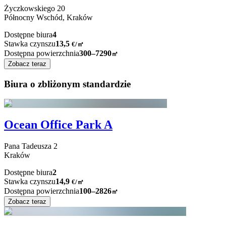
Życzkowskiego
20
Północny Wschód,
Kraków
Dostępne biura
4
Stawka czynszu
13,5
€
/
㎡
Dostępna powierzchnia
300–7290
㎡
Zobacz teraz
Biura o zbliżonym standardzie
Ocean Office Park A
Pana Tadeusza
2
Kraków
Dostępne biura
2
Stawka czynszu
14,9
€
/
㎡
Dostępna powierzchnia
100–2826
㎡
Zobacz teraz