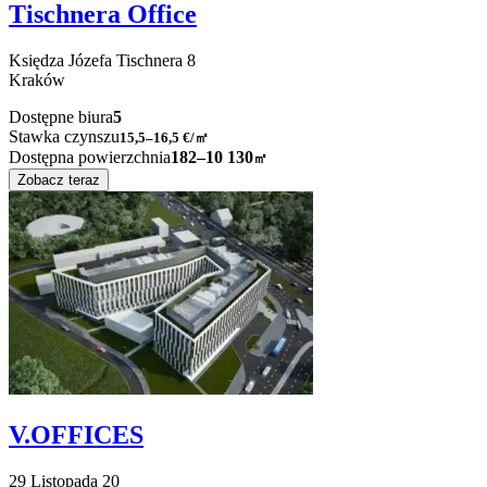
Tischnera Office
Księdza Józefa Tischnera
8
Kraków
Dostępne biura
5
Stawka czynszu
15,5–16,5
€/㎡
Dostępna powierzchnia
182–10 130
㎡
Zobacz teraz
V.OFFICES
29 Listopada
20