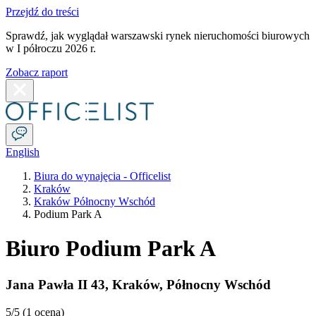
Przejdź do treści
Sprawdź, jak wyglądał warszawski rynek nieruchomości biurowych
w I półroczu 2026 r.
Zobacz raport
English
Biura do wynajęcia - Officelist
Kraków
Kraków Północny Wschód
Podium Park A
Biuro Podium Park A
Jana Pawła II 43
,
Kraków
,
Północny Wschód
5
/5 (
1 ocena
)