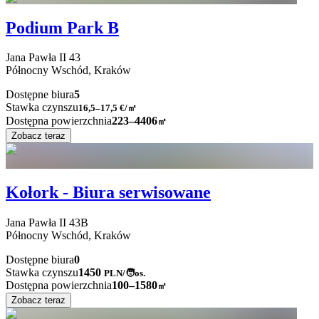
Podium Park B
Jana Pawła II
43
Północny Wschód,
Kraków
Dostępne biura
5
Stawka czynszu
16,5–17,5
€/㎡
Dostępna powierzchnia
223–4406
㎡
Zobacz teraz
Kołork - Biura serwisowane
Jana Pawła II
43B
Północny Wschód,
Kraków
Dostępne biura
0
Stawka czynszu
1450
PLN
/
🧑os.
Dostępna powierzchnia
100–1580
㎡
Zobacz teraz