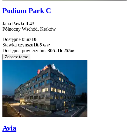
Podium Park C
Jana Pawła II
43
Północny Wschód,
Kraków
Dostępne biura
10
Stawka czynszu
16,5
€
/
㎡
Dostępna powierzchnia
305–16 255
㎡
Zobacz teraz
Avia