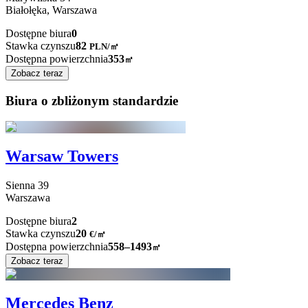
Białołęka,
Warszawa
Dostępne biura
0
Stawka czynszu
82
PLN
/
㎡
Dostępna powierzchnia
353
㎡
Zobacz teraz
Biura o zbliżonym standardzie
Warsaw Towers
Sienna
39
Warszawa
Dostępne biura
2
Stawka czynszu
20
€
/
㎡
Dostępna powierzchnia
558–1493
㎡
Zobacz teraz
Mercedes Benz