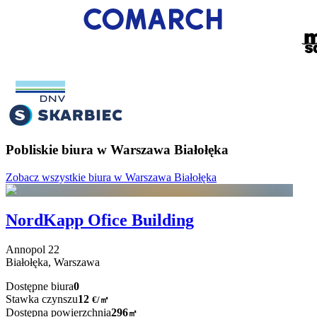
Pobliskie biura w Warszawa Białołęka
Zobacz wszystkie biura w Warszawa Białołęka
NordKapp Ofice Building
Annopol
22
Białołęka,
Warszawa
Dostępne biura
0
Stawka czynszu
12
€
/
㎡
Dostępna powierzchnia
296
㎡