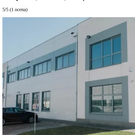
5
/5 (
1 ocena
)