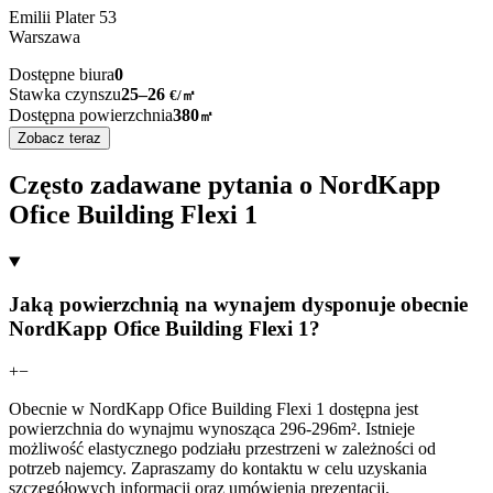
Emilii Plater
53
Warszawa
Dostępne biura
0
Stawka czynszu
25–26
€/㎡
Dostępna powierzchnia
380
㎡
Zobacz teraz
Często zadawane pytania o NordKapp
Ofice Building Flexi 1
Jaką powierzchnią na wynajem dysponuje obecnie
NordKapp Ofice Building Flexi 1?
+
−
Obecnie w NordKapp Ofice Building Flexi 1 dostępna jest
powierzchnia do wynajmu wynosząca 296-296m². Istnieje
możliwość elastycznego podziału przestrzeni w zależności od
potrzeb najemcy. Zapraszamy do kontaktu w celu uzyskania
szczegółowych informacji oraz umówienia prezentacji.