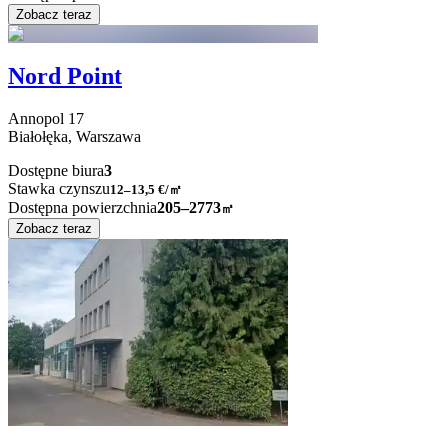
Zobacz teraz
Nord Point
Annopol
17
Białołęka,
Warszawa
Dostępne biura
3
Stawka czynszu
12–13,5
€/㎡
Dostępna powierzchnia
205–2773
㎡
Zobacz teraz