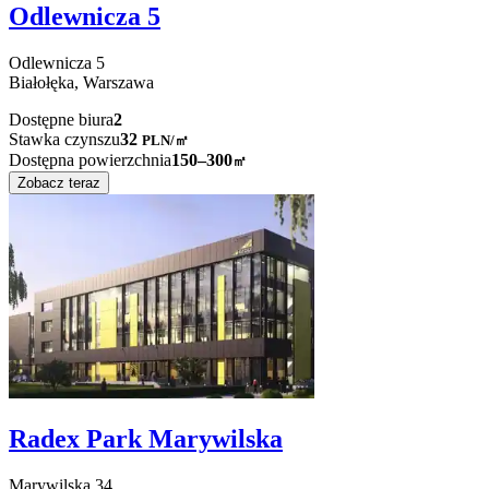
Odlewnicza 5
Odlewnicza
5
Białołęka,
Warszawa
Dostępne biura
2
Stawka czynszu
32
PLN
/
㎡
Dostępna powierzchnia
150–300
㎡
Zobacz teraz
Radex Park Marywilska
Marywilska
34