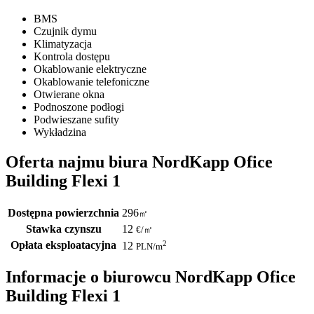
BMS
Czujnik dymu
Klimatyzacja
Kontrola dostępu
Okablowanie elektryczne
Okablowanie telefoniczne
Otwierane okna
Podnoszone podłogi
Podwieszane sufity
Wykładzina
Oferta najmu biura NordKapp Ofice
Building Flexi 1
Dostępna powierzchnia
296
㎡
Stawka czynszu
12
€
/
㎡
Opłata eksploatacyjna
2
12
PLN
/m
Informacje o biurowcu NordKapp Ofice
Building Flexi 1