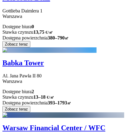
Gottlieba Daimlera
1
Warszawa
Dostępne biura
0
Stawka czynszu
13,75
€
/
㎡
Dostępna powierzchnia
380–790
㎡
Zobacz teraz
Babka Tower
Al. Jana Pawła II
80
Warszawa
Dostępne biura
2
Stawka czynszu
13–18
€/㎡
Dostępna powierzchnia
393–1793
㎡
Zobacz teraz
Warsaw Financial Center / WFC