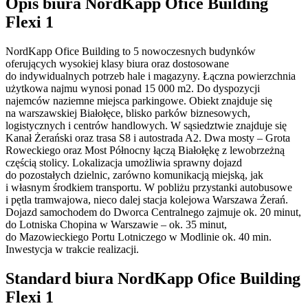
Opis biura NordKapp Ofice Building
Flexi 1
NordKapp Ofice Building to 5 nowoczesnych budynków
oferujących wysokiej klasy biura oraz dostosowane
do indywidualnych potrzeb hale i magazyny. Łączna powierzchnia
użytkowa najmu wynosi ponad 15 000 m2. Do dyspozycji
najemców naziemne miejsca parkingowe. Obiekt znajduje się
na warszawskiej Białołęce, blisko parków biznesowych,
logistycznych i centrów handlowych. W sąsiedztwie znajduje się
Kanał Żerański oraz trasa S8 i autostrada A2. Dwa mosty – Grota
Roweckiego oraz Most Północny łączą Białołękę z lewobrzeżną
częścią stolicy. Lokalizacja umożliwia sprawny dojazd
do pozostałych dzielnic, zarówno komunikacją miejską, jak
i własnym środkiem transportu. W pobliżu przystanki autobusowe
i pętla tramwajowa, nieco dalej stacja kolejowa Warszawa Żerań.
Dojazd samochodem do Dworca Centralnego zajmuje ok. 20 minut,
do Lotniska Chopina w Warszawie – ok. 35 minut,
do Mazowieckiego Portu Lotniczego w Modlinie ok. 40 min.
Inwestycja w trakcie realizacji.
Standard biura NordKapp Ofice Building
Flexi 1