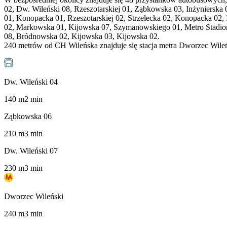
02, Dw. Wileński 08, Rzeszotarskiej 01, Ząbkowska 03, Inżynierska 
01, Konopacka 01, Rzeszotarskiej 02, Strzelecka 02, Konopacka 02
02, Markowska 01, Kijowska 07, Szymanowskiego 01, Metro Stadion
08, Bródnowska 02, Kijowska 03, Kijowska 02.
240 metrów od CH Wileńska znajduje się stacja metra Dworzec Wileń
Dw. Wileński 04
140
m
2
min
Ząbkowska 06
210
m
3
min
Dw. Wileński 07
230
m
3
min
Dworzec Wileński
240
m
3
min