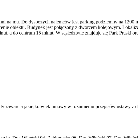
ni najmu. Do dyspozycji najemców jest parking podziemny na 1200 mi
terenie obiektu. Budynek jest połączony z dworcem kolejowym. Lokali
ut, a do centrum 15 minut. W sąsiedztwie znajduje się Park Praski o
ferty zawarcia jakiejkolwiek umowy w rozumieniu przepisów ustawy z 
, m.in. Dw. Wileński 04, Ząbkowska 06, Dw. Wileński 07, Dw. Wileń