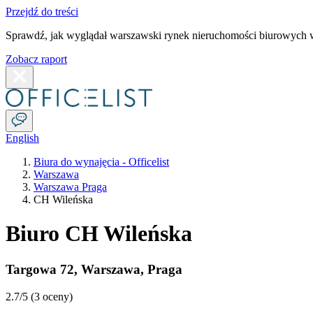
Przejdź do treści
Sprawdź, jak wyglądał warszawski rynek nieruchomości biurowych w
Zobacz raport
English
Biura do wynajęcia - Officelist
Warszawa
Warszawa Praga
CH Wileńska
Biuro CH Wileńska
Targowa 72
,
Warszawa
,
Praga
2.7
/5 (
3 oceny
)