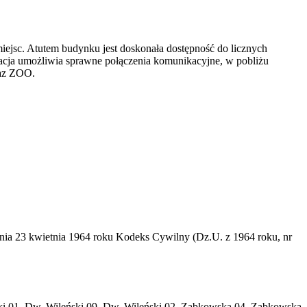
ejsc. Atutem budynku jest doskonała dostępność do licznych
zacja umożliwia sprawne połączenia komunikacyjne, w pobliżu
raz ZOO.
dnia 23 kwietnia 1964 roku Kodeks Cywilny (Dz.U. z 1964 roku, nr
ski 01, Dw. Wileński 09, Dw. Wileński 02, Ząbkowska 04, Ząbkowska