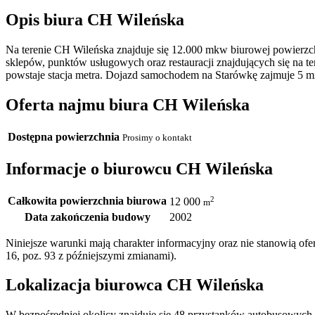
Opis biura CH Wileńska
Na terenie CH Wileńska znajduje się 12.000 mkw biurowej powierzch
sklepów, punktów usługowych oraz restauracji znajdujących się na 
powstaje stacja metra. Dojazd samochodem na Starówkę zajmuje 5 min
Oferta najmu biura CH Wileńska
Dostępna powierzchnia
Prosimy o kontakt
Informacje o biurowcu CH Wileńska
Całkowita powierzchnia biurowa
2
12 000
m
Data zakończenia budowy
2002
Niniejsze warunki mają charakter informacyjny oraz nie stanowią o
16, poz. 93 z późniejszymi zmianami).
Lokalizacja biurowca CH Wileńska
W bezpośredniej okolicy znajduje się 48 przystanków autobusowych