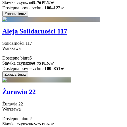
Stawka czynszu
65–70
PLN/㎡
Dostępna powierzchnia
100–122
㎡
Zobacz teraz
Aleja Solidarności 117
Solidarności
117
Warszawa
Dostępne biura
6
Stawka czynszu
60–75
PLN/㎡
Dostępna powierzchnia
100–851
㎡
Zobacz teraz
Żurawia 22
Żurawia
22
Warszawa
Dostępne biura
2
Stawka czynszu
62–75
PLN/㎡