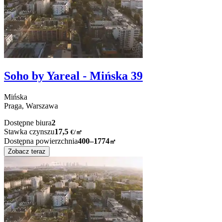
Soho by Yareal - Mińska 39
Mińska
Praga,
Warszawa
Dostępne biura
2
Stawka czynszu
17,5
€
/
㎡
Dostępna powierzchnia
400–1774
㎡
Zobacz teraz