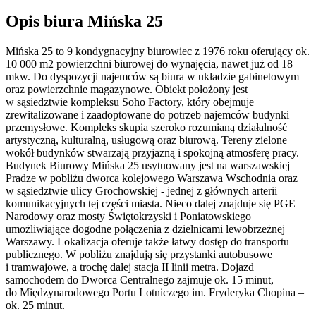
Opis biura Mińska 25
Mińska 25 to 9 kondygnacyjny biurowiec z 1976 roku oferujący ok.
10 000 m2 powierzchni biurowej do wynajęcia, nawet już od 18
mkw. Do dyspozycji najemców są biura w układzie gabinetowym
oraz powierzchnie magazynowe. Obiekt położony jest
w sąsiedztwie kompleksu Soho Factory, który obejmuje
zrewitalizowane i zaadoptowane do potrzeb najemców budynki
przemysłowe. Kompleks skupia szeroko rozumianą działalność
artystyczną, kulturalną, usługową oraz biurową. Tereny zielone
wokół budynków stwarzają przyjazną i spokojną atmosferę pracy.
Budynek Biurowy Mińska 25 usytuowany jest na warszawskiej
Pradze w pobliżu dworca kolejowego Warszawa Wschodnia oraz
w sąsiedztwie ulicy Grochowskiej - jednej z głównych arterii
komunikacyjnych tej części miasta. Nieco dalej znajduje się PGE
Narodowy oraz mosty Świętokrzyski i Poniatowskiego
umożliwiające dogodne połączenia z dzielnicami lewobrzeżnej
Warszawy. Lokalizacja oferuje także łatwy dostęp do transportu
publicznego. W pobliżu znajdują się przystanki autobusowe
i tramwajowe, a trochę dalej stacja II linii metra. Dojazd
samochodem do Dworca Centralnego zajmuje ok. 15 minut,
do Międzynarodowego Portu Lotniczego im. Fryderyka Chopina –
ok. 25 minut.