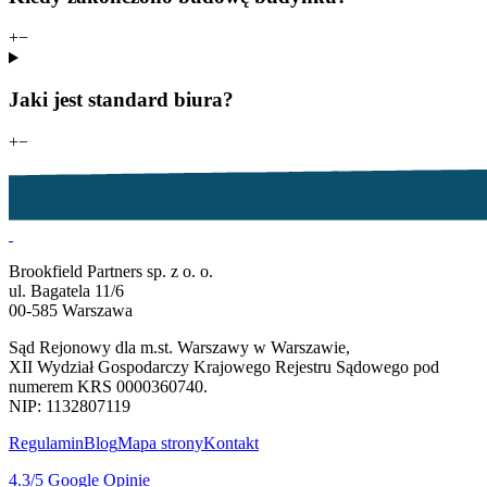
+
−
Jaki jest standard biura?
+
−
Brookfield Partners sp. z o. o.
ul. Bagatela 11/6
00-585 Warszawa
Sąd Rejonowy dla m.st. Warszawy w Warszawie,
XII Wydział Gospodarczy Krajowego Rejestru Sądowego pod
numerem KRS 0000360740.
NIP: 1132807119
Regulamin
Blog
Mapa strony
Kontakt
4.3
/5
Google Opinie