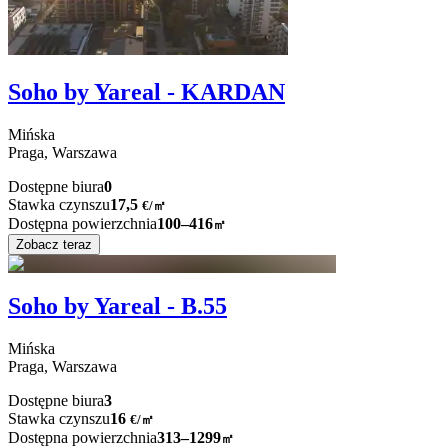
Soho by Yareal - KARDAN
Mińska
Praga,
Warszawa
Dostępne biura
0
Stawka czynszu
17,5
€
/
㎡
Dostępna powierzchnia
100–416
㎡
Zobacz teraz
Soho by Yareal - B.55
Mińska
Praga,
Warszawa
Dostępne biura
3
Stawka czynszu
16
€
/
㎡
Dostępna powierzchnia
313–1299
㎡