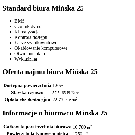
Standard biura Mińska 25
BMS
Czujnik dymu
Klimatyzacja
Kontrola dostępu
Łącze światłowodowe
Okablowanie komputerowe
Otwierane okna
Wykładzina
Oferta najmu biura Mińska 25
Dostępna powierzchnia
120
㎡
Stawka czynszu
57,5–65
PLN/㎡
Opłata eksploatacyjna
2
22,75
PLN
/m
Informacje o biurowcu Mińska 25
Całkowita powierzchnia biurowa
2
10 780
m
Powierzchnia typowego piętra
2
1250
m