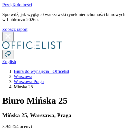
Przejdź do treści
Sprawdź, jak wyglądał warszawski rynek nieruchomości biurowych
w I półroczu 2026 r.
Zobacz raport
English
Biura do wynajęcia - Officelist
Warszawa
Warszawa Praga
Mińska 25
Biuro Mińska 25
Mińska 25
,
Warszawa
,
Praga
3.9
/5 (
54 oceny
)