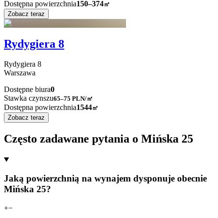
Dostępna powierzchnia
150–374
㎡
Zobacz teraz
Rydygiera 8
Rydygiera
8
Warszawa
Dostępne biura
0
Stawka czynszu
65–75
PLN/㎡
Dostępna powierzchnia
1544
㎡
Zobacz teraz
Często zadawane pytania o Mińska 25
Jaką powierzchnią na wynajem dysponuje obecnie
Mińska 25?
+
−