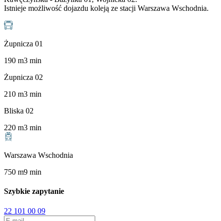
Istnieje możliwość dojazdu koleją ze stacji Warszawa Wschodnia.
Żupnicza 01
190
m
3
min
Żupnicza 02
210
m
3
min
Bliska 02
220
m
3
min
Warszawa Wschodnia
750
m
9
min
Szybkie zapytanie
22 101 00 09