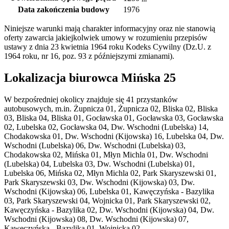
Data zakończenia budowy
1976
Niniejsze warunki mają charakter informacyjny oraz nie stanowią
oferty zawarcia jakiejkolwiek umowy w rozumieniu przepisów
ustawy z dnia 23 kwietnia 1964 roku Kodeks Cywilny (Dz.U. z
1964 roku, nr 16, poz. 93 z późniejszymi zmianami).
Lokalizacja biurowca Mińska 25
W bezpośredniej okolicy znajduje się 41 przystanków
autobusowych, m.in. Żupnicza 01, Żupnicza 02, Bliska 02, Bliska
03, Bliska 04, Bliska 01, Gocławska 01, Gocławska 03, Gocławska
02, Lubelska 02, Gocławska 04, Dw. Wschodni (Lubelska) 14,
Chodakowska 01, Dw. Wschodni (Kijowska) 16, Lubelska 04, Dw.
Wschodni (Lubelska) 06, Dw. Wschodni (Lubelska) 03,
Chodakowska 02, Mińska 01, Młyn Michla 01, Dw. Wschodni
(Lubelska) 04, Lubelska 03, Dw. Wschodni (Lubelska) 01,
Lubelska 06, Mińska 02, Młyn Michla 02, Park Skaryszewski 01,
Park Skaryszewski 03, Dw. Wschodni (Kijowska) 03, Dw.
Wschodni (Kijowska) 06, Lubelska 01, Kawęczyńska - Bazylika
03, Park Skaryszewski 04, Wojnicka 01, Park Skaryszewski 02,
Kawęczyńska - Bazylika 02, Dw. Wschodni (Kijowska) 04, Dw.
Wschodni (Kijowska) 08, Dw. Wschodni (Kijowska) 07,
Kawęczyńska - Bazylika 01, Wojnicka 02.