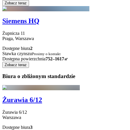
Zobacz teraz
Siemens HQ
Żupnicza
11
Praga,
Warszawa
Dostępne biura
2
Stawka czynszu
Prosimy o kontakt
Dostępna powierzchnia
752–1617
㎡
Zobacz teraz
Biura o zbliżonym standardzie
Żurawia 6/12
Żurawia
6/12
Warszawa
Dostępne biura
3