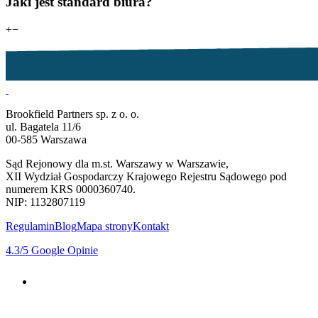
Jaki jest standard biura?
+
−
Brookfield Partners sp. z o. o.
ul. Bagatela 11/6
00-585 Warszawa
Sąd Rejonowy dla m.st. Warszawy w Warszawie,
XII Wydział Gospodarczy Krajowego Rejestru Sądowego pod
numerem KRS 0000360740.
NIP: 1132807119
Regulamin
Blog
Mapa strony
Kontakt
4.3
/5
Google Opinie