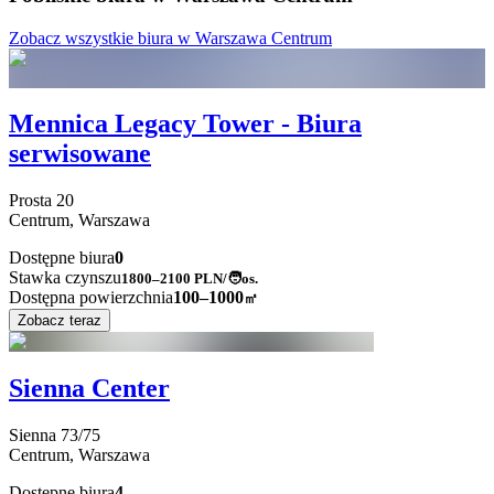
Zobacz wszystkie biura w Warszawa Centrum
Mennica Legacy Tower - Biura
serwisowane
Prosta
20
Centrum,
Warszawa
Dostępne biura
0
Stawka czynszu
1800–2100
PLN/🧑os.
Dostępna powierzchnia
100–1000
㎡
Zobacz teraz
Sienna Center
Sienna
73/75
Centrum,
Warszawa
Dostępne biura
4