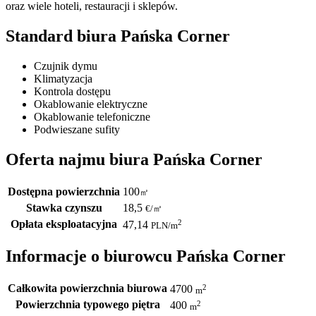
oraz wiele hoteli, restauracji i sklepów.
Standard biura Pańska Corner
Czujnik dymu
Klimatyzacja
Kontrola dostępu
Okablowanie elektryczne
Okablowanie telefoniczne
Podwieszane sufity
Oferta najmu biura Pańska Corner
Dostępna powierzchnia
100
㎡
Stawka czynszu
18,5
€
/
㎡
Opłata eksploatacyjna
2
47,14
PLN
/m
Informacje o biurowcu Pańska Corner
Całkowita powierzchnia biurowa
2
4700
m
Powierzchnia typowego piętra
2
400
m