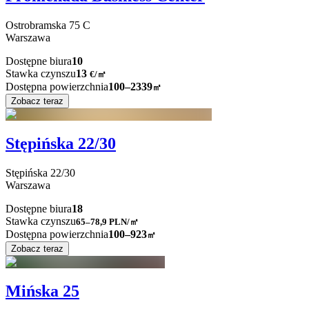
Ostrobramska
75 C
Warszawa
Dostępne biura
10
Stawka czynszu
13
€
/
㎡
Dostępna powierzchnia
100–2339
㎡
Zobacz teraz
Stępińska 22/30
Stępińska
22/30
Warszawa
Dostępne biura
18
Stawka czynszu
65–78,9
PLN/㎡
Dostępna powierzchnia
100–923
㎡
Zobacz teraz
Mińska 25