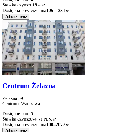
Stawka czynszu
19
€
/
㎡
Dostępna powierzchnia
106–1331
㎡
Zobacz teraz
Centrum Żelazna
Żelazna
59
Centrum,
Warszawa
Dostępne biura
5
Stawka czynszu
74–78
PLN/㎡
Dostępna powierzchnia
100–2077
㎡
Zobacz teraz