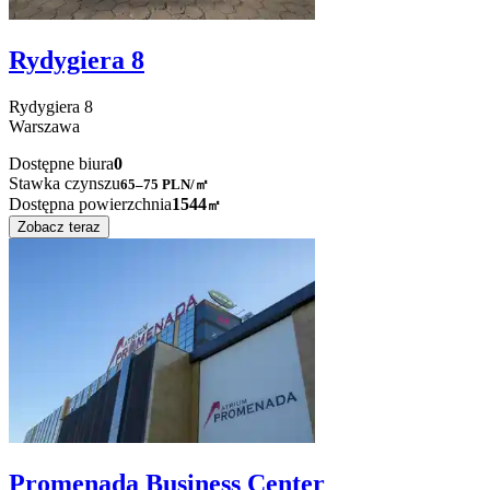
Rydygiera 8
Rydygiera
8
Warszawa
Dostępne biura
0
Stawka czynszu
65–75
PLN/㎡
Dostępna powierzchnia
1544
㎡
Zobacz teraz
Promenada Business Center