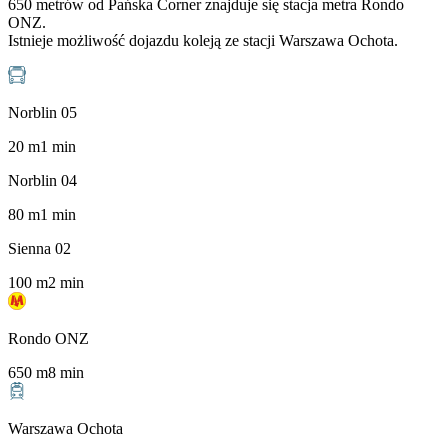
650 metrów od Pańska Corner znajduje się stacja metra Rondo
ONZ.
Istnieje możliwość dojazdu koleją ze stacji Warszawa Ochota.
Norblin 05
20
m
1
min
Norblin 04
80
m
1
min
Sienna 02
100
m
2
min
Rondo ONZ
650
m
8
min
Warszawa Ochota