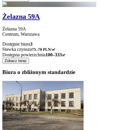
Żelazna 59A
Żelazna
59A
Centrum,
Warszawa
Dostępne biura
3
Stawka czynszu
75–78
PLN/㎡
Dostępna powierzchnia
100–333
㎡
Zobacz teraz
Biura o zbliżonym standardzie