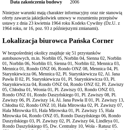
Data zakończenia budowy
2006
Niniejsze warunki mają charakter informacyjny oraz nie stanowią
oferty zawarcia jakiejkolwiek umowy w rozumieniu przepisów
ustawy z dnia 23 kwietnia 1964 roku Kodeks Cywilny (Dz.U. z
1964 roku, nr 16, poz. 93 z późniejszymi zmianami).
Lokalizacja biurowca Pańska Corner
W bezpośredniej okolicy znajduje się 51 przystanków
autobusowych, m.in. Norblin 05, Norblin 04, Sienna 02, Norblin
01, Norblin 06, Norblin 03, Sienna 01, Norblin 02, Mennica 03,
Mennica 01, Rondo ONZ 06, Rondo ONZ 08, Mennica 04, Pl.
Starynkiewicza 06, Mennica 02, Pl. Starynkiewicza 02, Al. Jana
Pawła II 02, Pl. Starynkiewicza 01, Pl. Starynkiewicza 03, Pl.
Starynkiewicza 04, Rondo ONZ 04, Rondo ONZ 02, Pl. Zawiszy
05, Chłodna 01, Wronia 01, Pl. Zawiszy 03, Rondo ONZ 03,
Rondo ONZ 01, Rondo Daszyńskiego 01, Pl. Zawiszy 08, Pl.
Zawiszy 06, Pl. Zawiszy 14, Al. Jana Pawła II 01, Pl. Zawiszy 13,
Chłodna 02, Rondo ONZ 10, Hala Mirowska 02, Pl. Zawiszy 07,
Hala Mirowska 03, Hala Mirowska 01, Pl. Zawiszy 15, Hala
Mirowska 04, Rondo ONZ 05, Rondo Daszyńskiego 06, Rondo
Daszyńskiego 03, Pl. Zawiszy 02, Pl. Zawiszy 04, Lindleya 01,
Rondo Daszyńskiego 05, Dw. Centralny 10, Wola - Ratusz 05.