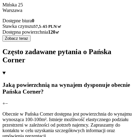
Mińska
25
Warszawa
Dostępne biura
0
Stawka czynszu
57,5–65
PLN/㎡
Dostępna powierzchnia
120
㎡
Zobacz teraz
Często zadawane pytania o Pańska
Corner
Jaką powierzchnią na wynajem dysponuje obecnie
Pańska Corner?
+
−
Obecnie w Pańska Corner dostępna jest powierzchnia do wynajmu
wynosząca 100-100m². Istnieje możliwość elastycznego podziału
przestrzeni w zależności od potrzeb najemcy. Zapraszamy do
kontaktu w celu uzyskania szczegółowych informacji oraz
umówienia prezentacji.